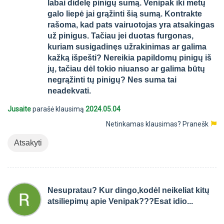
labai didelę pinigų sumą. Venipak iki metų
galo liepė jai grąžinti šią sumą. Kontrakte
rašoma, kad pats vairuotojas yra atsakingas
už pinigus. Tačiau jei duotas furgonas,
kuriam susigadinęs užrakinimas ar galima
kažką išpešti? Nereikia papildomų pinigų iš
jų, tačiau dėl tokio niuanso ar galima būtų
negrąžinti tų pinigų? Nes suma tai
neadekvati.
Jusaite
parašė klausimą
2024.05.04
Netinkamas klausimas?
Pranešk
Atsakyti
Nesupratau? Kur dingo,kodėl neikeliat kitų
atsiliepimų apie Venipak???Esat idio...