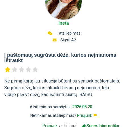
Ineta
1 atsiliepimas
Siųsti AŽ
Į paštomatą sugrūsta dėžė, kurios neįmanoma
ištraukt
Ne pirmą kartą jau situacija būtent su venipak paštomatais.
Sugrūda dėžę, kurios ištraukt tiesiog neįmanoma, teko
viduje plėšyt dėžę, kad išsiimti siuntą. BAISU
Atsiliepimas parašytas:
2026.05.20
Netinkamas atsiliepimas?
Prisijunk
Prisijunk
vertinimui:
Super, labai patiko