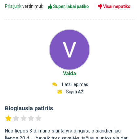
Prisijunk
vertinimui:
Super, labai patiko
Visai nepatiko
Vaida
1 atsiliepimas
Siųsti AŽ
Blogiausia patirtis
Nuo liepos 3 d. mano siunta yra dingusi, o šiandien jau
liepos 20 d. – beveik trys savaitės, tačiau siuntos vis dar