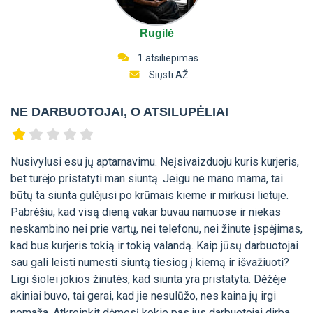
Rugilė
1 atsiliepimas
Siųsti AŽ
NE DARBUOTOJAI, O ATSILUPĖLIAI
Nusivylusi esu jų aptarnavimu. Neįsivaizduoju kuris kurjeris,
bet turėjo pristatyti man siuntą. Jeigu ne mano mama, tai
būtų ta siunta gulėjusi po krūmais kieme ir mirkusi lietuje.
Pabrėšiu, kad visą dieną vakar buvau namuose ir niekas
neskambino nei prie vartų, nei telefonu, nei žinute įspėjimas,
kad bus kurjeris tokią ir tokią valandą. Kaip jūsų darbuotojai
sau gali leisti numesti siuntą tiesiog į kiemą ir išvažiuoti?
Ligi šiolei jokios žinutės, kad siunta yra pristatyta. Dėžėje
akiniai buvo, tai gerai, kad jie nesulūžo, nes kaina jų irgi
nemaža. Atkreipkit dėmesį kokie pas jus darbuotojai dirba.