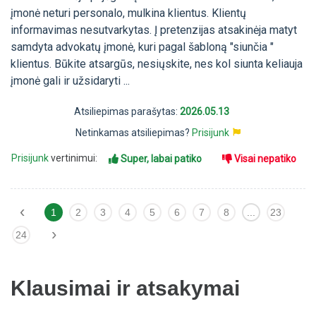
įmonė neturi personalo, mulkina klientus. Klientų
informavimas nesutvarkytas. Į pretenzijas atsakinėja matyt
samdyta advokatų įmonė, kuri pagal šabloną "siunčia "
klientus. Būkite atsargūs, nesiųskite, nes kol siunta keliauja
įmonė gali ir užsidaryti ...
Atsiliepimas parašytas:
2026.05.13
Netinkamas atsiliepimas?
Prisijunk
Prisijunk
vertinimui:
Super, labai patiko
Visai nepatiko
‹
1
2
3
4
5
6
7
8
...
23
›
24
Klausimai ir atsakymai