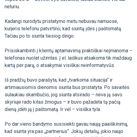
neturiu.
Kadangi nurodytu pristatymo metu nebuvau namuose,
kurjeris telefonu patvirtino, kad siuntą įdės į paštomatą.
Tačiau po to siunta tiesiog dingo.
Prisiskambinti į klientų aptarnavimą praktiškai neįmanoma –
telefonas nuolat užimtas. Į el. laiškus atsakoma tik maždaug
kartą per parą, o atsakymai visiškai neinformatyvūs.
Iš pradžių buvo parašyta, kad „tvarkoma situacija“ ir
artimiausiomis dienomis siunta bus pristatyta. Po savaitės
sulaukiau skambučio, jog siunta atsirado – neva ją savo
skyriuje rado kitas žmogus – ir buvo pažadėta tą pačią
dieną įdėti ją į paštomatą. Ir vėl – visiška tyla.
Po dar vieno bandymo susisiekti gavau naują paaiškinimą,
kad siunta yra pas „partnerius“. Jokių detalių, jokio naujo