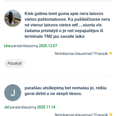
Kiek galima temt guma apie nera laisvos
vietos paštomatuose. Ka pašilaičiuose nera
nė vienur laisvos vietos wtf.....siunta vis
žadama pristatyti o jo net nepajudėjus iš
terminalo TM2 jau savaite laiko
Lina
parašė klausimą
2025.12.07
Netinkamas klausimas?
Pranešk
Atsakyti
parašiau atsiliepimą bet nematau jo, reikia
gerai dirbti o ne skepti tiesos.
Jel
parašė klausimą
2025.11.14
Netinkamas klausimas?
Pranešk