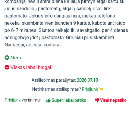
kompanija, nes ji antra diena keliauja pirmyn atgal kartu su
juo iš sandėlio į paštomatą, atgal į sandėlį ir vėl link
paštomato. Jokios info daugiau nėra, niekas telefono
nekelia, skambinta vien šiandien 9 kartus, kabota ant laido
po 6-7 minutes. Siuntos reikėjo iki savaitgalio, per 4 dienas
nesugebėjo įdėt į paštomatą. Greičiau prisiskambinti
Nausėdai, nei šitai kontorai.
Nėra
Viskas labai blogai
Atsiliepimas parašytas:
2026.07.10
Netinkamas atsiliepimas?
Prisijunk
Prisijunk
vertinimui:
Super, labai patiko
Visai nepatiko