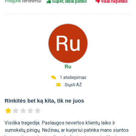
Prisijunk
vertinimui:
Super, labai patiko
Visai nepatiko
Ru
1 atsiliepimas
Siųsti AŽ
Rinkitės bet ką kita, tik ne juos
Visiška tragedija. Paslaugos nevertos klientų laiko ir
sumokėtų pinigų. Nežinau, ar kurjeriui patinka mano siuntos