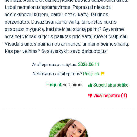
Labai nemalonus aptarnavimas. Paprastai niekada
nesiskundžiu kurjerių darbu, bet šį kartą, tai ribos
peržengtos. Davažiavai jau iki vartų, tai pirštas nukris
paspaust mygtuką, kad ateičiau siuntą paimt? Gyvenime
nėra nei vienas kurjeris paliktas prie vartų stovėt šiaip sau.
Visada siuntos paimamos ar manęs, ar mano šeimos narių.
Kas per velnias? Susitvarkykit savo darbuotojus.
Atsiliepimas parašytas:
2026.06.11
Netinkamas atsiliepimas?
Prisijunk
Prisijunk
vertinimui:
Super, labai patiko
(1)
Visai nepatiko