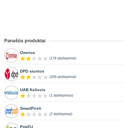
Panašūs produktai
Omniva
(178 atsiliepimai)
DPD siuntos
(209 atsiliepimai)
UAB Keliovis
(1 atsiliepimas)
SmartPosti
(2 atsiliepimai)
PirkEU