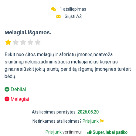
1 atsiliepimas
Siųsti AŽ
Melagiai,išgamos.
Bėkit nuo šitos melagių ir aferistų įmonės,neatveža
siuntinių,meluoja,administracija meluojančius kurjerius
gina,nesiūskit jokių siuntų per šitą išgamų įmonę,nes turėsit
bėdų.
Debilai
Melagiai
Atsiliepimas parašytas:
2026.05.20
Netinkamas atsiliepimas?
Prisijunk
Prisijunk
vertinimui:
Super, labai patiko