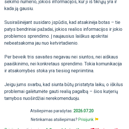
sekimo numerio, jokios informacijos, kur ji iš tikrųjų yra ir
kada ją gausiu.
Susirašinėjant susidaro įspūdis, kad atsakinėja botas – tie
patys bendriniai pažadai, jokios realios informacijos ir jokio
problemos sprendimo. Į naujausius laiškus apskritai
nebeatsakoma jau nuo ketvirtadienio.
Per beveik tris savaites negavau nei siuntos, nei aiškaus
paaiškinimo, nei konkretaus sprendimo. Tokia komunikacija
ir atsakomybės stoka yra tiesiog nepriimtina.
Jeigu jums svarbu, kad siunta būtų pristatyta laiku, o iškilus
problemai galėtumėte gauti realią pagalbą – šios kurjerių
tarnybos nuoširdžiai nerekomenduoju.
Atsiliepimas parašytas:
2026.07.20
Netinkamas atsiliepimas?
Prisijunk