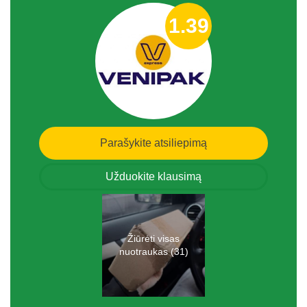
1.39
Parašykite atsiliepimą
Užduokite klausimą
Žiūrėti visas
nuotraukas (31)