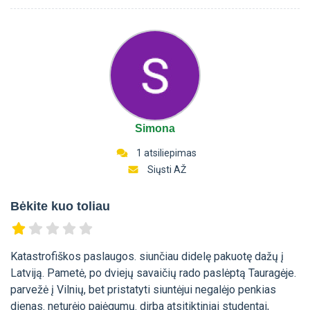
Simona
1 atsiliepimas
Siųsti AŽ
Bėkite kuo toliau
Katastrofiškos paslaugos. siunčiau didelę pakuotę dažų į
Latviją. Pametė, po dviejų savaičių rado paslėptą Tauragėje.
parvežė į Vilnių, bet pristatyti siuntėjui negalėjo penkias
dienas. neturėjo pajėgumų. dirba atsitiktiniai studentai,