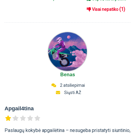
(1)
Visai nepatiko
Benas
2 atsiliepimai
Siųsti AŽ
Apgail4tina
Paslaugų kokybė apgailėtina – nesugeba pristatyti siuntinio,