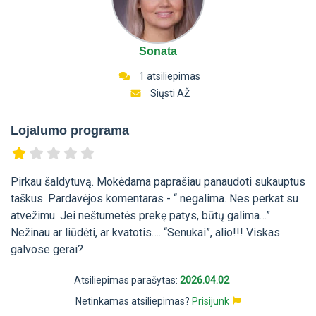
Sonata
1 atsiliepimas
Siųsti AŽ
Lojalumo programa
Pirkau šaldytuvą. Mokėdama paprašiau panaudoti sukauptus
taškus. Pardavėjos komentaras - “ negalima. Nes perkat su
atvežimu. Jei neštumetės prekę patys, būtų galima…”
Nežinau ar liūdėti, ar kvatotis…. “Senukai”, alio!!! Viskas
galvose gerai?
Atsiliepimas parašytas:
2026.04.02
Netinkamas atsiliepimas?
Prisijunk