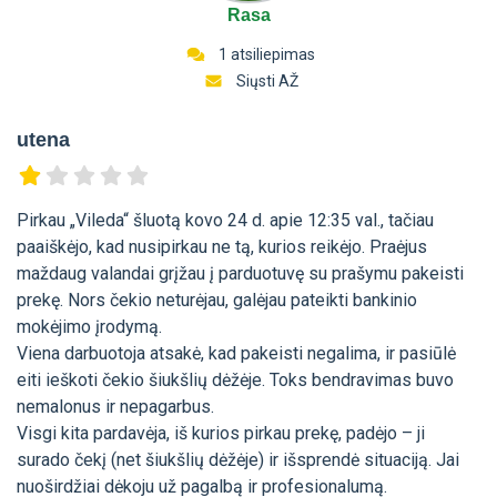
Rasa
1 atsiliepimas
Siųsti AŽ
utena
Pirkau „Vileda“ šluotą kovo 24 d. apie 12:35 val., tačiau
paaiškėjo, kad nusipirkau ne tą, kurios reikėjo. Praėjus
maždaug valandai grįžau į parduotuvę su prašymu pakeisti
prekę. Nors čekio neturėjau, galėjau pateikti bankinio
mokėjimo įrodymą.
Viena darbuotoja atsakė, kad pakeisti negalima, ir pasiūlė
eiti ieškoti čekio šiukšlių dėžėje. Toks bendravimas buvo
nemalonus ir nepagarbus.
Visgi kita pardavėja, iš kurios pirkau prekę, padėjo – ji
surado čekį (net šiukšlių dėžėje) ir išsprendė situaciją. Jai
nuoširdžiai dėkoju už pagalbą ir profesionalumą.