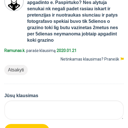
apgadinto e. Paspirtuko? Nes alytuja
senukai nk negali padet rasiau iskart ir
pretenzijas ir nuotraukas siunciau ir patys
fotografavo spekiai buvo tik 5dienos o
grazino toki lig butu vazinetas 2metus nes
per 5dienas neymanoma jobtaip apgadint
koki grazino
Ramunas.k.
parašė klausimą
2020.01.21
Netinkamas klausimas?
Pranešk
Atsakyti
Jūsų klausimas