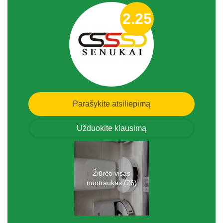
2.25
Parašykite atsiliepimą
Užduokite klausimą
Žiūrėti visas
nuotraukas (26)