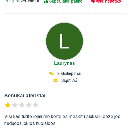
Prisijunk
vertinimui:
Super, labai patiko
Visai nepatiko
Laurynas
2 atsiliepimai
Siųsti AŽ
Senukai aferistai
Visi kas turite lojalumo korteles meskit i siuksliu deze jos
neduoda jokios nuolaidos