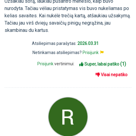
Užsakiau sofą, laukiau pusantro mėnesio, kaip buvo
nurodyta. Tačiau vėliau pristatymas vis buvo nukeliamas po
kelias savaites. Kai nukėlė trečią kartą, atšaukiau užsakymą.
Tačiau jau virš dviejų savaičių pinigų negrąžina, jau
skambinau du kartus.
Atsiliepimas parašytas:
2026.03.31
Netinkamas atsiliepimas?
Prisijunk
(1)
Prisijunk
vertinimui:
Super, labai patiko
Visai nepatiko