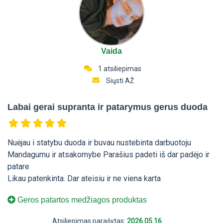
Vaida
1 atsiliepimas
Siųsti AŽ
Labai gerai supranta ir patarymus gerus duoda
Nuėjau i statybu duoda ir buvau nustebinta darbuotoju
Mandagumu ir atsakomybe Parašius padeti iš dar padėjo ir
patare
Likau patenkinta. Dar ateisiu ir ne viena karta
Geros patartos medžiagos produktas
Atsiliepimas parašytas:
2026.05.16