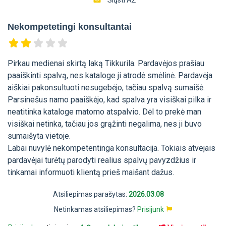
Siųsti AŽ
Nekompetetingi konsultantai
Pirkau medienai skirtą laką Tikkurila. Pardavėjos prašiau
paaiškinti spalvą, nes kataloge ji atrodė smėlinė. Pardavėja
aiškiai pakonsultuoti nesugebėjo, tačiau spalvą sumaišė.
Parsinešus namo paaiškėjo, kad spalva yra visiškai pilka ir
neatitinka kataloge matomo atspalvio. Dėl to prekė man
visiškai netinka, tačiau jos grąžinti negalima, nes ji buvo
sumaišyta vietoje.
Labai nuvylė nekompetentinga konsultacija. Tokiais atvejais
pardavėjai turėtų parodyti realius spalvų pavyzdžius ir
tinkamai informuoti klientą prieš maišant dažus.
Atsiliepimas parašytas:
2026.03.08
Netinkamas atsiliepimas?
Prisijunk