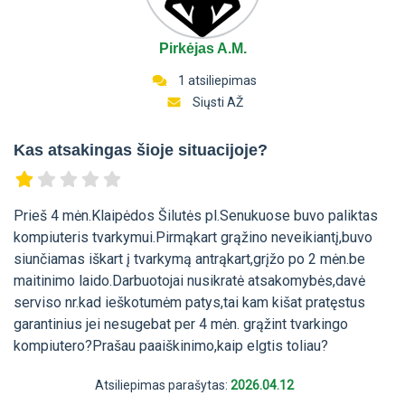
Pirkėjas A.M.
1 atsiliepimas
Siųsti AŽ
Kas atsakingas šioje situacijoje?
Prieš 4 mėn.Klaipėdos Šilutės pl.Senukuose buvo paliktas
kompiuteris tvarkymui.Pirmąkart grąžino neveikiantį,buvo
siunčiamas iškart į tvarkymą antrąkart,grįžo po 2 mėn.be
maitinimo laido.Darbuotojai nusikratė atsakomybės,davė
serviso nr.kad ieškotumėm patys,tai kam kišat pratęstus
garantinius jei nesugebat per 4 mėn. grąžint tvarkingo
kompiutero?Prašau paaiškinimo,kaip elgtis toliau?
Atsiliepimas parašytas:
2026.04.12