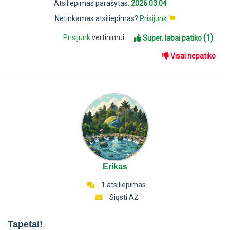
Atsiliepimas parašytas:
2026.03.04
Netinkamas atsiliepimas?
Prisijunk
(1)
Prisijunk
vertinimui:
Super, labai patiko
Visai nepatiko
Erikas
1 atsiliepimas
Siųsti AŽ
Tapetai!