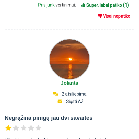
(1)
Prisijunk
vertinimui:
Super, labai patiko
Visai nepatiko
Jolanta
2 atsiliepimai
Siųsti AŽ
Negrąžina pinigų jau dvi savaites