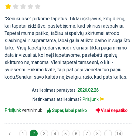
"Senukuose" pirkome tapetus. Tiktai išklijavus, kitą dieną,
kai tapetai išdžiūvo, pastebėjome, kad skiriasi atspalviai.
Tapetai mums patiko, tačiau atspalvių skirtumai atrodo
siaubingai ir suprantama, labai gaila atlikto darbo ir sugaišto
laiko. Visų tapetų kodai vienodi, skiriasi tiktai pagaminimo
data ir vizualiai, kol neįštapetavome, pastebėti spalvų
skirtumo neįmanoma. Vieni tapetai tamsesni, o kiti -
šviesesni. Pirkimo kvite, taip pat šeši vienetai tuo pačiu
kodu.Senukai savo kaltės neįžvelgia, rašo, kad pats kaltas.
Atsiliepimas parašytas:
2026.02.26
Netinkamas atsiliepimas?
Prisijunk
Prisijunk
vertinimui:
Super, labai patiko
Visai nepatiko
‹
1
2
3
4
5
6
7
8
...
14