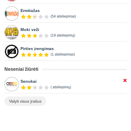
Ermitažas
(54 atsiliepimai)
Moki veži
(19 atsiliepimų)
Pirties įrengimas
(1 atsiliepimas)
Neseniai žiūrėti
Senukai
( atsiliepimų)
Valyti visus įrašus