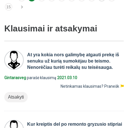
›
15
Klausimai ir atsakymai
At yra kokia nors galimybę atgauti prekę iš
senuku už kurią sumokėjau be teismo.
Nenorėčiau turėti reikalų su teisėsauga.
Gintarasveg
parašė klausimą
2021.03.10
Netinkamas klausimas?
Pranešk
Atsakyti
Kur kreiptis del po remonto gryzusio stipriai