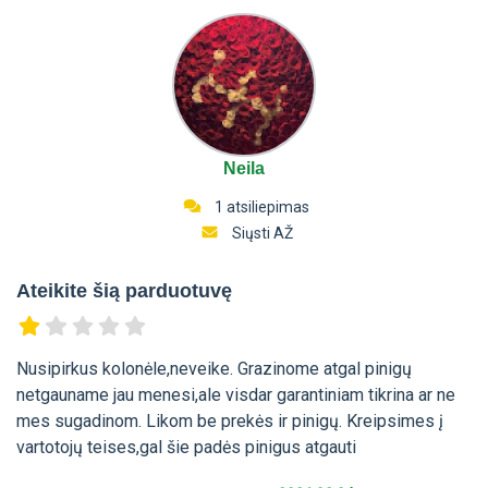
Neila
1 atsiliepimas
Siųsti AŽ
Ateikite šią parduotuvę
Nusipirkus kolonėle,neveike. Grazinome atgal pinigų
netgauname jau menesi,ale visdar garantiniam tikrina ar ne
mes sugadinom. Likom be prekės ir pinigų. Kreipsimes į
vartotojų teises,gal šie padės pinigus atgauti