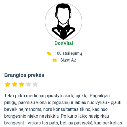
DonVital
100 atsiliepimų
Siųsti AŽ
Brangios prekės
Teko pirkti medienai pjaustyti skirtą pjūklą. Pagailėjau
pinigų, paėmiau vieną iš pigesnių ir labiau nusivyliau - pjauti
beveik neįmanoma, nors konsultantas tikino, kad nuo
brangesnio nieko nesiskiria. Po kurio laiko nusipirkau
brangesnį - viskas tas pats, bet jau pasisekė, kad per kelias