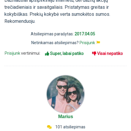
Dažniausiai apsipirkinėju internetu, dėl dažnų akcijų
trečiadieniais ir savaitgaliais. Pristatymas greitas ir
kokybiškas. Prekių kokybė verta sumokėtos sumos.
Rekomenduoju.
Atsiliepimas parašytas:
2017.04.05
Netinkamas atsiliepimas?
Prisijunk
Prisijunk
vertinimui:
Super, labai patiko
Visai nepatiko
Marius
101 atsiliepimas