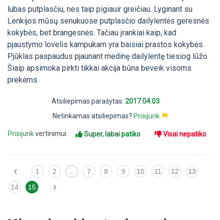
lubas putplasčiu, nes taip pigiauir greičiau. Lyginant su
Lenkijos mūsų senukuose putplasčio dailylentės geresnės
kokybės, bet brangesnės. Tačiau įrankiai kaip, kad
pjaustymo lovelis kampukam yra baisiai prastos kokybės.
Pjūklas paspaudus pjaunant medinę dailylentę tiesiog lūžo.
Šiaip apsimoka pirkti tikkai akcija būna beveik visoms
prekėms.
Atsiliepimas parašytas:
2017.04.03
Netinkamas atsiliepimas?
Prisijunk
Prisijunk
vertinimui:
Super, labai patiko
Visai nepatiko
‹
1
2
...
7
8
9
10
11
12
13
›
14
15