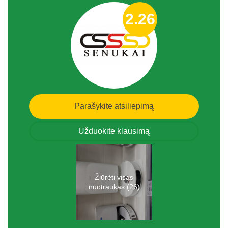
2.26
Parašykite atsiliepimą
Užduokite klausimą
Žiūrėti visas
nuotraukas (26)