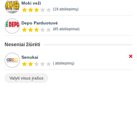
Moki veži
(19 atsiliepimų)
Depo Parduotuvė
(85 atsiliepimai)
Neseniai žiūrėti
Senukai
( atsiliepimų)
Valyti visus įrašus