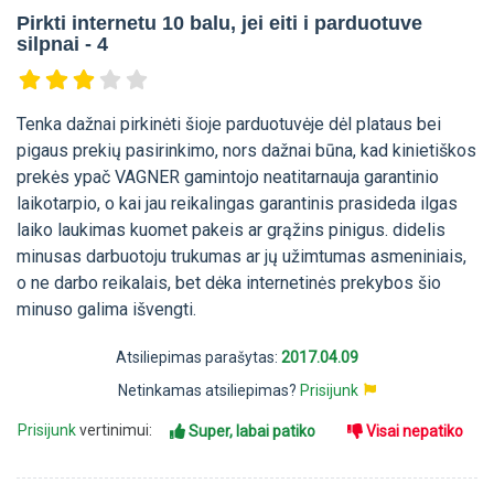
Pirkti internetu 10 balu, jei eiti i parduotuve
silpnai - 4
Tenka dažnai pirkinėti šioje parduotuvėje dėl plataus bei
pigaus prekių pasirinkimo, nors dažnai būna, kad kinietiškos
prekės ypač VAGNER gamintojo neatitarnauja garantinio
laikotarpio, o kai jau reikalingas garantinis prasideda ilgas
laiko laukimas kuomet pakeis ar grąžins pinigus. didelis
minusas darbuotoju trukumas ar jų užimtumas asmeniniais,
o ne darbo reikalais, bet dėka internetinės prekybos šio
minuso galima išvengti.
Atsiliepimas parašytas:
2017.04.09
Netinkamas atsiliepimas?
Prisijunk
Prisijunk
vertinimui:
Super, labai patiko
Visai nepatiko