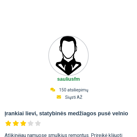
sauliusfm
150 atsiliepimų
Siųsti AŽ
Įrankiai lievi, statybinės medžiagos pusė velnio
Atlikinėjau namuose smulkius remontus. Prireikė klijuoti