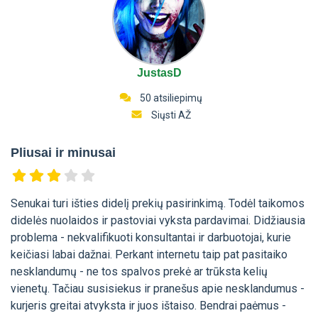
JustasD
50 atsiliepimų
Siųsti AŽ
Pliusai ir minusai
Senukai turi išties didelį prekių pasirinkimą. Todėl taikomos
didelės nuolaidos ir pastoviai vyksta pardavimai. Didžiausia
problema - nekvalifikuoti konsultantai ir darbuotojai, kurie
keičiasi labai dažnai. Perkant internetu taip pat pasitaiko
nesklandumų - ne tos spalvos prekė ar trūksta kelių
vienetų. Tačiau susisiekus ir pranešus apie nesklandumus -
kurjeris greitai atvyksta ir juos ištaiso. Bendrai paėmus -