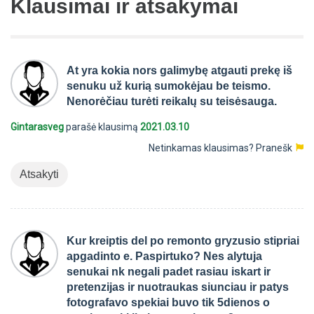
Klausimai ir atsakymai
At yra kokia nors galimybę atgauti prekę iš
senuku už kurią sumokėjau be teismo.
Nenorėčiau turėti reikalų su teisėsauga.
Gintarasveg
parašė klausimą
2021.03.10
Netinkamas klausimas?
Pranešk
Atsakyti
Kur kreiptis del po remonto gryzusio stipriai
apgadinto e. Paspirtuko? Nes alytuja
senukai nk negali padet rasiau iskart ir
pretenzijas ir nuotraukas siunciau ir patys
fotografavo spekiai buvo tik 5dienos o