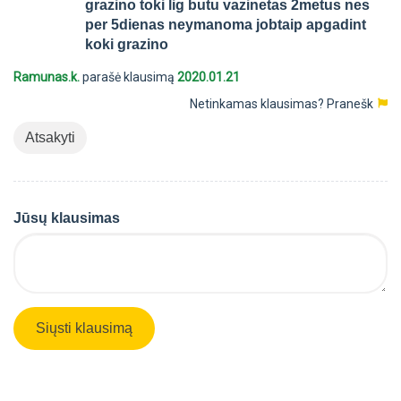
grazino toki lig butu vazinetas 2metus nes
per 5dienas neymanoma jobtaip apgadint
koki grazino
Ramunas.k.
parašė klausimą
2020.01.21
Netinkamas klausimas?
Pranešk
Atsakyti
Jūsų klausimas