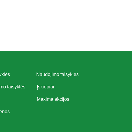
yklės
Naudojimo taisyklės
imo taisyklės
Įskiepiai
Maxima akcijos
ienos