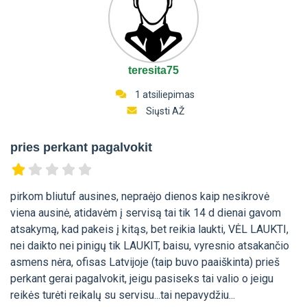
teresita75
1 atsiliepimas
Siųsti AŽ
pries perkant pagalvokit
pirkom bliutuf ausines, nepraėjo dienos kaip nesikrovė
viena ausinė, atidavėm į servisą tai tik 14 d dienai gavom
atsakymą, kad pakeis į kitąs, bet reikia laukti, VĖL LAUKTI,
nei daikto nei pinigų tik LAUKIT, baisu, vyresnio atsakančio
asmens nėra, ofisas Latvijoje (taip buvo paaiškinta) prieš
perkant gerai pagalvokit, jeigu pasiseks tai valio o jeigu
reikės turėti reikalų su servisu...tai nepavydžiu...