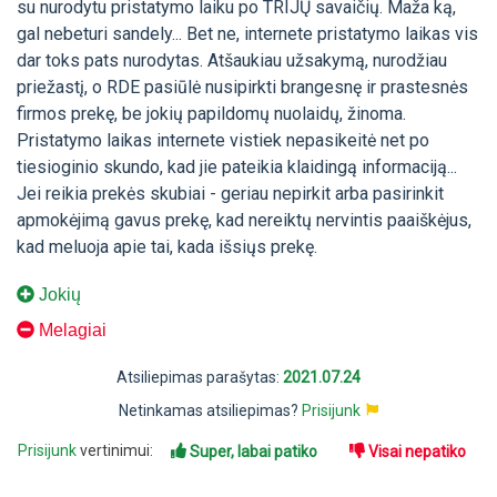
su nurodytu pristatymo laiku po TRIJŲ savaičių. Maža ką,
gal nebeturi sandely... Bet ne, internete pristatymo laikas vis
dar toks pats nurodytas. Atšaukiau užsakymą, nurodžiau
priežastį, o RDE pasiūlė nusipirkti brangesnę ir prastesnės
firmos prekę, be jokių papildomų nuolaidų, žinoma.
Pristatymo laikas internete vistiek nepasikeitė net po
tiesioginio skundo, kad jie pateikia klaidingą informaciją...
Jei reikia prekės skubiai - geriau nepirkit arba pasirinkit
apmokėjimą gavus prekę, kad nereiktų nervintis paaiškėjus,
kad meluoja apie tai, kada išsiųs prekę.
Jokių
Melagiai
Atsiliepimas parašytas:
2021.07.24
Netinkamas atsiliepimas?
Prisijunk
Prisijunk
vertinimui:
Super, labai patiko
Visai nepatiko