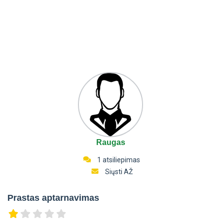
Raugas
1 atsiliepimas
Siųsti AŽ
Prastas aptarnavimas