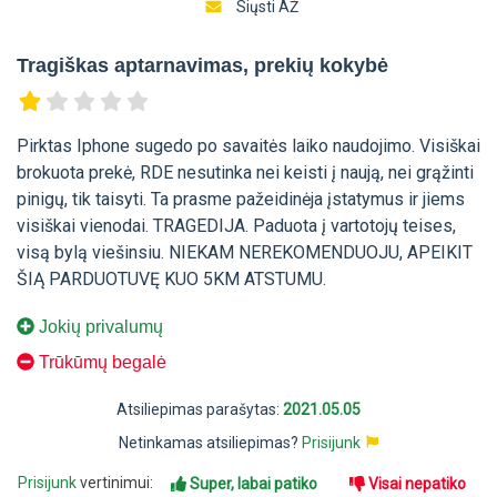
Siųsti AŽ
Tragiškas aptarnavimas, prekių kokybė
Pirktas Iphone sugedo po savaitės laiko naudojimo. Visiškai
brokuota prekė, RDE nesutinka nei keisti į naują, nei grąžinti
pinigų, tik taisyti. Ta prasme pažeidinėja įstatymus ir jiems
visiškai vienodai. TRAGEDIJA. Paduota į vartotojų teises,
visą bylą viešinsiu. NIEKAM NEREKOMENDUOJU, APEIKIT
ŠIĄ PARDUOTUVĘ KUO 5KM ATSTUMU.
Jokių privalumų
Trūkūmų begalė
Atsiliepimas parašytas:
2021.05.05
Netinkamas atsiliepimas?
Prisijunk
Prisijunk
vertinimui:
Super, labai patiko
Visai nepatiko