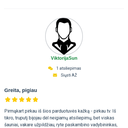
ViktorijaSun
1 atsiliepimas
Siųsti AŽ
Greita, pigiau
Pirmąkart pirkau iš šios parduotuvės kažką - pirkau tv. Iš
tikro, truputį bijojau dėl neigiamų atsiliepimų, bet viskas
šauniai, vakare užpildžiau, ryte paskambino vadybininkas,