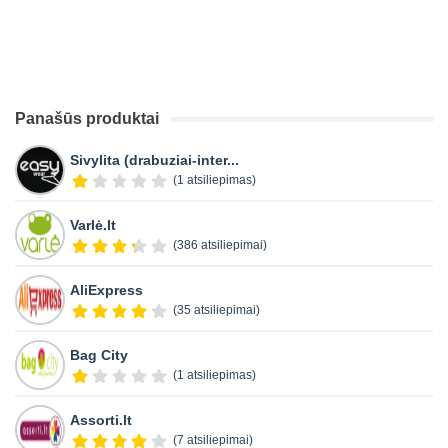
Panašūs produktai
Sivylita (drabuziai-inter...
(1 atsiliepimas)
Varlė.lt
(386 atsiliepimai)
AliExpress
(35 atsiliepimai)
Bag City
(1 atsiliepimas)
Assorti.lt
(7 atsiliepimai)