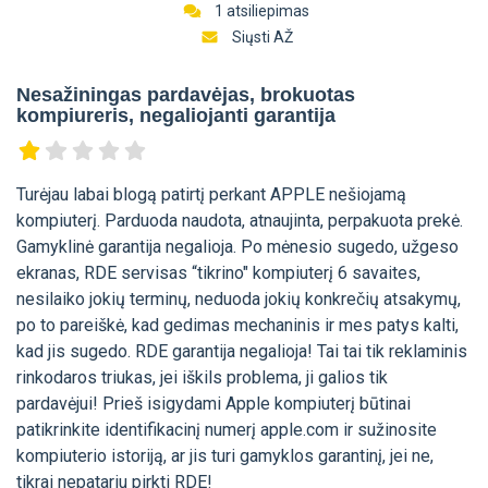
1 atsiliepimas
Siųsti AŽ
Nesažiningas pardavėjas, brokuotas
kompiureris, negaliojanti garantija
Turėjau labai blogą patirtį perkant APPLE nešiojamą
kompiuterį. Parduoda naudota, atnaujinta, perpakuota prekė.
Gamyklinė garantija negalioja. Po mėnesio sugedo, užgeso
ekranas, RDE servisas “tikrino" kompiuterį 6 savaites,
nesilaiko jokių terminų, neduoda jokių konkrečių atsakymų,
po to pareiškė, kad gedimas mechaninis ir mes patys kalti,
kad jis sugedo. RDE garantija negalioja! Tai tai tik reklaminis
rinkodaros triukas, jei iškils problema, ji galios tik
pardavėjui! Prieš isigydami Apple kompiuterį būtinai
patikrinkite identifikacinį numerį apple.com ir sužinosite
kompiuterio istoriją, ar jis turi gamyklos garantinį, jei ne,
tikrai nepatariu pirkti RDE!