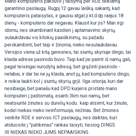
Mano kompiuteris pakliuvo į taisymą per RDE teikiamą
garantinio paslaugą. Rugpj.12 gavau laišką sakantį, kad
kompiuteris pataisytas, ir gausiu atgal ji kt.d.dp raėjus 18
dienų - kompiuterio dar negavau. Klausit kur jis? Man irgi
idomu, nes skambinant kasdien į aptarnavimo skyrių,
sulaukdavau vis kitokių paaiškinimų, su pažadu
perskambinti, bet taip ir žinoma, nieko nesulaukdavau.
Versijos viena už kitą geresnes, tai siuntų skyriuje dingo, tai
klaida adrese pasirodo buvo. Taip kad jie paimt iš namų gali,
pagal teisingai nurodytą adresą, bet grąžinti pasirodo -
nelabai, ir dar tai ne jų klaida, anot jų, kad kompiuteris dingo,
ir reikia laukti kol į siuntų skyrių grįš. Ilga istorija, kuri dar
nesibaigė, bet panašu kad DPD kurjeris pristatė mano
kompiuteri į paštomatą, esanti 3km nuo namų, bet
neatsiuntė žinutes su durelių kodu.. kaip atsiimt, kur žinute,
kodel niekas nieko neinformuoja, nežinau. Bet žmones
venkite RDE ir serviso ICT paslaugų, nes daiktas, kuri
atiduosite į "patikimas" rankas taisyti, tiesiog DINGS
IR NIEKAS NIEKO JUMS NEPAAISKINS.