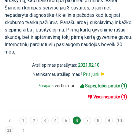
atsakymą, kad mano kompą pažiūrės pirminės tvarka.
Šiandien kompas servise jau 3 savaites, o jam net
nepadaryta diagnostika-tik eilinis pažadas kad tuoj pat
skubumo tvarka pažiūrės. Panašu arba į sukčiavimą ir kažko
slėpimą arba į pasityčiojima. Pirmą kartą gyvenime rašau
skundą, bet ir aptarnavimą tokį pirmą kartą gyvenime gavau.
Internetinių parduotuvių paslaugom naudojus beveik 20
metų.
Atsiliepimas parašytas:
2021.02.10
Netinkamas atsiliepimas?
Prisijunk
(1)
Prisijunk
vertinimui:
Super, labai patiko
(1)
Visai nepatiko
‹
1
2
3
4
5
6
7
8
9
10
›
11