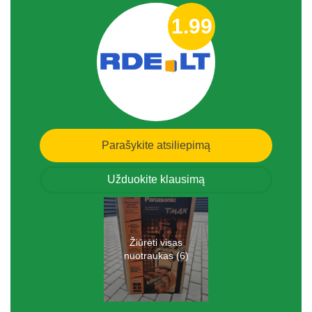
1.99
Parašykite atsiliepimą
Užduokite klausimą
Žiūrėti visas
nuotraukas (6)