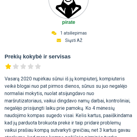
pirate
1 atsiliepimas
Siųsti AŽ
Prekių kokybė ir servisas
Vasarą 2020 nupirkau sūnui iš jų kompiuterį, kompiuteris
veikė blogai nuo pat pirmos dienos, sūnus su juo negalėjo
normaliai mokytis, nuolat atsijungdavo nuo
maršrutizatoriaus, vaikui dingdavo namų darbai, kontroliniai,
negalėjo prisijungti laiku prie pamokų. Ko 4 mėnesių
naudojimo kompas sugedo visai. Kelis kartus, paaiškindama
kad jų parduota brokuota prekė ir taip pridarė problemų
vaikui prašiau kompą sutvarkyti greičiau, net 3 kartus gavau