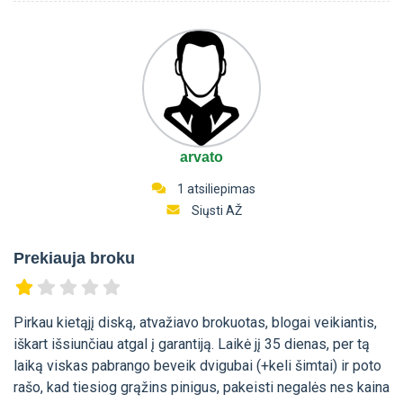
arvato
1 atsiliepimas
Siųsti AŽ
Prekiauja broku
Pirkau kietąjį diską, atvažiavo brokuotas, blogai veikiantis,
iškart išsiunčiau atgal į garantiją. Laikė jį 35 dienas, per tą
laiką viskas pabrango beveik dvigubai (+keli šimtai) ir poto
rašo, kad tiesiog grąžins pinigus, pakeisti negalės nes kaina