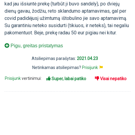
kad jau išsiuntė prekę (turbūt ji buvo sandėly), po dviejų
dienų gavau, žodžiu, reto sklandumo aptarnavimas, gal per
covid padidėjusį užimtumą ištobulino jie savo aptarnavimą.
Su garantiniu neteko susidurti (tikiuos, ir neteks), tai negaliu
pakomentuot. Beje, prekę radau 50 eur pigiau nei kitur.
Pigu, greitas pristatymas
Atsiliepimas parašytas:
2021.04.23
Netinkamas atsiliepimas?
Prisijunk
Prisijunk
vertinimui:
Super, labai patiko
Visai nepatiko