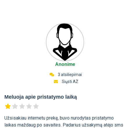
Anonime
3 atsiliepimai
Siųsti AŽ
Meluoja apie pristatymo laiką
Užsisakiau internetu prekę, buvo nurodytas pristatymo
laikas maždaug po savaites. Padarius užsakymą atėjo sms