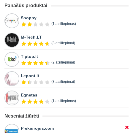
Panašūs produktai
Shoppy
(1 atsiliepimas)
M-Tech.LT
(3 atsiliepimai)
Tiptop.lt
(2 atsiliepimai)
Lepont.lt
(3 atsiliepimai)
Egnetas
(1 atsiliepimas)
Neseniai žiūrėti
Prekiurojus.com