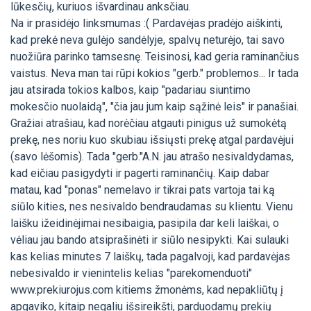
lūkesčių, kuriuos išvardinau anksčiau.
Na ir prasidėjo linksmumas :( Pardavėjas pradėjo aiškinti,
kad prekė neva gulėjo sandėlyje, spalvų neturėjo, tai savo
nuožiūra parinko tamsesnę. Teisinosi, kad geria raminančius
vaistus. Neva man tai rūpi kokios "gerb." problemos... Ir tada
jau atsirada tokios kalbos, kaip "padariau siuntimo
mokesčio nuolaidą", "čia jau jum kaip sąžinė leis" ir panašiai.
Gražiai atrašiau, kad norėčiau atgauti pinigus už sumokėtą
prekę, nes noriu kuo skubiau išsiųsti prekę atgal pardavėjui
(savo lėšomis). Tada "gerb."A.N. jau atrašo nesivaldydamas,
kad eičiau pasigydyti ir pagerti raminančių. Kaip dabar
matau, kad "ponas" nemelavo ir tikrai pats vartoja tai ką
siūlo kities, nes nesivaldo bendraudamas su klientu. Vienu
laišku ižeidinėjimai nesibaigia, pasipila dar keli laiškai, o
vėliau jau bando atsiprašinėti ir siūlo nesipykti. Kai sulauki
kas kelias minutes 7 laiškų, tada pagalvoji, kad pardavėjas
nebesivaldo ir vienintelis kelias "parekomenduoti"
www.prekiurojus.com kitiems žmonėms, kad nepakliūtų į
apgaviko, kitaip negaliu išsireikšti, parduodamų prekių