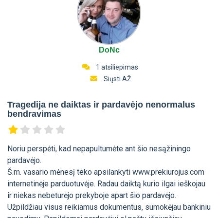
DoNc
1 atsiliepimas
Siųsti AŽ
Tragedija ne daiktas ir pardavėjo nenormalus
bendravimas
Noriu perspėti, kad nepapultumėte ant šio nesąžiningo
pardavėjo.
Š.m. vasario mėnesį teko apsilankyti www.prekiurojus.com
internetinėje parduotuvėje. Radau daiktą kurio ilgai ieškojau
ir niekas nebeturėjo prekyboje apart šio pardavėjo.
Užpildžiau visus reikiamus dokumentus, sumokėjau bankiniu