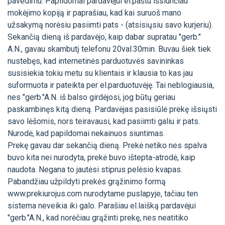
pavedimu. Papildomai pardavėjui el.paštu išsiunčiau
mokėjimo kopiją ir paprašiau, kad kai suruoš mano
užsakymą norėsiu pasiimti pats - (atsisiųsiu savo kurjeriu).
Sekančią dieną iš pardavėjo, kaip dabar supratau "gerb."
A.N., gavau skambutį telefonu 20val.30min. Buvau šiek tiek
nustebęs, kad internetinės parduotuvės savininkas
susisiekia tokiu metu su klientais ir klausia to kas jau
suformuota ir pateikta per el.parduotuvėję. Tai neblogiausia,
nes "gerb."A.N. iš balso girdėjosi, jog būtų geriau
paskambinęs kitą dieną. Pardavėjas pasisiūlė prekę išsiųsti
savo lėšomis, nors teiravausi, kad pasiimti galiu ir pats.
Nurodė, kad papildomai nekainuos siuntimas.
Prekę gavau dar sekančią dieną. Prekė netiko nes spalva
buvo kita nei nurodyta, prekė buvo ištepta-atrodė, kaip
naudota. Negana to jautėsi stiprus pelėsio kvapas.
Pabandžiau užpildyti prekės grąžinimo formą
www.prekiurojus.com nurodytame puslapyje, tačiau ten
sistema neveikia iki galo. Parašiau el.laišką pardavėjui
"gerb."A.N., kad norėčiau grąžinti prekę, nes neatitiko