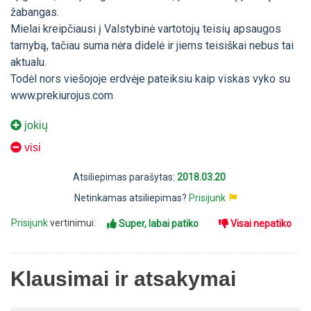
žabangas.
Mielai kreipčiausi į Valstybinė vartotojų teisių apsaugos
tarnybą, tačiau suma nėra didelė ir jiems teisiškai nebus tai
aktualu.
Todėl nors viešojoje erdvėje pateiksiu kaip viskas vyko su
www.prekiurojus.com
jokių
visi
Atsiliepimas parašytas:
2018.03.20
Netinkamas atsiliepimas?
Prisijunk
Prisijunk
vertinimui:
Super, labai patiko
Visai nepatiko
Klausimai ir atsakymai