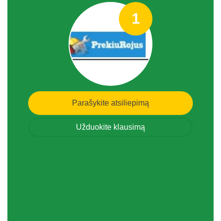
1
Parašykite atsiliepimą
Užduokite klausimą