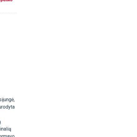
sijungė,
urodyta
ą
inalią
formavo,