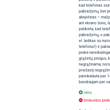
kad telefonas siunč
pabraižymų, bet pr
abejotinas – mažyt
ant ekrano šono, 
patikinta, kad tel
pabraižymų, o pakl
el. laiškas su nur
telefonui!) ir pak
prekė nereikalinga 
grąžintų pinigus,
negrąžinama, nors 
priežastį negrąži
pareikalauta per 1
bendraujam per var
nėra
brokuotos prek