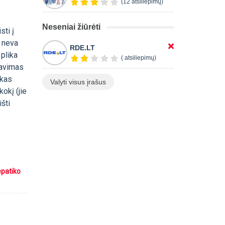
(12 atsiliepimų)
Neseniai žiūrėti
sti į
, neva
RDE.LT
plika
( atsiliepimų)
ravimas
 kas
Valyti visus įrašus
okį (jie
išti
epatiko