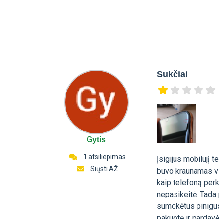
Sukčiai
Gytis
1 atsiliepimas
Įsigijus mobilujį 
Siųsti AŽ
buvo kraunamas vi
kaip telefoną perk
nepasikeitė. Tada 
sumokėtus pinigus.
pakuotę ir pardavė