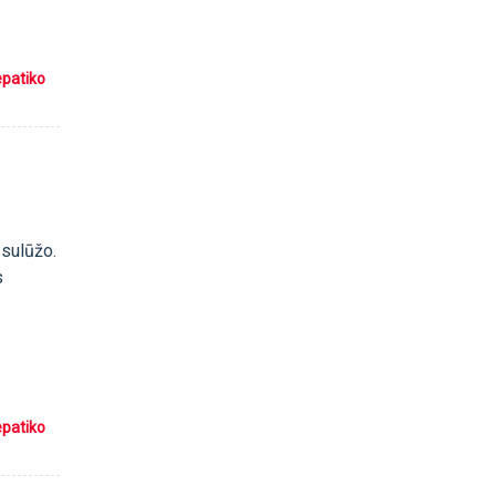
epatiko
 sulūžo.
s
epatiko