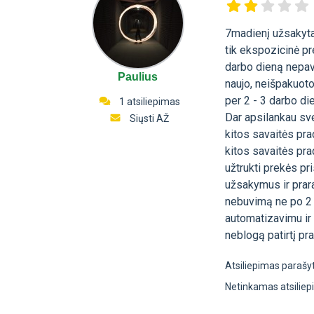
7madienį užsakyta
tik ekspozicinė pr
darbo dieną nepavyk
Paulius
naujo, neišpakuoto
per 2 - 3 darbo die
1 atsiliepimas
Dar apsilankau sve
Siųsti AŽ
kitos savaitės pra
kitos savaitės prad
užtrukti prekės pr
užsakymus ir prara
nebuvimą ne po 2 
automatizavimu ir
neblogą patirtį pra
Atsiliepimas parašy
Netinkamas atsilie