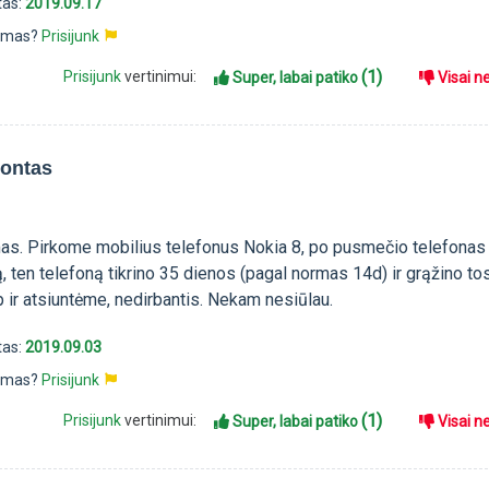
tas:
2019.09.17
pimas?
Prisijunk
(1)
Prisijunk
vertinimui:
Super, labai patiko
Visai n
montas
as. Pirkome mobilius telefonus Nokia 8, po pusmečio telefonas
, ten telefoną tikrino 35 dienos (pagal normas 14d) ir grąžino to
 ir atsiuntėme, nedirbantis. Nekam nesiūlau.
tas:
2019.09.03
pimas?
Prisijunk
(1)
Prisijunk
vertinimui:
Super, labai patiko
Visai n