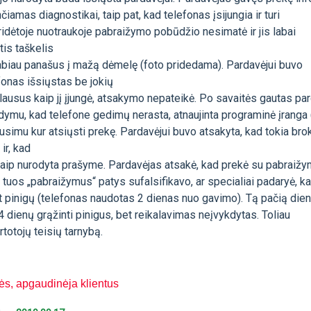
iamas diagnostikai, taip pat, kad telefonas įsijungia ir turi
idėtoje nuotraukoje pabraižymo pobūdžio nesimatė ir jis labai
is taškelis
labiau panašus į mažą dėmelę (foto pridedama). Pardavėjui buvo
efonas išsiųstas be jokių
ausus kaip jį įjungė, atsakymo nepateikė. Po savaitės gautas pa
odymu, kad telefone gedimų nerasta, atnaujinta programinė įranga
lausimu kur atsiųsti prekę. Pardavėjui buvo atsakyta, kad tokia bro
ir, kad
 kaip nurodyta prašyme. Pardavėjas atsakė, kad prekė su pabraižy
tuos „pabraižymus“ patys sufalsifikavo, ar specialiai padaryė, ka
nt pinigų (telefonas naudotas 2 dienas nuo gavimo). Tą pačią die
4 dienų grąžinti pinigus, bet reikalavimas neįvykdytas. Toliau
totojų teisių tarnybą.
ės, apgaudinėja klientus