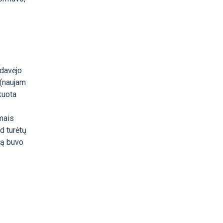
rdavėjo
 (naujam
kuota
mais
d turėtų
ną buvo