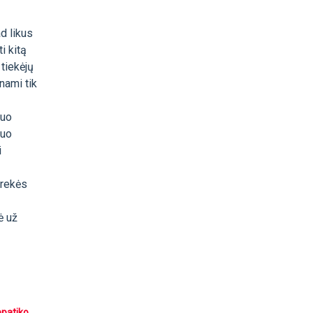
d likus
i kitą
 tiekėjų
nami tik
nuo
nuo
i
prekės
ė už
epatiko