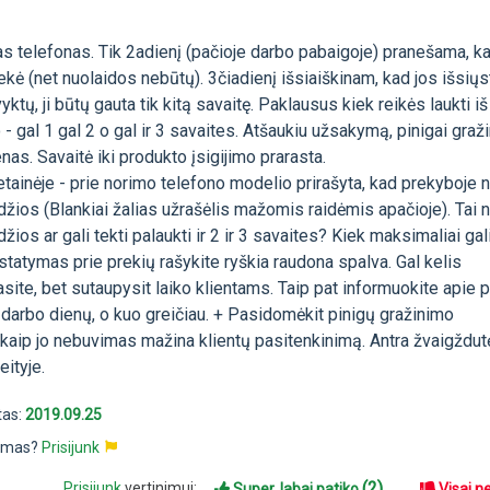
s telefonas. Tik 2adienį (pačioje darbo pabaigoje) pranešama, ka
ekė (net nuolaidos nebūtų). 3čiadienį išsiaiškinam, kad jos išsiųst
tų, ji būtų gauta tik kitą savaitę. Paklausus kiek reikės laukti iš
 - gal 1 gal 2 o gal ir 3 savaites. Atšaukiu užsakymą, pinigai graži
nas. Savaitė iki produkto įsigijimo prarasta.
tainėje - prie norimo telefono modelio prirašyta, kad prekyboje 
džios (Blankiai žalias užrašėlis mažomis raidėmis apačioje). Tai 
žios ar gali tekti palaukti ir 2 ir 3 savaites? Kiek maksimaliai gal
istatymas prie prekių rašykite ryškia raudona spalva. Gal kelis
site, bet sutaupysit laiko klientams. Taip pat informuokite apie 
darbo dienų, o kuo greičiau. + Pasidomėkit pinigų gražinimo
 kaip jo nebuvimas mažina klientų pasitenkinimą. Antra žvaigždut
eityje.
tas:
2019.09.25
pimas?
Prisijunk
(2)
Prisijunk
vertinimui:
Super, labai patiko
Visai n