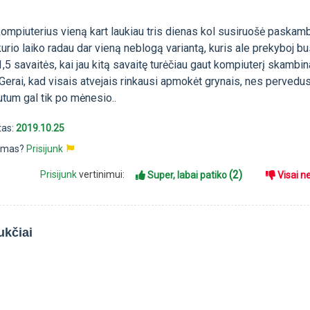
ompiuterius vieną kart laukiau tris dienas kol susiruošė paskamb
urio laiko radau dar vieną neblogą variantą, kuris ale prekyboj bu
1,5 savaitės, kai jau kitą savaitę turėčiau gaut kompiuterį skambin
erai, kad visais atvejais rinkausi apmokėt grynais, nes pervedu
utum gal tik po mėnesio..
tas:
2019.10.25
pimas?
Prisijunk
(2)
Prisijunk
vertinimui:
Super, labai patiko
Visai n
ukčiai