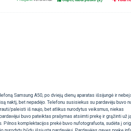
telefoną Samsung A50, po dviejų dienų aparatas išsijungė ir nebeį
są naktį, bet nepadėjo. Telefonu susisiekus su pardavėju buvo n
rauti/paleisti iš naujo, bet atlikus nurodytus veiksmus, niekas
pardavėjui buvo pateiktas prašymas atsiimti prekę ir grąžinti už j
 Pilnos komplektacijos prekė buvo nufotografuota, sudėta į orig
jo nurodytu būdu išsiųsta pardavėjui. Pardavėjas gavęs prekę in