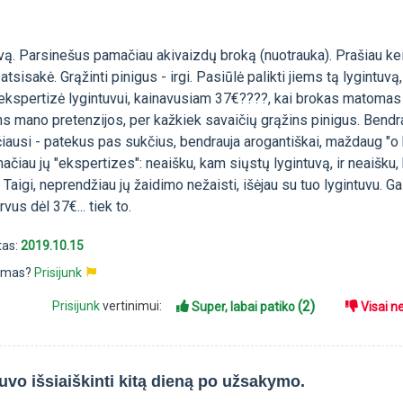
vą. Parsinešus pamačiau akivaizdų broką (nuotrauka). Prašiau kei
tsisakė. Grąžinti pinigus - irgi. Pasiūlė palikti jiems tą lygintuvą
(ekspertizė lygintuvui, kainavusiam 37€????, kai brokas matomas 
rtins mano pretenzijos, per kažkiek savaičių grąžins pinigus. Bend
aučiausi - patekus pas sukčius, bendrauja arogantiškai, maždaug "o
ačiau jų "ekspertizes": neaišku, kam siųstų lygintuvą, ir neaišku, k
 Taigi, neprendžiau jų žaidimo nežaisti, išėjau su tuo lygintuvu. Ga
rvus dėl 37€... tiek to.
tas:
2019.10.15
pimas?
Prisijunk
(2)
Prisijunk
vertinimui:
Super, labai patiko
Visai n
uvo išsiaiškinti kitą dieną po užsakymo.