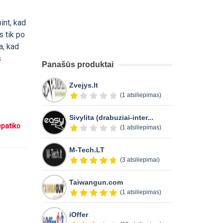
int, kad
s tik po
a, kad
s
Panašūs produktai
Zvejys.lt
(1 atsiliepimas)
Sivylita (drabuziai-inter...
epatiko
(1 atsiliepimas)
M-Tech.LT
(3 atsiliepimai)
Taiwangun.com
(1 atsiliepimas)
iOffer