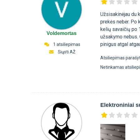
Užsisakinėjau du k
prekės nebėr. Po k
kelių savaičių po 
Voldemortas
užsakymo nebus. G
pinigus atgal atga
1 atsiliepimas
Siųsti AŽ
Atsiliepimas parašy
Netinkamas atsilie
Elektroniniai s