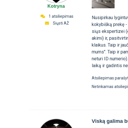
Kotryna
1 atsiliepimas
Nusipirkau lygintu
Siųsti AŽ
kokybišką prekę - a
siųs ekspertizei 
akimi) ir, pasitvi
klaikus. Taip ir j
mums". Taip ir pam
neturi ID numerio).
laiką ir gadintis ne
Atsiliepimas parašy
Netinkamas atsilie
Viską galima b