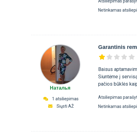
Atsiliepimas parašy
Netinkamas atsilie
Garantinis re
Baisus aptarnavim
Siuntėme į servisą
pačios būklės kaip
Наталья
Atsiliepimas parašy
1 atsiliepimas
Siųsti AŽ
Netinkamas atsilie