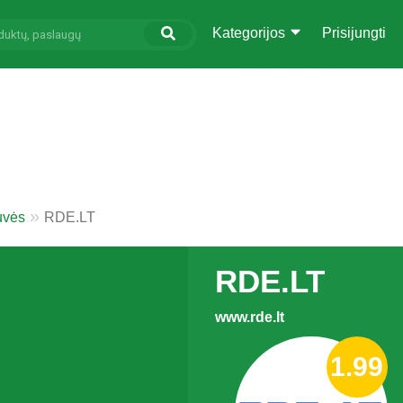
Kategorijos
Prisijungti
uvės
RDE.LT
RDE.LT
www.rde.lt
1.99