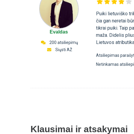
Puiki lietuviško t
čia gan neretai bū
tikrai puiki. Taip 
Evaldas
maža. Didelis pliu
Lietuvos atributika
200 atsiliepimų
Siųsti AŽ
Atsiliepimas parašy
Netinkamas atsilie
Klausimai ir atsakymai