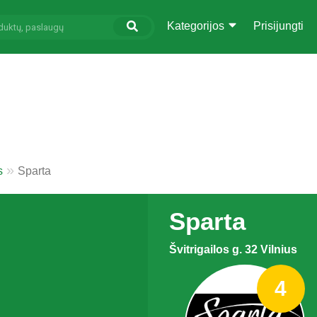
Kategorijos
Prisijungti
s
Sparta
Sparta
Švitrigailos g. 32 Vilnius
4