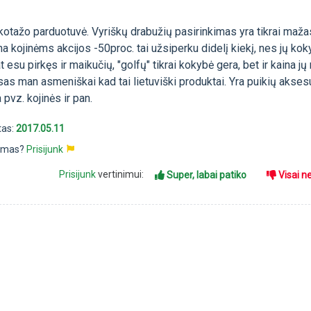
rikotažo parduotuvė. Vyriškų drabužių pasirinkimas yra tikrai maža
na kojinėms akcijos -50proc. tai užsiperku didelį kiekį, nes jų ko
pat esu pirkęs ir maikučių, "golfų" tikrai kokybė gera, bet ir kaina jų
sas man asmeniškai kad tai lietuviški produktai. Yra puikių akses
 pvz. kojinės ir pan.
tas:
2017.05.11
pimas?
Prisijunk
Prisijunk
vertinimui:
Super, labai patiko
Visai n