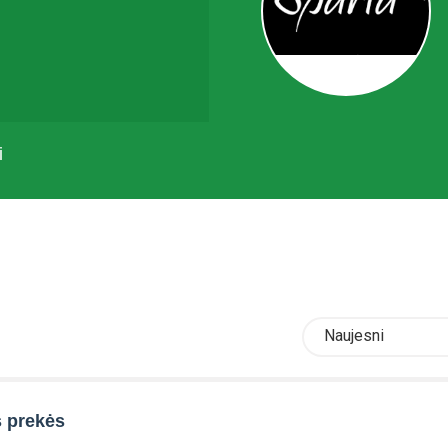
i
Naujesni
 prekės