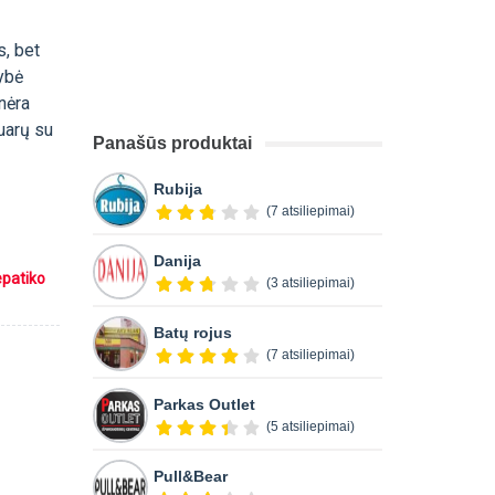
s, bet
kybė
 nėra
uarų su
Panašūs produktai
Rubija
(7 atsiliepimai)
Danija
epatiko
(3 atsiliepimai)
Batų rojus
(7 atsiliepimai)
Parkas Outlet
(5 atsiliepimai)
Pull&Bear