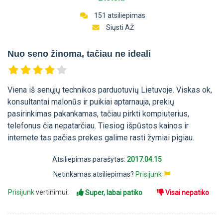
151 atsiliepimas
Siųsti AŽ
Nuo seno žinoma, tačiau ne ideali
Viena iš senųjų technikos parduotuvių Lietuvoje. Viskas ok,
konsultantai malonūs ir puikiai aptarnauja, prekių
pasirinkimas pakankamas, tačiau pirkti kompiuterius,
telefonus čia nepatarčiau. Tiesiog išpūstos kainos ir
internete tas pačias prekes galime rasti žymiai pigiau.
Atsiliepimas parašytas:
2017.04.15
Netinkamas atsiliepimas?
Prisijunk
Prisijunk
vertinimui:
Super, labai patiko
Visai nepatiko