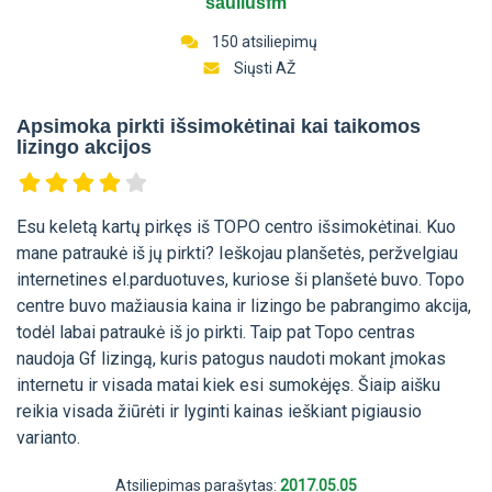
sauliusfm
150 atsiliepimų
Siųsti AŽ
Apsimoka pirkti išsimokėtinai kai taikomos
lizingo akcijos
Esu keletą kartų pirkęs iš TOPO centro išsimokėtinai. Kuo
mane patraukė iš jų pirkti? Ieškojau planšetės, peržvelgiau
internetines el.parduotuves, kuriose ši planšetė buvo. Topo
centre buvo mažiausia kaina ir lizingo be pabrangimo akcija,
todėl labai patraukė iš jo pirkti. Taip pat Topo centras
naudoja Gf lizingą, kuris patogus naudoti mokant įmokas
internetu ir visada matai kiek esi sumokėjęs. Šiaip aišku
reikia visada žiūrėti ir lyginti kainas ieškiant pigiausio
varianto.
Atsiliepimas parašytas:
2017.05.05