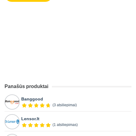
Panašūs produktai
Banggood
(3 atsiliepimai)
Lensor.lt
(1 atsiliepimas)