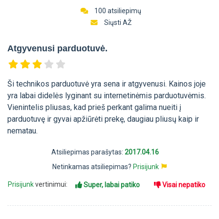
100 atsiliepimų
Siųsti AŽ
Atgyvenusi parduotuvė.
Ši technikos parduotuvė yra sena ir atgyvenusi. Kainos joje
yra labai didelės lyginant su internetinėmis parduotuvėmis.
Vienintelis pliusas, kad prieš perkant galima nueiti į
parduotuvę ir gyvai apžiūrėti prekę, daugiau pliusų kaip ir
nematau.
Atsiliepimas parašytas:
2017.04.16
Netinkamas atsiliepimas?
Prisijunk
Prisijunk
vertinimui:
Super, labai patiko
Visai nepatiko