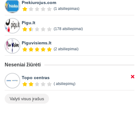
Prekiurojus.com
(1 atsiliepimas)
Pigu.lt
(178 atsiliepimai)
Piguvisiems.lt
(2 atsiliepimai)
Neseniai žiūrėti
Topo centras
( atsiliepimų)
Valyti visus įrašus