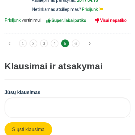
Atsiliepimas parašytas:
2017.04.10
Netinkamas atsiliepimas?
Prisijunk
Prisijunk
vertinimui:
Super, labai patiko
Visai nepatiko
‹
›
1
2
3
4
5
6
Klausimai ir atsakymai
Jūsų klausimas