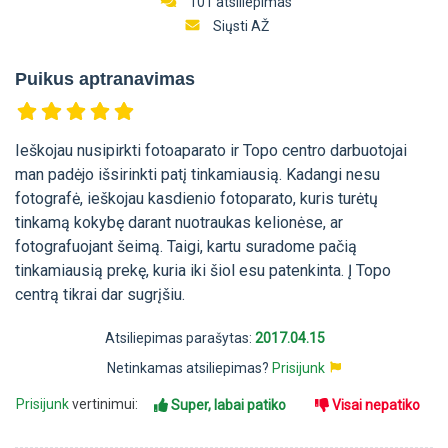
101 atsiliepimas
Siųsti AŽ
Puikus aptranavimas
Ieškojau nusipirkti fotoaparato ir Topo centro darbuotojai
man padėjo išsirinkti patį tinkamiausią. Kadangi nesu
fotografė, ieškojau kasdienio fotoparato, kuris turėtų
tinkamą kokybę darant nuotraukas kelionėse, ar
fotografuojant šeimą. Taigi, kartu suradome pačią
tinkamiausią prekę, kuria iki šiol esu patenkinta. Į Topo
centrą tikrai dar sugrįšiu.
Atsiliepimas parašytas:
2017.04.15
Netinkamas atsiliepimas?
Prisijunk
Prisijunk
vertinimui:
Super, labai patiko
Visai nepatiko