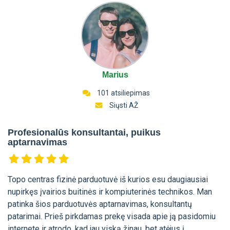
Marius
101 atsiliepimas
Siųsti AŽ
Profesionalūs konsultantai, puikus
aptarnavimas
Topo centras fizinė parduotuvė iš kurios esu daugiausiai
nupirkęs įvairios buitinės ir kompiuterinės technikos. Man
patinka šios parduotuvės aptarnavimas, konsultantų
patarimai. Prieš pirkdamas prekę visada apie ją pasidomiu
internete ir atrodo, kad jau viską žinau, bet atėjus į