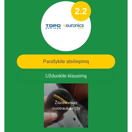
2.2
Parašykite atsiliepimą
Užduokite klausimą
Žiūrėti visas
nuotraukas (3)