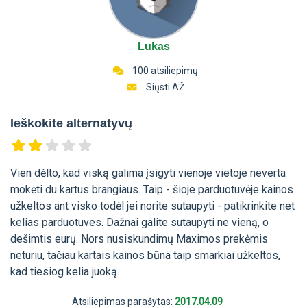
Lukas
100 atsiliepimų
Siųsti AŽ
Ieškokite alternatyvų
Vien dėlto, kad viską galima įsigyti vienoje vietoje neverta
mokėti du kartus brangiaus. Taip - šioje parduotuvėje kainos
užkeltos ant visko todėl jei norite sutaupyti - patikrinkite net
kelias parduotuves. Dažnai galite sutaupyti ne vieną, o
dešimtis eurų. Nors nusiskundimų Maximos prekėmis
neturiu, tačiau kartais kainos būna taip smarkiai užkeltos,
kad tiesiog kelia juoką.
Atsiliepimas parašytas:
2017.04.09