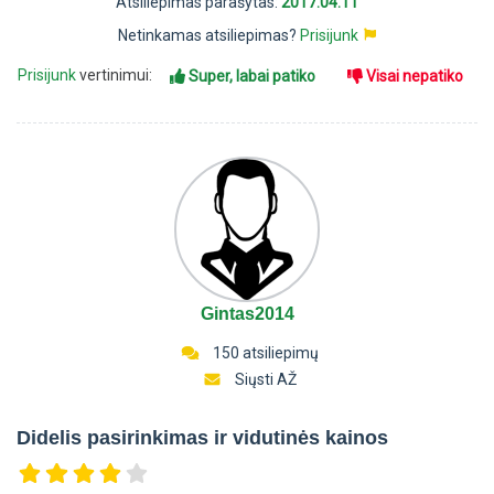
Atsiliepimas parašytas:
2017.04.11
Netinkamas atsiliepimas?
Prisijunk
Prisijunk
vertinimui:
Super, labai patiko
Visai nepatiko
Gintas2014
150 atsiliepimų
Siųsti AŽ
Didelis pasirinkimas ir vidutinės kainos