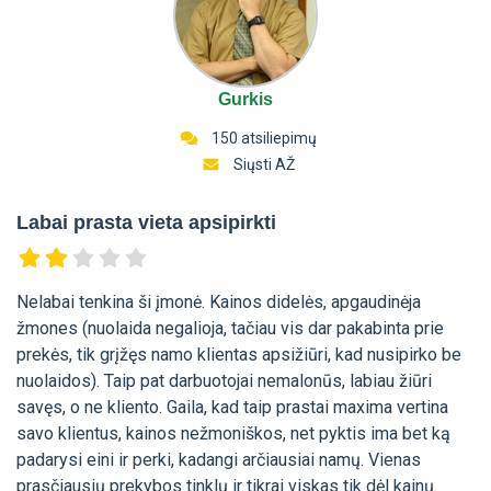
Gurkis
150 atsiliepimų
Siųsti AŽ
Labai prasta vieta apsipirkti
Nelabai tenkina ši įmonė. Kainos didelės, apgaudinėja
žmones (nuolaida negalioja, tačiau vis dar pakabinta prie
prekės, tik grįžęs namo klientas apsižiūri, kad nusipirko be
nuolaidos). Taip pat darbuotojai nemalonūs, labiau žiūri
savęs, o ne kliento. Gaila, kad taip prastai maxima vertina
savo klientus, kainos nežmoniškos, net pyktis ima bet ką
padarysi eini ir perki, kadangi arčiausiai namų. Vienas
prasčiausių prekybos tinklų ir tikrai viskas tik dėl kainų.