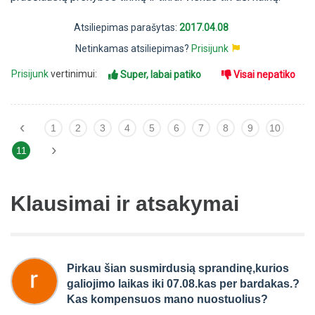
Atsiliepimas parašytas:
2017.04.08
Netinkamas atsiliepimas?
Prisijunk
Prisijunk
vertinimui:
Super, labai patiko
Visai nepatiko
‹
1
2
3
4
5
6
7
8
9
10
›
11
Klausimai ir atsakymai
Pirkau šian susmirdusią sprandinę,kurios
galiojimo laikas iki 07.08.kas per bardakas.?
Kas kompensuos mano nuostuolius?