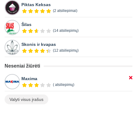
Piktas Keksas
(2 atsiliepimai)
Šilas
(14 atsiliepimų)
Skonis ir kvapas
(12 atsiliepimų)
Neseniai žiūrėti
Maxima
( atsiliepimų)
Valyti visus įrašus