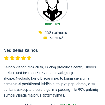
kitiniuks
150 atsiliepimų
Siųsti AŽ
Nedidelės kainos
Kainos vienos mažiausių iš visų prekybos centrų.Didelis
prekių pasirinkimas.Kiekvieną savaitę,naujos
akcijos.Nuolaidų kortelė ačiū ir jos teikiami savaitiniai
asmeniniai pasiūlymai leidžia sutaupyti papildomai, o su
perkant sukauptais eurais galima padengti iki 99% pirkinių
sumos.Visada malonus aptarnavimas.