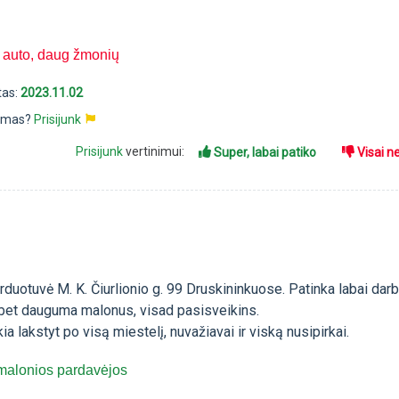
i auto, daug žmonių
tas:
2023.11.02
pimas?
Prisijunk
Prisijunk
vertinimui:
Super, labai patiko
Visai n
arduotuvė M. K. Čiurlionio g. 99 Druskininkuose. Patinka labai darb
, bet dauguma malonus, visad pasisveikins.
ia lakstyt po visą miestelį, nuvažiavai ir viską nusipirkai.
malonios pardavėjos