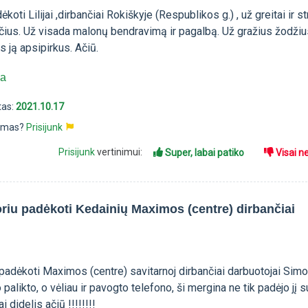
koti Lilijai ,dirbančiai Rokiškyje (Respublikos g.) , už greitai ir st
us. Už visada malonų bendravimą ir pagalbą. Už gražius žodži
s ją apsipirkus. Ačiū.
ja
tas:
2021.10.17
pimas?
Prisijunk
Prisijunk
vertinimui:
Super, labai patiko
Visai n
noriu padėkoti Kedainių Maximos (centre) dirbančiai
u padėkoti Maximos (centre) savitarnoj dirbančiai darbuotojai Simo
 palikto, o vėliau ir pavogto telefono, ši mergina ne tik padėjo jį s
ai didelis ačiū !!!!!!!!