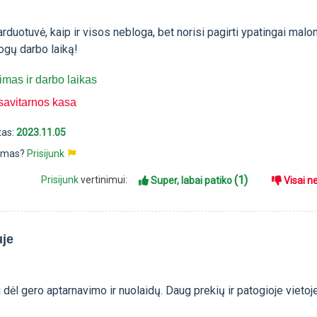
rduotuvė, kaip ir visos nebloga, bet norisi pagirti ypatingai malo
ogų darbo laiką!
mas ir darbo laikas
savitarnos kasa
tas:
2023.11.05
pimas?
Prisijunk
(1)
Prisijunk
vertinimui:
Super, labai patiko
Visai n
uje
u dėl gero aptarnavimo ir nuolaidų. Daug prekių ir patogioje vietoj