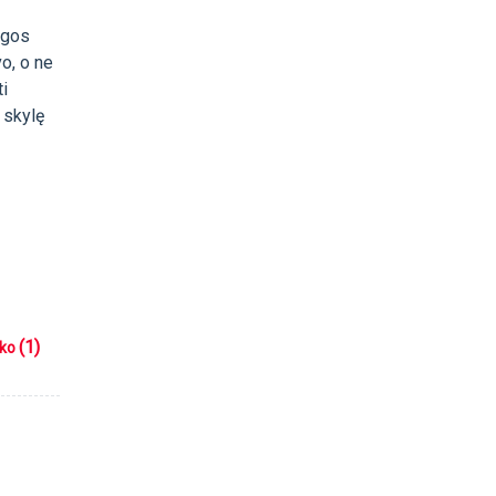
ugos
vo, o ne
ti
 skylę
(1)
iko