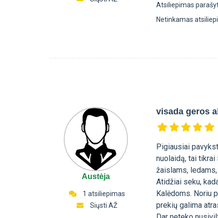
Atsiliepimas parašy
Netinkamas atsilie
visada geros a
Pigiausiai pavykst
nuolaidą, tai tikra
žaislams, ledams,
Austėja
Atidžiai seku, kada
Kalėdoms. Noriu p
1 atsiliepimas
prekių galima atra
Siųsti AŽ
Dar neteko nusivilt