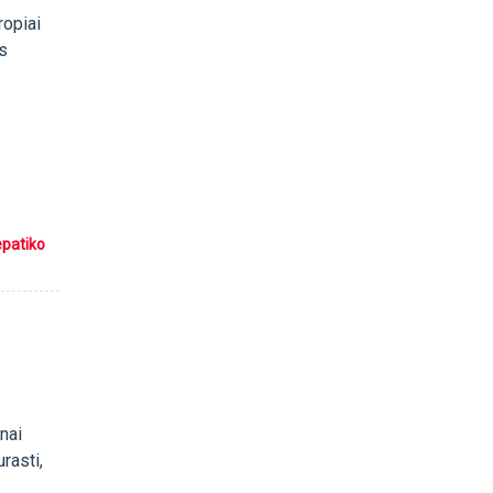
ropiai
us
epatiko
nai
urasti,