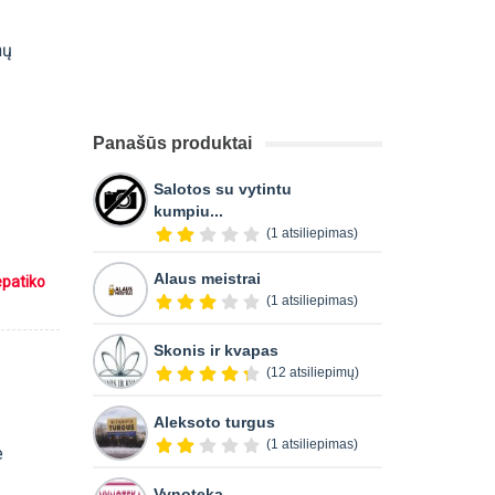
nų
Panašūs produktai
Salotos su vytintu
kumpiu...
(1 atsiliepimas)
Alaus meistrai
epatiko
(1 atsiliepimas)
Skonis ir kvapas
(12 atsiliepimų)
Aleksoto turgus
(1 atsiliepimas)
e
Vynoteka