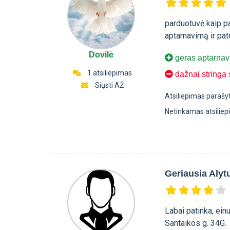
parduotuvė kaip pa
aptarnavimą ir pat
Dovilė
geras aptarnavi
1 atsiliepimas
dažnai stringa 
Siųsti AŽ
Atsiliepimas parašy
Netinkamas atsilie
Geriausia Alyt
Labai patinka, ein
Santaikos g. 34G.