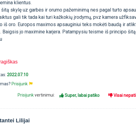
žemina klientus.
 šitą skylę uz garbės ir orumo pažeminimą nes pagal turto apsa
daiktus gali tik tada kai turi kažkokių įrodymų, pvz kamera užfiksa
o iš oro. Europos maximos apsauginiui teks mokėti baudą ir atlik
 Baigsis jo maximine karjera. Patampysiu teisme iš principo šitą
iu
ragiškas
tas:
2022.07.10
pimas?
Prisijunk
Prisijunk
vertinimui:
Super, labai patiko
Visai nepat
ntei Lilijai