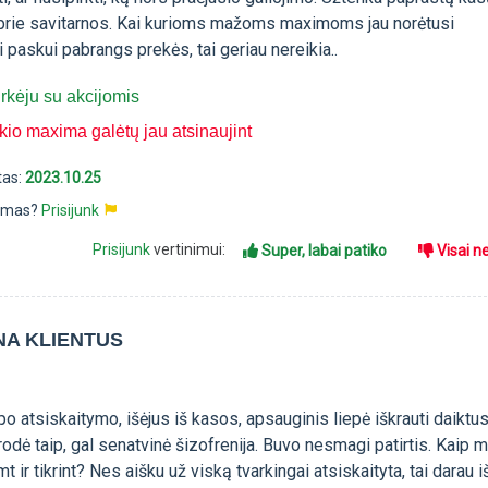
s prie savitarnos. Kai kurioms mažoms maximoms jau norėtusi
i paskui pabrangs prekės, tai geriau nereikia..
rkėju su akcijomis
kio maxima galėtų jau atsinaujint
tas:
2023.10.25
pimas?
Prisijunk
Prisijunk
vertinimui:
Super, labai patiko
Visai n
NA KLIENTUS
 atsiskaitymo, išėjus iš kasos, apsauginis liepė iškrauti daiktus
odė taip, gal senatvinė šizofrenija. Buvo nesmagi patirtis. Kaip m
imt ir tikrint? Nes aišku už viską tvarkingai atsiskaityta, tai darau 