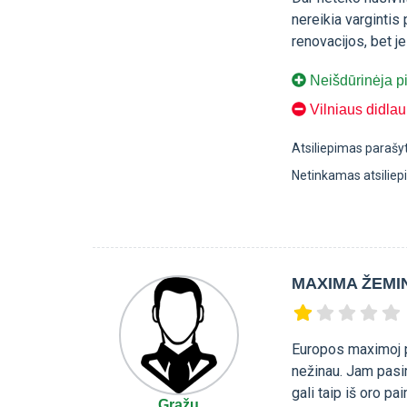
nereikia varginti
renovacijos, bet je
Neišdūrinėja pi
Vilniaus didlau
Atsiliepimas parašy
Netinkamas atsilie
MAXIMA ŽEMI
Europos maximoj po
nežinau. Jam pasir
gali taip iš oro pa
Gražu