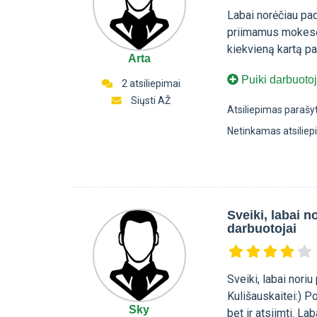
Labai norėčiau padė
priimamus mokesči
kiekvieną kartą pa
Arta
Puiki darbuoto
2 atsiliepimai
Siųsti AŽ
Atsiliepimas parašy
Netinkamas atsilie
Sveiki, labai 
darbuotojai
Sveiki, labai nori
Kulišauskaitei:) Po
Sky
bet ir atsiimti. Lab