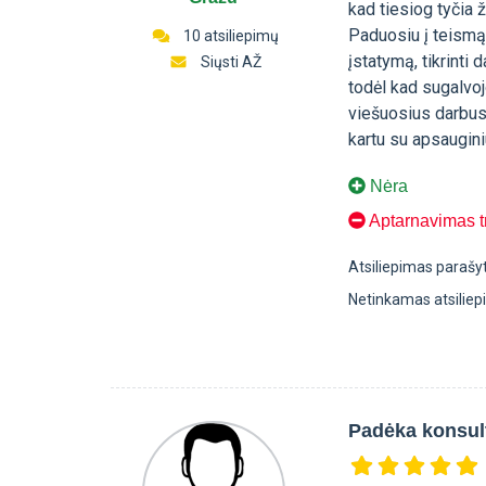
kad tiesiog tyčia 
Paduosiu į teismą
10 atsiliepimų
įstatymą, tikrinti 
Siųsti AŽ
todėl kad sugalvoj
viešuosius darbus.
kartu su apsaugin
Nėra
Aptarnavimas t
Atsiliepimas parašy
Netinkamas atsilie
Padėka konsulta