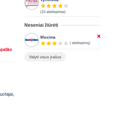
(33 atsiliepimai)
Neseniai žiūrėti
Maxima
( atsiliepimų)
epatiko
Valyti visus įrašus
uotajai,