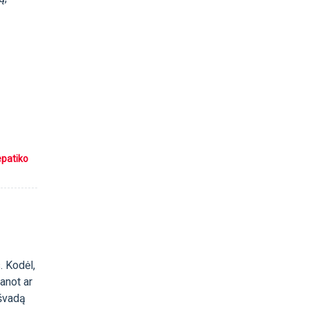
epatiko
. Kodėl,
anot ar
išvadą