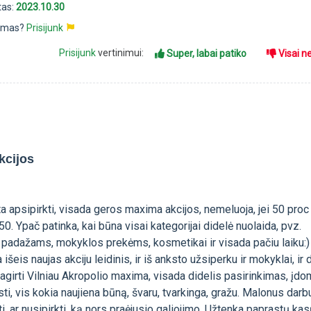
tas:
2023.10.30
pimas?
Prisijunk
Prisijunk
vertinimui:
Super, labai patiko
Visai n
kcijos
a apsipirkti, visada geros maxima akcijos, nemeluoja, jei 50 proc
i 50. Ypač patinka, kai būna visai kategorijai didelė nuolaida, pvz.
 padažams, mokyklos prekėms, kosmetikai ir visada pačiu laiku:)
 išeis naujas akciju leidinis, ir iš anksto užsiperku ir mokyklai, ir
agirti Vilniau Akropolio maxima, visada didelis pasirinkimas, įd
sti, vis kokia naujiena būną, švaru, tvarkinga, gražu. Malonus darbu
i, ar nusipirkti, ką nors praėjusio galiojimo. Užtenka paprastų kas