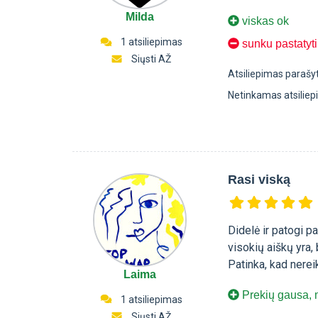
Milda
viskas ok
1 atsiliepimas
sunku pastatyt
Siųsti AŽ
Atsiliepimas parašy
Netinkamas atsilie
Rasi viską
Didelė ir patogi p
visokių aiškų yra
Patinka, kad nereik
Laima
Prekių gausa, 
1 atsiliepimas
Siųsti AŽ