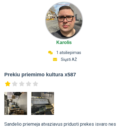
Karolis
1 atsiliepimas
Siųsti AŽ
Prekiu priemimo kultura x587
Sandelio priemeja atvaziavus priduoti prekes isvaro nes