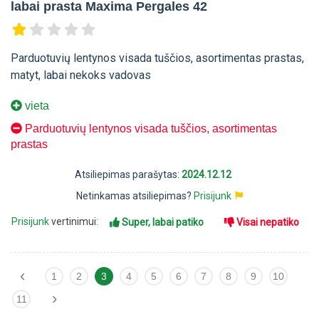
labai prasta Maxima Pergales 42
Parduotuvių lentynos visada tuščios, asortimentas prastas,
matyt, labai nekoks vadovas
vieta
Parduotuvių lentynos visada tuščios, asortimentas
prastas
Atsiliepimas parašytas:
2024.12.12
Netinkamas atsiliepimas?
Prisijunk
Prisijunk
vertinimui:
Super, labai patiko
Visai nepatiko
‹
1
2
3
4
5
6
7
8
9
10
›
11