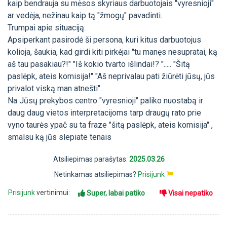
kaip bendrauja su mėsos skyriaus darbuotojais "vyresnioji"
ar vedėja, nežinau kaip tą "žmogų" pavadinti.
Trumpai apie situaciją:
Apsiperkant pasirodė ši persona, kuri kitus darbuotojus
kolioja, šaukia, kad girdi kiti pirkėjai "tu manęs nesupratai, ką
aš tau pasakiau?!" "Iš kokio tvarto išlindai!? "..... "Šitą
paslėpk, ateis komisija!" "Aš neprivalau pati žiūrėti jūsų, jūs
privalot viską man atnešti".
Na Jūsų prekybos centro "vyresnioji" paliko nuostabą ir
daug daug vietos interpretacijoms tarp draugų rato prie
vyno taurės ypač su ta fraze "šitą paslėpk, ateis komisija" ,
smalsu ką jūs slepiate tenais
Atsiliepimas parašytas:
2025.03.26
Netinkamas atsiliepimas?
Prisijunk
Prisijunk
vertinimui:
Super, labai patiko
Visai nepatiko