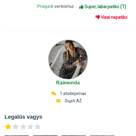
(1)
Prisijunk
vertinimui:
Super, labai patiko
Visai nepatiko
Raimonda
1 atsiliepimas
Siųsti AŽ
Legalūs vagys