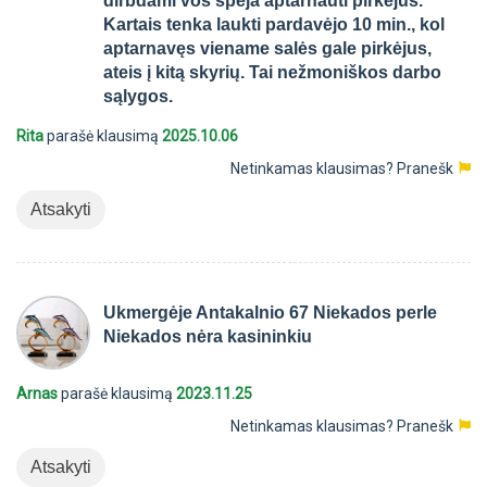
dirbdami vos spėja aptarnauti pirkėjus.
Kartais tenka laukti pardavėjo 10 min., kol
aptarnavęs viename salės gale pirkėjus,
ateis į kitą skyrių. Tai nežmoniškos darbo
sąlygos.
Rita
parašė klausimą
2025.10.06
Netinkamas klausimas?
Pranešk
Atsakyti
Ukmergėje Antakalnio 67 Niekados perle
Niekados nėra kasininkiu
Arnas
parašė klausimą
2023.11.25
Netinkamas klausimas?
Pranešk
Atsakyti