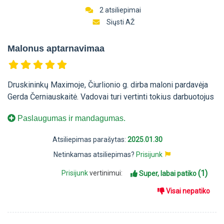
2 atsiliepimai
Siųsti AŽ
Malonus aptarnavimaa
Druskininkų Maximoje, Čiurlionio g. dirba maloni pardavėja
Gerda Černiauskaitė. Vadovai turi vertinti tokius darbuotojus
Paslaugumas ir mandagumas.
Atsiliepimas parašytas:
2025.01.30
Netinkamas atsiliepimas?
Prisijunk
(1)
Prisijunk
vertinimui:
Super, labai patiko
Visai nepatiko