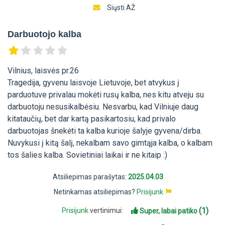
Siųsti AŽ
Darbuotojo kalba
Vilnius, laisvės pr.26
Tragedija, gyvenu laisvoje Lietuvoje, bet atvykus į
parduotuve privalau mokėti rusų kalba, nes kitu atveju su
darbuotoju nesusikalbėsiu. Nesvarbu, kad Vilniuje daug
kitataučių, bet dar kartą pasikartosiu, kad privalo
darbuotojas šnekėti ta kalba kurioje šalyje gyvena/dirba.
Nuvykusi į kitą šalį, nekalbam savo gimtąja kalba, o kalbam
tos šalies kalba. Sovietiniai laikai ir ne kitaip :)
Atsiliepimas parašytas:
2025.04.03
Netinkamas atsiliepimas?
Prisijunk
(1)
Prisijunk
vertinimui:
Super, labai patiko