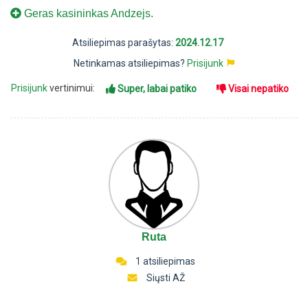
Geras kasininkas Andzejs.
Atsiliepimas parašytas:
2024.12.17
Netinkamas atsiliepimas?
Prisijunk
Prisijunk
vertinimui:
Super, labai patiko
Visai nepatiko
Ruta
1 atsiliepimas
Siųsti AŽ