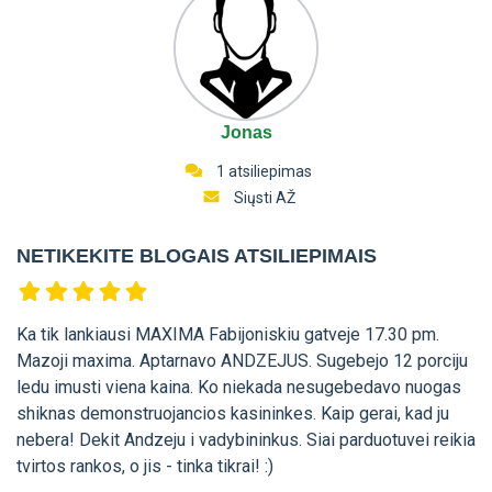
Jonas
1 atsiliepimas
Siųsti AŽ
NETIKEKITE BLOGAIS ATSILIEPIMAIS
Ka tik lankiausi MAXIMA Fabijoniskiu gatveje 17.30 pm.
Mazoji maxima. Aptarnavo ANDZEJUS. Sugebejo 12 porciju
ledu imusti viena kaina. Ko niekada nesugebedavo nuogas
shiknas demonstruojancios kasininkes. Kaip gerai, kad ju
nebera! Dekit Andzeju i vadybininkus. Siai parduotuvei reikia
tvirtos rankos, o jis - tinka tikrai! :)