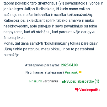
tapom pokalbio tarp direktoriaus (?!) pavaduotojos Ivonos ir
jos kolegės Julijos liudininkais, iš kurio mano vaikas
sužinojo ne mažai lietuvišku ir rusišku keiksmažodžių...
Kalbėjosi jos, skleidžiant aplink tabako smarve ir nieko
nesidrovėdami, apie pirkėjus ir savo pavaldinius su tokia
neapykanta, kad aš stebėsiu, kad parduotuvėje dar gyvu
žmonių liko...
Ponai, gal gana samdyti "kolūkininkus" į tokias pareigas?
Jūsų tinkle pastaruoju metu pirkėjų ir be to pastebimai
sumažėjo...
Atsiliepimas parašytas:
2025.04.08
Netinkamas atsiliepimas?
Prisijunk
(1)
Prisijunk
vertinimui:
Super, labai patiko
Visai nepatiko