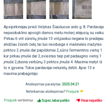
Apsipirkinėjau prieš Velykas Šiauliuose aido g. 8. Pardavėja
nepasikuklino apvogti dienos metu moterį atėjusią su vaiku.
Pirkau 6 vnt sūrelių įmušė 13 vnt,paskui negana to pradėjau
atidžiau žiūrėti čekį tai tuo nesibaigė ir mašinėlės mažytės
pirktos 2 įmušė dar papildomai 2,sūris fermentinis vietoj 1
kur pirkau įmušė dar 2,sviestas taip pat padaugino vietoj 1
įmušė 2,duona verbūnų 3 pirktos įmušė 4. Maxima matyt iš
to ir gyvena. Tokie pardavėjai neturėtų dirbti. Apie 13 e
maxima prabagotėjo.
Atsiliepimas parašytas:
2025.04.21
Netinkamas atsiliepimas?
Prisijunk
Prisijunk
vertinimui:
Super, labai patiko
Visai nepatiko