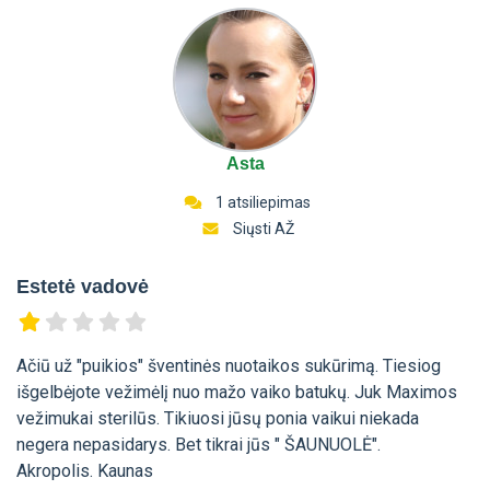
Asta
1 atsiliepimas
Siųsti AŽ
Estetė vadovė
Ačiū už "puikios" šventinės nuotaikos sukūrimą. Tiesiog
išgelbėjote vežimėlį nuo mažo vaiko batukų. Juk Maximos
vežimukai sterilūs. Tikiuosi jūsų ponia vaikui niekada
negera nepasidarys. Bet tikrai jūs " ŠAUNUOLĖ".
Akropolis. Kaunas