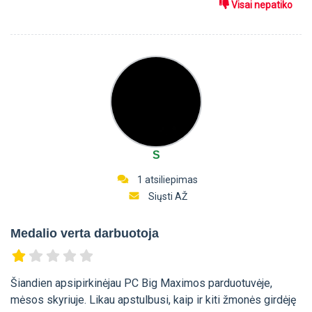
Visai nepatiko
S
1 atsiliepimas
Siųsti AŽ
Medalio verta darbuotoja
Šiandien apsipirkinėjau PC Big Maximos parduotuvėje,
mėsos skyriuje. Likau apstulbusi, kaip ir kiti žmonės girdėję