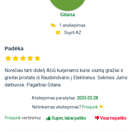
Gitana
1 atsiliepimas
Siųsti AŽ
Padėka
Norėčiau tarti didelį Ačiū kurjeriams kurie siuntą gražiai ir
greitai pristatė iš Raudondvario į Elektrėnus. Sekmės Jums
darbuose. Pagarbiai Gitana
Atsiliepimas parašytas:
2025.02.28
Netinkamas atsiliepimas?
Prisijunk
Prisijunk
vertinimui:
Super, labai patiko
Visai nepatiko