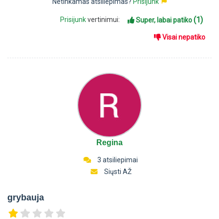
Netinkamas atsiliepimas?
Prisijunk
(1)
Prisijunk
vertinimui:
Super, labai patiko
Visai nepatiko
Regina
3 atsiliepimai
Siųsti AŽ
grybauja