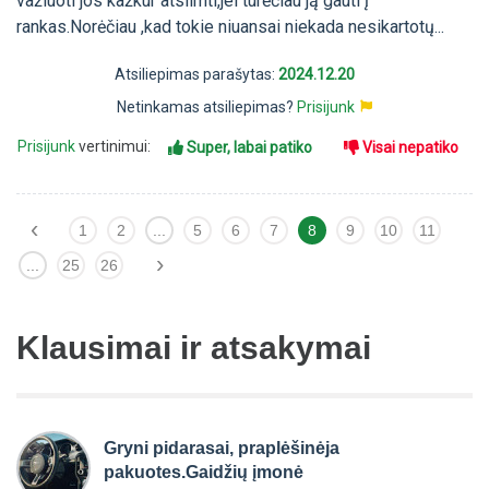
važiuoti jos kažkur atsiimti,jei turėčiau ją gauti į
rankas.Norėčiau ,kad tokie niuansai niekada nesikartotų...
Atsiliepimas parašytas:
2024.12.20
Netinkamas atsiliepimas?
Prisijunk
Prisijunk
vertinimui:
Super, labai patiko
Visai nepatiko
‹
1
2
...
5
6
7
8
9
10
11
›
...
25
26
Klausimai ir atsakymai
Gryni pidarasai, praplėšinėja
pakuotes.Gaidžių įmonė