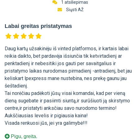
1 atsiliepimas
Siųsti AŽ
Labai greitas pristatymas
Daug kartų užsakinėju iš vinted platformos, ir kartais labai
reikia daikto, bet pardavėja išsiunčia tik ketvirtadienį ar
penktadienį ir nebesitiki jos gauti per savaitgalius ir
pristatymo laikas nurodomas pirmadienį -antradienį, bet jau
keliskart lpexpress mane nustebina, nes prekę gaunu jau
šeštadienį.
Tai norėčiau padėkoti jūsų visai komandai, kad per vieną
dieną sugebate ir pasiimti siuntą,ir surūšiuoti ją skirstymo
centre,ir pristatyti anksčiau savo nurodomo termino!
Aukščiausias levelis ir pigiausia kaina!
Visada renkuosi jūs, jei yra galimybė!!!
Pigu, greita.