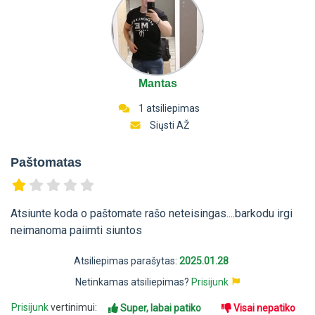
Mantas
1 atsiliepimas
Siųsti AŽ
Paštomatas
Atsiunte koda o paštomate rašo neteisingas....barkodu irgi
neimanoma paiimti siuntos
Atsiliepimas parašytas:
2025.01.28
Netinkamas atsiliepimas?
Prisijunk
Prisijunk
vertinimui:
Super, labai patiko
Visai nepatiko