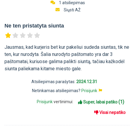
1 atsiliepimas
Siųsti AŽ
Ne ten pristatyta siunta
Jausmas, kad kurjeris bet kur pakeliui sudeda siuntas, tik ne
ten, kur nurodyta. Šalia nurodyto paštomato yra dar 3
paštomatai, kuriuose galima palikti siuntą, tačiau kažkodėl
siunta paliekama kitame miesto gale.
Atsiliepimas parašytas:
2024.12.31
Netinkamas atsiliepimas?
Prisijunk
(1)
Prisijunk
vertinimui:
Super, labai patiko
Visai nepatiko