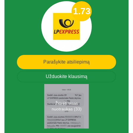
1.73
Parašykite atsiliepimą
Užduokite klausimą
Žiūrėti visas
nuotraukas (33)