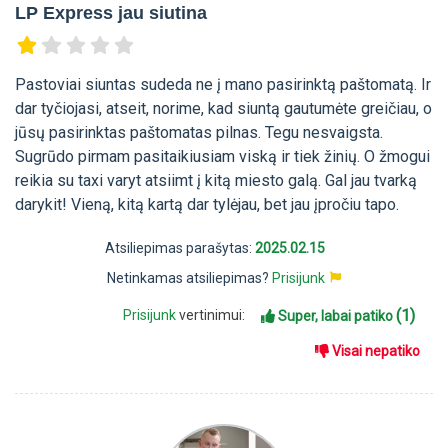
LP Express jau siutina
Pastoviai siuntas sudeda ne į mano pasirinktą paštomatą. Ir
dar tyčiojasi, atseit, norime, kad siuntą gautumėte greičiau, o
jūsų pasirinktas paštomatas pilnas. Tegu nesvaigsta.
Sugrūdo pirmam pasitaikiusiam viską ir tiek žinių. O žmogui
reikia su taxi varyt atsiimt į kitą miesto galą. Gal jau tvarką
darykit! Vieną, kitą kartą dar tylėjau, bet jau įpročiu tapo.
Atsiliepimas parašytas:
2025.02.15
Netinkamas atsiliepimas?
Prisijunk
(1)
Prisijunk
vertinimui:
Super, labai patiko
Visai nepatiko