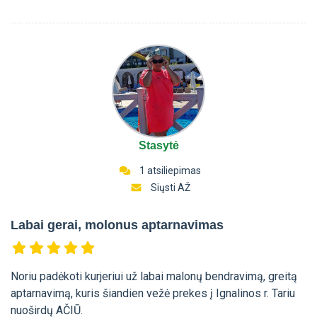
Stasytė
1 atsiliepimas
Siųsti AŽ
Labai gerai, molonus aptarnavimas
Noriu padėkoti kurjeriui už labai malonų bendravimą, greitą
aptarnavimą, kuris šiandien vežė prekes į Ignalinos r. Tariu
nuoširdų AČIŪ.