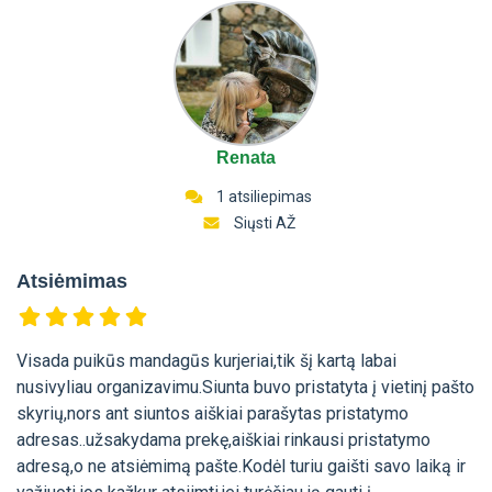
Renata
1 atsiliepimas
Siųsti AŽ
Atsiėmimas
Visada puikūs mandagūs kurjeriai,tik šį kartą labai
nusivyliau organizavimu.Siunta buvo pristatyta į vietinį pašto
skyrių,nors ant siuntos aiškiai parašytas pristatymo
adresas..užsakydama prekę,aiškiai rinkausi pristatymo
adresą,o ne atsiėmimą pašte.Kodėl turiu gaišti savo laiką ir