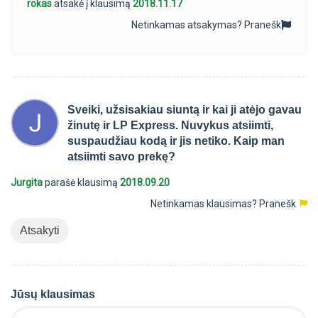
rokas
atsakė į klausimą
2018.11.17
Netinkamas atsakymas?
Pranešk
Sveiki, užsisakiau siuntą ir kai ji atėjo gavau
žinutę ir LP Express. Nuvykus atsiimti,
suspaudžiau kodą ir jis netiko. Kaip man
atsiimti savo prekę?
Jurgita
parašė klausimą
2018.09.20
Netinkamas klausimas?
Pranešk
Atsakyti
Jūsų klausimas