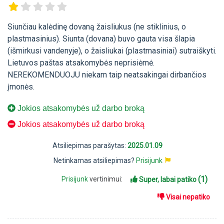
Siunčiau kalėdinę dovaną žaisliukus (ne stiklinius, o
plastmasinius). Siunta (dovana) buvo gauta visa šlapia
(išmirkusi vandenyje), o žaisliukai (plastmasiniai) sutraiškyti.
Lietuvos paštas atsakomybės neprisiėmė.
NEREKOMENDUOJU niekam taip neatsakingai dirbančios
įmonės.
Jokios atsakomybės už darbo broką
Jokios atsakomybės už darbo broką
Atsiliepimas parašytas:
2025.01.09
Netinkamas atsiliepimas?
Prisijunk
(1)
Prisijunk
vertinimui:
Super, labai patiko
Visai nepatiko