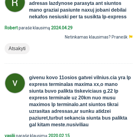
adresas lazdynose parasyta ant siuntos
mano graziai pasiunte naxuj jobani debilai
nekafos nesiuski per ta susikta lp-express
Robert
parašė klausimą
2024.04.29
Netinkamas klausimas?
Pranešk
Atsakyti
givenu kovo 11osios gatvei vilnius.cia yra lp
express terminalas maxima xx,o mano
siunta buvo palikta tiskeviciaus g.22 lp
express terminale uz 20km nuo musu
maximos lp terminalo.ant siuntos tikrai
uzrasitas adressas,ar sunku atidzei
paziuret,turbut sekancia siunta bus palikta
gal kitam meste.nusiviliau
vasilij
parašė klausimą
2020.02.15