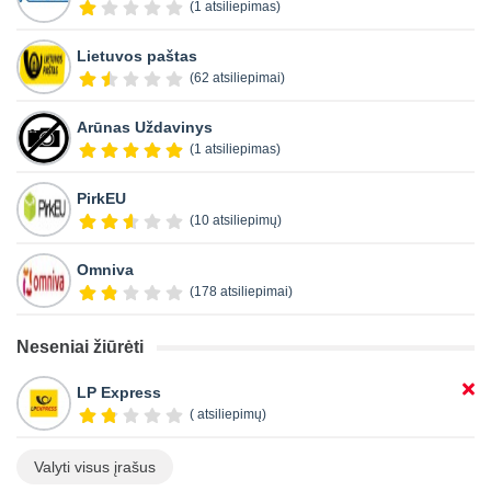
(1 atsiliepimas)
Lietuvos paštas
(62 atsiliepimai)
Arūnas Uždavinys
(1 atsiliepimas)
PirkEU
(10 atsiliepimų)
Omniva
(178 atsiliepimai)
Neseniai žiūrėti
LP Express
( atsiliepimų)
Valyti visus įrašus