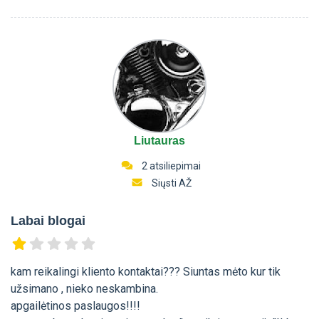
Liutauras
2 atsiliepimai
Siųsti AŽ
Labai blogai
kam reikalingi kliento kontaktai??? Siuntas mėto kur tik
užsimano , nieko neskambina.
apgailėtinos paslaugos!!!!