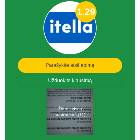
1.29
Parašykite atsiliepimą
Užduokite klausimą
Žiūrėti visas
nuotraukas (11)