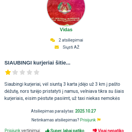
Vidas
2 atsiliepimai
Siųsti AŽ
SIAUBINGI kurjeriai šitie...
Siaubingi kurjeriai, vėl siuntą 3 karta įdėjo už 3 km į pašto
dėžutę, nors turėjo pristatyti į namus, velniava tikra su šiais
kurjeriais, eisim pėstute pasiimt, už taxi niekas nemokės
Atsiliepimas parašytas:
2025.10.27
Netinkamas atsiliepimas?
Prisijunk
Prisijunk
vertinimui:
Super, labai patiko
Visai nepatiko