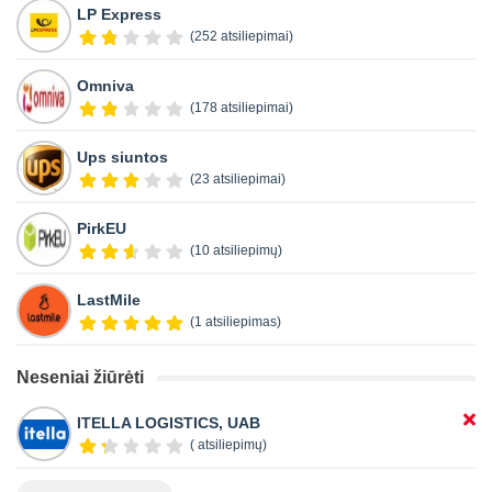
LP Express
(252 atsiliepimai)
Omniva
(178 atsiliepimai)
Ups siuntos
(23 atsiliepimai)
PirkEU
(10 atsiliepimų)
LastMile
(1 atsiliepimas)
Neseniai žiūrėti
ITELLA LOGISTICS, UAB
( atsiliepimų)