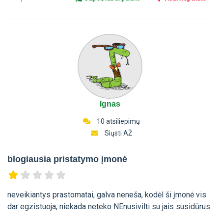
Ignas
10 atsiliepimų
Siųsti AŽ
blogiausia pristatymo įmonė
neveikiantys prastomatai, galva neneša, kodėl ši įmonė vis
dar egzistuoja, niekada neteko NEnusivilti su jais susidūrus