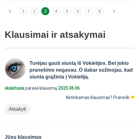
‹
›
1
2
3
4
5
6
7
8
Klausimai ir atsakymai
Turėjau gauti siuntą iš Vokietijos. Bet jokio
pranešimo negavau. O dabar sužinojau, kad
siunta grąžinta į Vokietiją.
skaistusia
parašė klausimą
2025.06.06
Netinkamas klausimas?
Pranešk
Atsakyti
Jūsų klausimas