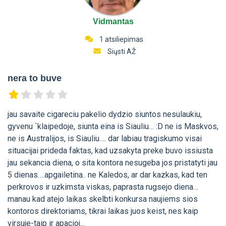
Vidmantas
1 atsiliepimas
Siųsti AŽ
nera to buve
jau savaite cigareciu pakelio dydzio siuntos nesulaukiu,
gyvenu `klaipedoje, siunta eina is Siauliu… :D ne is Maskvos,
ne is Australijos, is Siauliu…. dar labiau tragiskumo visai
situacijai prideda faktas, kad uzsakyta preke buvo issiusta
jau sekancia diena, o sita kontora nesugeba jos pristatyti jau
5 dienas….apgailetina.. ne Kaledos, ar dar kazkas, kad ten
perkrovos ir uzkimsta viskas, paprasta rugsejo diena…
manau kad atejo laikas skelbti konkursa naujiems sios
kontoros direktoriams, tikrai laikas juos keist, nes kaip
virsuje-taip ir apacioj...