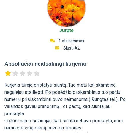
Jurate
1 atsiliepimas
Siųsti AŽ
Absoliučiai neatsakingi kurjeriai
Kurjeris turėjo pristatyti siuntą. Tuo metu kai skambino,
negalėjau atsiliepti. Po posėdžio paskambinus tuo pačiu
numeriu prisiskambinti buvo neįmanoma (išjungtas tel.). Po
valandos gavau pranešimą į el. paštą, kad siunta jau
pristatyta.
Grįžusi namo sužinojau, kad siunta nebuvo pristatyta, nors
namuose visą dieną buvo du žmonės.