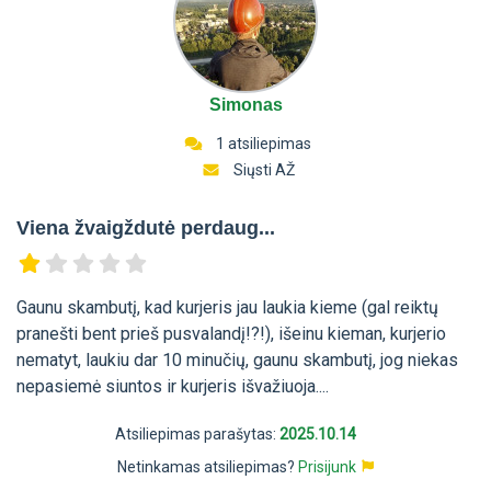
Simonas
1 atsiliepimas
Siųsti AŽ
Viena žvaigždutė perdaug...
Gaunu skambutį, kad kurjeris jau laukia kieme (gal reiktų
pranešti bent prieš pusvalandį!?!), išeinu kieman, kurjerio
nematyt, laukiu dar 10 minučių, gaunu skambutį, jog niekas
nepasiemė siuntos ir kurjeris išvažiuoja....
Atsiliepimas parašytas:
2025.10.14
Netinkamas atsiliepimas?
Prisijunk