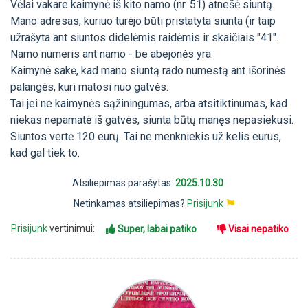
Vėlai vakare kaimynė iš kito namo (nr. 51) atnešė siuntą.
Mano adresas, kuriuo turėjo būti pristatyta siunta (ir taip
užrašyta ant siuntos didelėmis raidėmis ir skaičiais "41".
Namo numeris ant namo - be abejonės yra.
Kaimynė sakė, kad mano siuntą rado numestą ant išorinės
palangės, kuri matosi nuo gatvės.
Tai jei ne kaimynės sąžiningumas, arba atsitiktinumas, kad
niekas nepamatė iš gatvės, siunta būtų manęs nepasiekusi.
Siuntos vertė 120 eurų. Tai ne menkniekis už kelis eurus,
kad gal tiek to.
Atsiliepimas parašytas:
2025.10.30
Netinkamas atsiliepimas?
Prisijunk
Prisijunk
vertinimui:
Super, labai patiko
Visai nepatiko