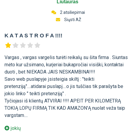
Liutauras
2 atsiliepimai
Siųsti AŽ
K A T A S T R O F A !!!!
Vargas , vargas vargelis turėti reikalų su šita firma . Siuntas
mėto kur užsimano, kurjeriai bukapročiai visiški, kontaktai
duoti , bet NIEKADA JAIS NESKAMBINA!!!!
Savo web puslapyje įsisteigia skiltį : "teikti
pretenziją"....atidarai puslapį....o jis tuščias tik parašyta be
jokio linko " teikti pretenziją" .
Tyčiojasi iš klientų ATVIRAI !!!! APEIT PER KILOMETRĄ
TOKIĄ LOPŲ FIRMĄ TIK KAD AMAZON'Ą nuolat veža taip
vargstam....
jokių