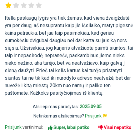
Itella paslaugų lygis yra tiek žemas, kad viena žvaigždutė
yra per daug, aš nesuprantu kaip jie išsilaiko, matyt pigesnė
kaina patraukia, bet jau taip pasimokiau, kad geriau
sumokėsiu dvigubai daugiau nei dar karta su jais ką nors
siųsiu. Užsisakiau, jog kurjeris atvažiuotu paimti siuntos, tai
taip ir nepasirodė, nepranešė, paskambinus jiems nieks
nieko nežino, aha turėjo, bet va neatvažiavo, kaip galvą į
sieną daužyti. Prieš tai kelis kartus kai turėjo pristatyti
siuntas tai ne tik kad iki nurodyto adreso neatvežė, bet dar
nuvežė i kitą miestą 20km nuo namų ir paliko ten
paštomate. Kažkoks pasityčiojimas iš klientų.
Atsiliepimas parašytas:
2025.09.05
Netinkamas atsiliepimas?
Prisijunk
Prisijunk
vertinimui:
Super, labai patiko
Visai nepatiko