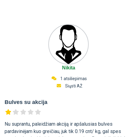
Nikita
1 atsiliepimas
Siųsti AŽ
Bulves su akcija
Nu suprantu, paleidžiam akciją ir apšalusias bulves
pardavinėjam kuo greičiau, juk tik 0.19 cnt/ kg, gal spes