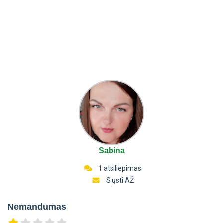
Sabina
1 atsiliepimas
Siųsti AŽ
Nemandumas