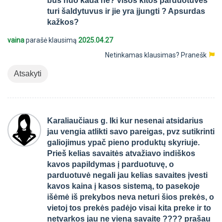
bus nuo kada ne? visos kitos parduotuvės
turi šaldytuvus ir jie yra įjungti ? Apsurdas
kažkos?
vaina
parašė klausimą
2025.04.27
Netinkamas klausimas?
Pranešk
Atsakyti
Karaliaučiaus g. Iki kur nesenai atsidarius
jau vengia atlikti savo pareigas, pvz sutikrinti
galiojimus ypač pieno produktų skyriuje.
Prieš kelias savaitės atvažiavo indiškos
kavos papildymas į parduotuvę, o
parduotuvė negali jau kelias savaites įvesti
kavos kaina į kasos sistemą, to pasekoje
išėmė iš prekybos neva neturi šios prekės, o
vietoj tos prekės padėjo visai kita preke ir to
netvarkos jau ne vieną savaitę ???? prašau