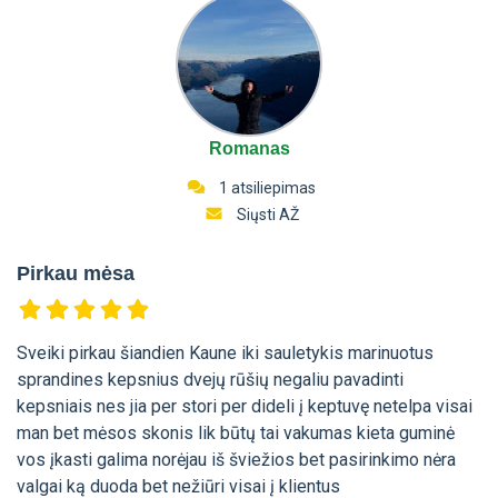
Romanas
1 atsiliepimas
Siųsti AŽ
Pirkau mėsa
Sveiki pirkau šiandien Kaune iki sauletykis marinuotus
sprandines kepsnius dvejų rūšių negaliu pavadinti
kepsniais nes jia per stori per dideli į keptuvę netelpa visai
man bet mėsos skonis lik būtų tai vakumas kieta guminė
vos įkasti galima norėjau iš šviežios bet pasirinkimo nėra
valgai ką duoda bet nežiūri visai į klientus