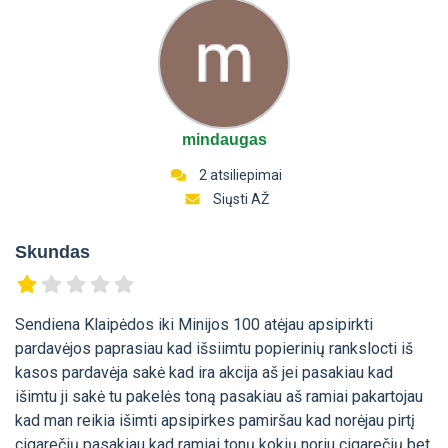
mindaugas
2 atsiliepimai
Siųsti AŽ
Skundas
Sendiena Klaipėdos iki Minijos 100 atėjau apsipirkti
pardavėjos paprasiau kad išsiimtu popierinių rankslocti iš
kasos pardavėja sakė kad ira akcija aš jei pasakiau kad
išimtu ji sakė tu pakelės toną pasakiau aš ramiai pakartojau
kad man reikia išimti apsipirkes pamiršau kad norėjau pirtį
cigarečių pasakiau kad ramiai tonų kokių noriu cigarečių bet