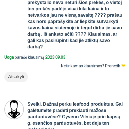
prekystalio neva neturi šios prekės, o vietoj
tos prekės padėjo visai kita kaina ir to
netvarkos jau ne vieną savaitę ???? prašau
kas nors paprašykite ar liepkite sutvarkyti
kavos kaina sistemoje ir tegul dirba jie savo
darbą . Iš anksto ačiū ???? Klausimas, ar
gali kas pasirūpinti kad jie atliktų savo
darbą?
Uoga
parašė klausimą
2023.09.03
Netinkamas klausimas?
Pranešk
Atsakyti
Sveiki, Dažnai perku leafood produktus. Gal
galėtumėte pradėti prekiauti mažose
parduotuvėse? Gyvenu Vilniuje prie kapsų
g. esančios parduotuvės, bet deja ten