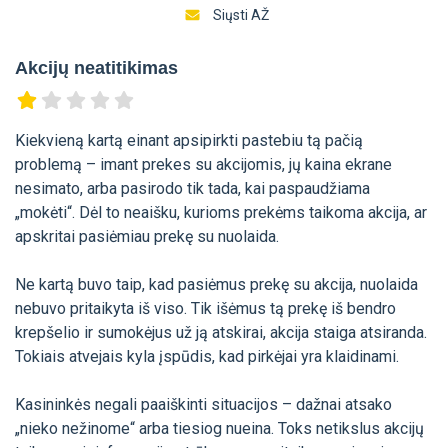
Siųsti AŽ
Akcijų neatitikimas
Kiekvieną kartą einant apsipirkti pastebiu tą pačią
problemą – imant prekes su akcijomis, jų kaina ekrane
nesimato, arba pasirodo tik tada, kai paspaudžiama
„mokėti“. Dėl to neaišku, kurioms prekėms taikoma akcija, ar
apskritai pasiėmiau prekę su nuolaida.
Ne kartą buvo taip, kad pasiėmus prekę su akcija, nuolaida
nebuvo pritaikyta iš viso. Tik išėmus tą prekę iš bendro
krepšelio ir sumokėjus už ją atskirai, akcija staiga atsiranda.
Tokiais atvejais kyla įspūdis, kad pirkėjai yra klaidinami.
Kasininkės negali paaiškinti situacijos – dažnai atsako
„nieko nežinome“ arba tiesiog nueina. Toks netikslus akcijų