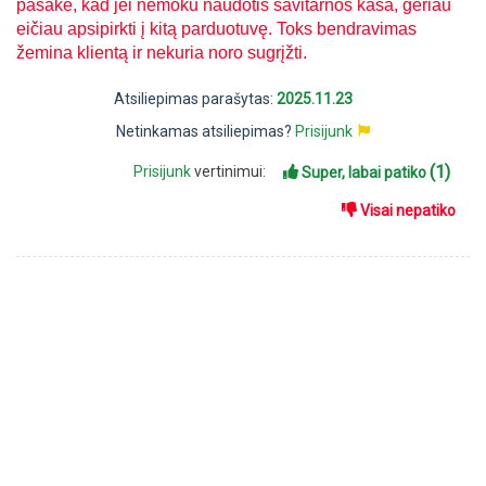
pasakė, kad jei nemoku naudotis savitarnos kasa, geriau
eičiau apsipirkti į kitą parduotuvę. Toks bendravimas
žemina klientą ir nekuria noro sugrįžti.
Atsiliepimas parašytas:
2025.11.23
Netinkamas atsiliepimas?
Prisijunk
(1)
Prisijunk
vertinimui:
Super, labai patiko
Visai nepatiko