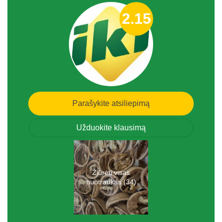
2.15
Parašykite atsiliepimą
Užduokite klausimą
Žiūrėti visas
nuotraukas (34)