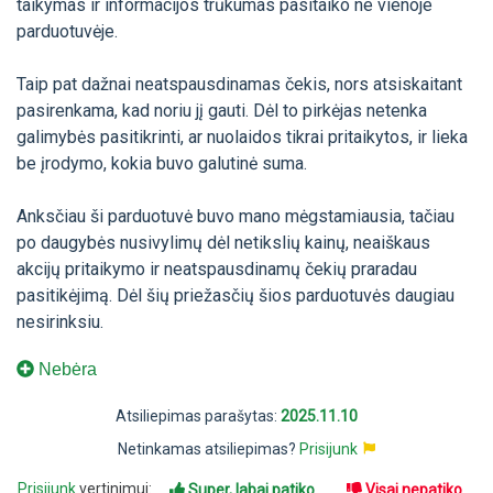
taikymas ir informacijos trūkumas pasitaiko ne vienoje
parduotuvėje.
Taip pat dažnai neatspausdinamas čekis, nors atsiskaitant
pasirenkama, kad noriu jį gauti. Dėl to pirkėjas netenka
galimybės pasitikrinti, ar nuolaidos tikrai pritaikytos, ir lieka
be įrodymo, kokia buvo galutinė suma.
Anksčiau ši parduotuvė buvo mano mėgstamiausia, tačiau
po daugybės nusivylimų dėl netikslių kainų, neaiškaus
akcijų pritaikymo ir neatspausdinamų čekių praradau
pasitikėjimą. Dėl šių priežasčių šios parduotuvės daugiau
nesirinksiu.
Nebėra
Atsiliepimas parašytas:
2025.11.10
Netinkamas atsiliepimas?
Prisijunk
Prisijunk
vertinimui:
Super, labai patiko
Visai nepatiko