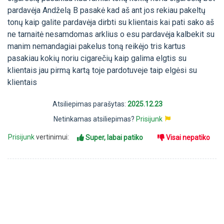
pardavėja Andželą B pasakė kad aš ant jos rekiau pakeltų
tonų kaip galite pardavėja dirbti su klientais kai pati sako aš
ne tarnaitė nesamdomas arklius o esu pardavėja kalbekit su
manim nemandagiai pakelus toną reikėjo tris kartus
pasakiau kokių noriu cigarečių kaip galima elgtis su
klientais jau pirmą kartą toje pardotuveje taip elgėsi su
klientais
Atsiliepimas parašytas:
2025.12.23
Netinkamas atsiliepimas?
Prisijunk
Prisijunk
vertinimui:
Super, labai patiko
Visai nepatiko