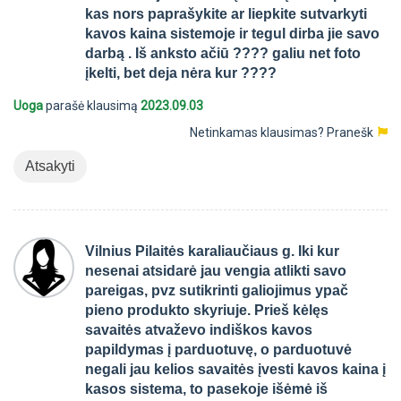
kas nors paprašykite ar liepkite sutvarkyti
kavos kaina sistemoje ir tegul dirba jie savo
darbą . Iš anksto ačiū ???? galiu net foto
įkelti, bet deja nėra kur ????
Uoga
parašė klausimą
2023.09.03
Netinkamas klausimas?
Pranešk
Atsakyti
Vilnius Pilaitės karaliaučiaus g. Iki kur
nesenai atsidarė jau vengia atlikti savo
pareigas, pvz sutikrinti galiojimus ypač
pieno produkto skyriuje. Prieš kėlęs
savaitės atvaževo indiškos kavos
papildymas į parduotuvę, o parduotuvė
negali jau kelios savaitės įvesti kavos kaina į
kasos sistema, to pasekoje išėmė iš