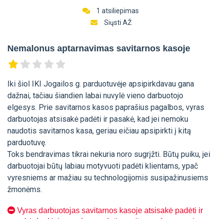
1 atsiliepimas
Siųsti AŽ
Nemalonus aptarnavimas savitarnos kasoje
Iki šiol IKI Jogailos g. parduotuvėje apsipirkdavau gana
dažnai, tačiau šiandien labai nuvylė vieno darbuotojo
elgesys. Prie savitarnos kasos paprašius pagalbos, vyras
darbuotojas atsisakė padėti ir pasakė, kad jei nemoku
naudotis savitarnos kasa, geriau eičiau apsipirkti į kitą
parduotuvę.
Toks bendravimas tikrai nekuria noro sugrįžti. Būtų puiku, jei
darbuotojai būtų labiau motyvuoti padėti klientams, ypač
vyresniems ar mažiau su technologijomis susipažinusiems
žmonėms.
Vyras darbuotojas savitarnos kasoje atsisakė padėti ir