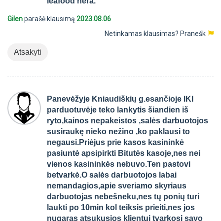
leafood nėra.
Gilen
parašė klausimą
2023.08.06
Netinkamas klausimas?
Pranešk
Atsakyti
Panevėžyje Kniaudiškių g.esančioje IKI
parduotuvėje teko lankytis šiandien iš
ryto,kainos nepakeistos ,salės darbuotojos
susiraukę nieko nežino ,ko paklausi to
negausi.Priėjus prie kasos kasininkė
pasiuntė apsipirkti Bitutės kasoje,nes nei
vienos kasininkės nebuvo.Ten pastovi
betvarkė.O salės darbuotojos labai
nemandagios,apie sveriamo skyriaus
darbuotojas nebešneku,nes tų ponių turi
laukti po 10min kol teiksis prieiti,nes jos
nugaras atsukusios klientui tvarkosi savo