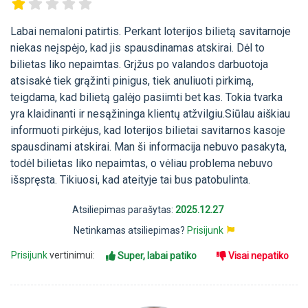
Labai nemaloni patirtis. Perkant loterijos bilietą savitarnoje
niekas neįspėjo, kad jis spausdinamas atskirai. Dėl to
bilietas liko nepaimtas. Grįžus po valandos darbuotoja
atsisakė tiek grąžinti pinigus, tiek anuliuoti pirkimą,
teigdama, kad bilietą galėjo pasiimti bet kas. Tokia tvarka
yra klaidinanti ir nesąžininga klientų atžvilgiu.Siūlau aiškiau
informuoti pirkėjus, kad loterijos bilietai savitarnos kasoje
spausdinami atskirai. Man ši informacija nebuvo pasakyta,
todėl bilietas liko nepaimtas, o vėliau problema nebuvo
išspręsta. Tikiuosi, kad ateityje tai bus patobulinta.
Atsiliepimas parašytas:
2025.12.27
Netinkamas atsiliepimas?
Prisijunk
Prisijunk
vertinimui:
Super, labai patiko
Visai nepatiko