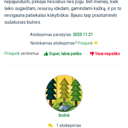
nepajuoduoti, pirkejai nesiskus nes pigu. Bet mielieji, kiek
laiko sugaištam, resursų idedam, gamindami kažką, ir po to
nesigauna patiekalas kokybiškai. Bjauru taip prastuminėti
sušalusias bulves.
Atsiliepimas parašytas:
2025.11.21
Netinkamas atsiliepimas?
Prisijunk
Prisijunk
vertinimui:
Super, labai patiko
Visai nepatiko
Indrė
1 atsiliepimas