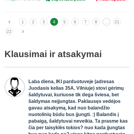
‹
1
2
3
4
5
6
7
8
...
21
›
22
Klausimai ir atsakymai
Laba diena, IKI parduotuveje (adresas
Juodasis kelias 35A, Vilniuje) stovi gėrimų
šaldytuvai, kuriuose tik dega šviesa, bet
šaldymas neįjungtas. Paklausęs vedėjos
gavau atsakymą, kad nuo balandžio
nuotolinių būdu bus įjungti. :) Balandis į
pabaigą, šaldytuvai neveikia. Ta prasme kas
čia per taisyklės tokios? nuo kada įjungtas