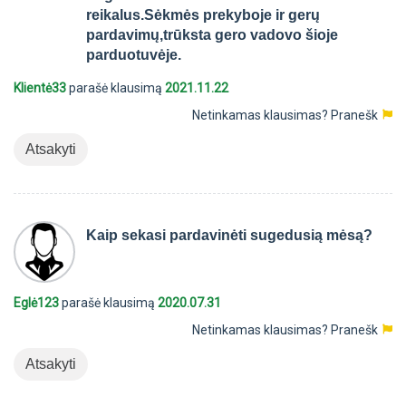
reikalus.Sėkmės prekyboje ir gerų
pardavimų,trūksta gero vadovo šioje
parduotuvėje.
Klientė33
parašė klausimą
2021.11.22
Netinkamas klausimas?
Pranešk
Atsakyti
Kaip sekasi pardavinėti sugedusią mėsą?
Eglė123
parašė klausimą
2020.07.31
Netinkamas klausimas?
Pranešk
Atsakyti