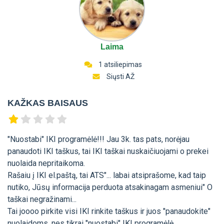
Laima
1 atsiliepimas
Siųsti AŽ
KAŽKAS BAISAUS
"Nuostabi" IKI programėlė!!! Jau 3k. tas pats, norėjau
panaudoti IKI taškus, tai IKI taškai nuskaičiuojami o prekei
nuolaida nepritaikoma.
Rašaiu į IKI el.paštą, tai ATS"... labai atsiprašome, kad taip
nutiko, Jūsų informacija perduota atsakinagam asmeniui" O
taškai negražinami...
Tai joooo pirkite visi IKI rinkite taškus ir juos "panaudokite"
nuolaidoms, nes tikrai "nuostabi" IKI programėlė.