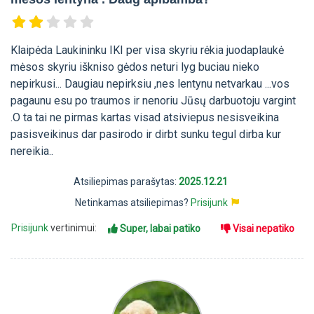
Klaipėda Laukininku IKI per visa skyriu rėkia juodaplaukė
mėsos skyriu iškniso gėdos neturi lyg buciau nieko
nepirkusi... Daugiau nepirksiu ,nes lentynu netvarkau ...vos
pagaunu esu po traumos ir nenoriu Jūsų darbuotoju vargint
.O ta tai ne pirmas kartas visad atsiviepus nesisveikina
pasisveikinus dar pasirodo ir dirbt sunku tegul dirba kur
nereikia..
Atsiliepimas parašytas:
2025.12.21
Netinkamas atsiliepimas?
Prisijunk
Prisijunk
vertinimui:
Super, labai patiko
Visai nepatiko