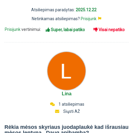
Atsiliepimas parašytas:
2025.12.22
Netinkamas atsiliepimas?
Prisijunk
Prisijunk
vertinimui:
Super, labai patiko
Visai nepatiko
Lina
1 atsiliepimas
Siųsti AŽ
Rėkia mėsos skyriaus juodaplaukė kad išrausiau
mėsos lentyna . Daug apibamba?