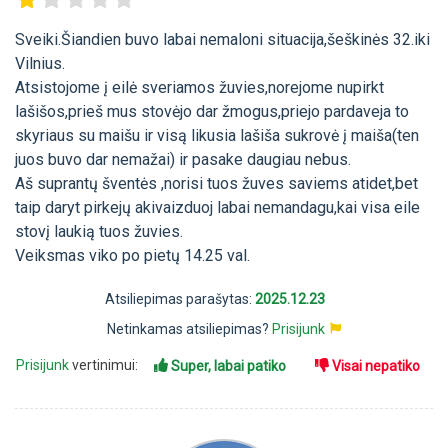
Sveiki.Šiandien buvo labai nemaloni situacija,šeškinės 32.iki
Vilnius.
Atsistojome į eilė sveriamos žuvies,norejome nupirkt
lašišos,prieš mus stovėjo dar žmogus,priejo pardaveja to
skyriaus su maišu ir visą likusia lašiša sukrovė į maiša(ten
juos buvo dar nemažai) ir pasake daugiau nebus.
Aš suprantų šventės ,norisi tuos žuves saviems atidet,bet
taip daryt pirkejų akivaizduoj labai nemandagu,kai visa eile
stovį laukią tuos žuvies.
Veiksmas viko po pietų 14.25 val.
Atsiliepimas parašytas:
2025.12.23
Netinkamas atsiliepimas?
Prisijunk
Prisijunk
vertinimui:
Super, labai patiko
Visai nepatiko