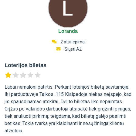
Loranda
2 atsiliepimai
Siųsti AŽ
Loterijos biletas
Labai nemaloni patirtis. Perkant loterijos bilietą savitarnoje.
Iki parduotuveje Taikos ,115 Klaipedoje niekas neįspėjo, kad
jis spausdinamas atskirai. Dėl to bilietas liko nepaimtas.
Grįžus po valandos darbuotoja atsisakė tiek grąžinti pinigus,
tiek anuliuoti pirkimą, teigdama, kad bilietą galėjo pasiimti
bet kas. Tokia tvarka yra klaidinanti ir nesąžininga klientų
atžvilgiu.