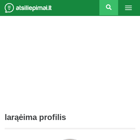
Togg
navig
larąėima profilis