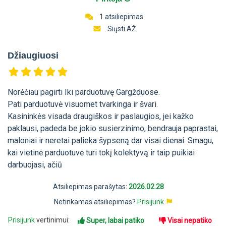
1 atsiliepimas
Siųsti AŽ
Džiaugiuosi
Norėčiau pagirti Iki parduotuvę Gargžduose.
Pati parduotuvė visuomet tvarkinga ir švari.
Kasininkės visada draugiškos ir paslaugios, jei kažko
paklausi, padeda be jokio susierzinimo, bendrauja paprastai,
maloniai ir neretai palieka šypseną dar visai dienai. Smagu,
kai vietinė parduotuvė turi tokį kolektyvą ir taip puikiai
darbuojasi, ačiū
Atsiliepimas parašytas:
2026.02.28
Netinkamas atsiliepimas?
Prisijunk
Prisijunk
vertinimui:
Super, labai patiko
Visai nepatiko