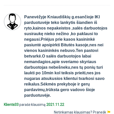
Panevėžyje Kniaudiškių g.esančioje IKI
parduotuvėje teko lankytis šiandien iš
ryto,kainos nepakeistos ,salės darbuotojos
susiraukę nieko nežino ,ko paklausi to
negausi.Priėjus prie kasos kasininkė
pasiuntė apsipirkti Bitutės kasoje,nes nei
vienos kasininkės nebuvo.Ten pastovi
betvarkė.O salės darbuotojos labai
nemandagios,apie sveriamo skyriaus
darbuotojas nebešneku,nes tų ponių turi
laukti po 10min kol teiksis prieiti,nes jos
nugaras atsukusios klientui tvarkosi savo
reikalus.Sėkmės prekyboje ir gerų
pardavimų,trūksta gero vadovo šioje
parduotuvėje.
Klientė33
parašė klausimą
2021.11.22
Netinkamas klausimas?
Pranešk