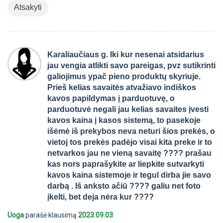
Atsakyti
Karaliaučiaus g. Iki kur nesenai atsidarius
jau vengia atlikti savo pareigas, pvz sutikrinti
galiojimus ypač pieno produktų skyriuje.
Prieš kelias savaitės atvažiavo indiškos
kavos papildymas į parduotuvę, o
parduotuvė negali jau kelias savaites įvesti
kavos kaina į kasos sistemą, to pasekoje
išėmė iš prekybos neva neturi šios prekės, o
vietoj tos prekės padėjo visai kita preke ir to
netvarkos jau ne vieną savaitę ???? prašau
kas nors paprašykite ar liepkite sutvarkyti
kavos kaina sistemoje ir tegul dirba jie savo
darbą . Iš anksto ačiū ???? galiu net foto
įkelti, bet deja nėra kur ????
Uoga
parašė klausimą
2023.09.03