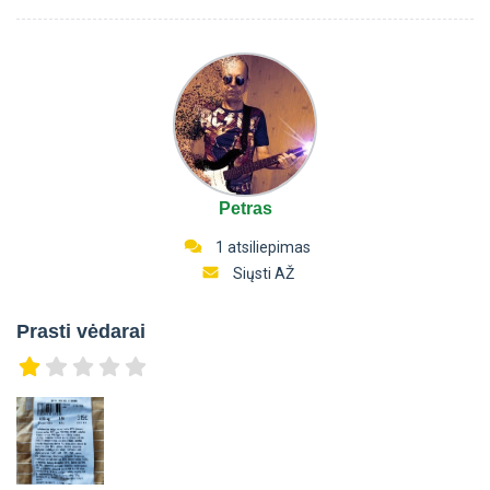
Petras
1 atsiliepimas
Siųsti AŽ
Prasti vėdarai