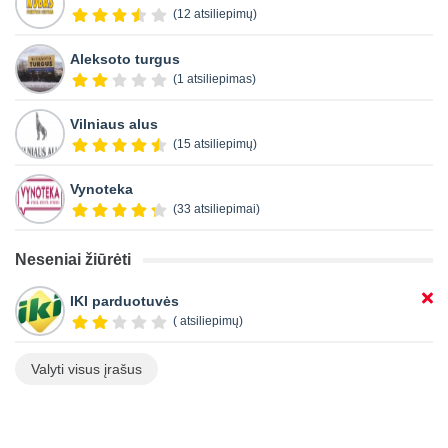
(12 atsiliepimų)
Aleksoto turgus
(1 atsiliepimas)
Vilniaus alus
(15 atsiliepimų)
Vynoteka
(33 atsiliepimai)
Neseniai žiūrėti
IKI parduotuvės
( atsiliepimų)
Valyti visus įrašus