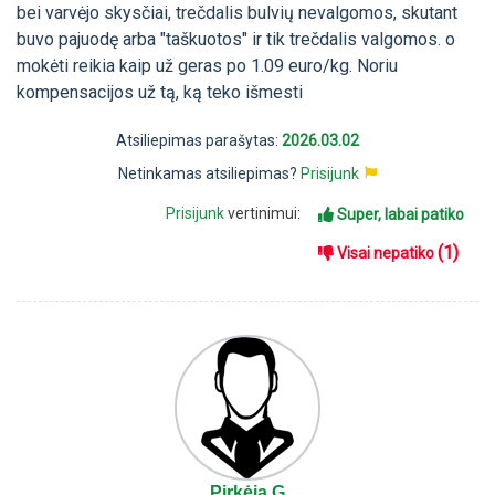
bei varvėjo skysčiai, trečdalis bulvių nevalgomos, skutant
buvo pajuodę arba "taškuotos" ir tik trečdalis valgomos. o
mokėti reikia kaip už geras po 1.09 euro/kg. Noriu
kompensacijos už tą, ką teko išmesti
Atsiliepimas parašytas:
2026.03.02
Netinkamas atsiliepimas?
Prisijunk
Prisijunk
vertinimui:
Super, labai patiko
(1)
Visai nepatiko
Pirkėja G