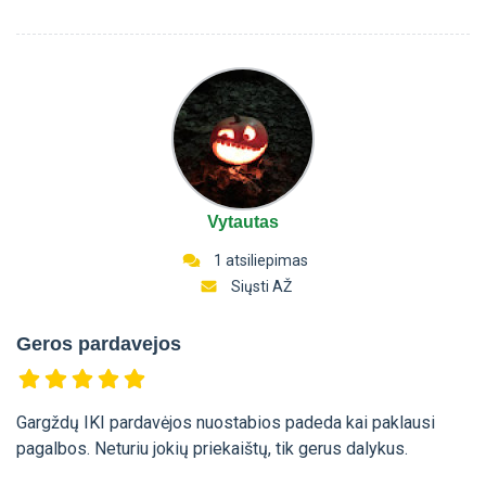
Vytautas
1 atsiliepimas
Siųsti AŽ
Geros pardavejos
Gargždų IKI pardavėjos nuostabios padeda kai paklausi
pagalbos. Neturiu jokių priekaištų, tik gerus dalykus.