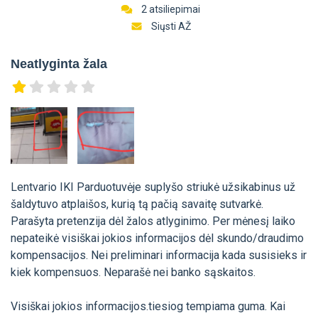
2 atsiliepimai
Siųsti AŽ
Neatlyginta žala
Lentvario IKI Parduotuvėje suplyšo striukė užsikabinus už
šaldytuvo atplaišos, kurią tą pačią savaitę sutvarkė.
Parašyta pretenzija dėl žalos atlyginimo. Per mėnesį laiko
nepateikė visiškai jokios informacijos dėl skundo/draudimo
kompensacijos. Nei preliminari informacija kada susisieks ir
kiek kompensuos. Neparašė nei banko sąskaitos.
Visiškai jokios informacijos.tiesiog tempiama guma. Kai