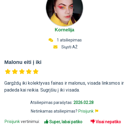
Kornelija
1 atsiliepimas
Siųsti AŽ
Malonu eiti į iki
Gargždų iki kolektyvas fainas ir malonus, visada linksmos ir
padeda kai reikia. Sugrįšiu į iki visada.
Atsiliepimas parašytas:
2026.02.28
Netinkamas atsiliepimas?
Prisijunk
Prisijunk
vertinimui:
Super, labai patiko
Visai nepatiko