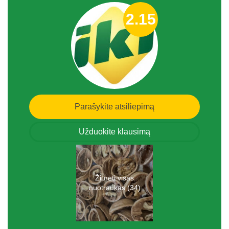
2.15
Parašykite atsiliepimą
Užduokite klausimą
Žiūrėti visas
nuotraukas (34)