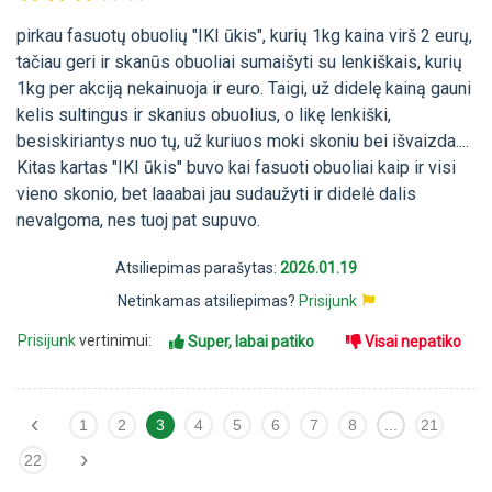
pirkau fasuotų obuolių "IKI ūkis", kurių 1kg kaina virš 2 eurų,
tačiau geri ir skanūs obuoliai sumaišyti su lenkiškais, kurių
1kg per akciją nekainuoja ir euro. Taigi, už didelę kainą gauni
kelis sultingus ir skanius obuolius, o likę lenkiški,
besiskiriantys nuo tų, už kuriuos moki skoniu bei išvaizda....
Kitas kartas "IKI ūkis" buvo kai fasuoti obuoliai kaip ir visi
vieno skonio, bet laaabai jau sudaužyti ir didelė dalis
nevalgoma, nes tuoj pat supuvo.
Atsiliepimas parašytas:
2026.01.19
Netinkamas atsiliepimas?
Prisijunk
Prisijunk
vertinimui:
Super, labai patiko
Visai nepatiko
‹
1
2
3
4
5
6
7
8
...
21
›
22