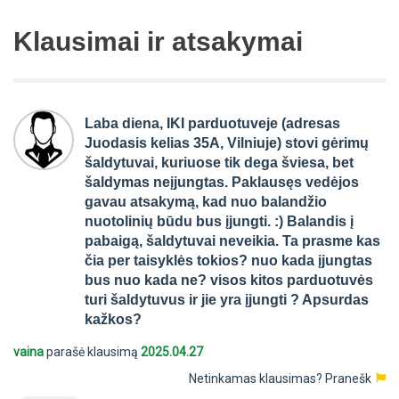
Klausimai ir atsakymai
Laba diena, IKI parduotuveje (adresas
Juodasis kelias 35A, Vilniuje) stovi gėrimų
šaldytuvai, kuriuose tik dega šviesa, bet
šaldymas neįjungtas. Paklausęs vedėjos
gavau atsakymą, kad nuo balandžio
nuotolinių būdu bus įjungti. :) Balandis į
pabaigą, šaldytuvai neveikia. Ta prasme kas
čia per taisyklės tokios? nuo kada įjungtas
bus nuo kada ne? visos kitos parduotuvės
turi šaldytuvus ir jie yra įjungti ? Apsurdas
kažkos?
vaina
parašė klausimą
2025.04.27
Netinkamas klausimas?
Pranešk