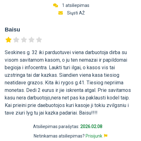
1 atsiliepimas
Siųsti AŽ
Baisu
Seskines g. 32 iki parduotuvei viena darbuotoja dirba su
visom savitarnom kasom, o ju ten nemazai ir papildomai
begioja i infocentra. Laukti turi ilgai, o kasos vis tai
uzstringa tai dar kazkas. Siandien viena kasa tiesiog
neatidave grazos. Kita iki rygos g.41. Tiesiog nepriima
monetas. Dedi 2 eurus ir jie iskrenta atgal. Prie savitarnos
kasu nera darbuotojo,nera net pas ka paklausti kodel taip.
Kai prieini prie daebuotojos kuri kasoje ji tokiu zvilgsniu i
tave ziuri lyg tu jai kazka padariai. Baisu!!!!
Atsiliepimas parašytas:
2026.02.08
Netinkamas atsiliepimas?
Prisijunk