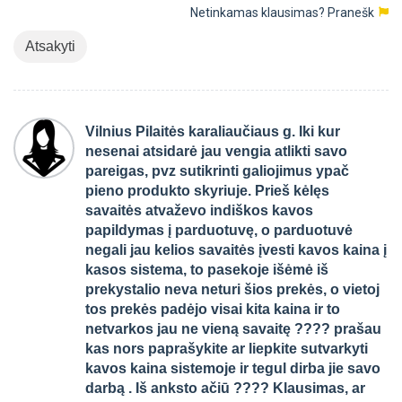
Netinkamas klausimas?
Pranešk
Atsakyti
Vilnius Pilaitės karaliaučiaus g. Iki kur
nesenai atsidarė jau vengia atlikti savo
pareigas, pvz sutikrinti galiojimus ypač
pieno produkto skyriuje. Prieš kėlęs
savaitės atvaževo indiškos kavos
papildymas į parduotuvę, o parduotuvė
negali jau kelios savaitės įvesti kavos kaina į
kasos sistema, to pasekoje išėmė iš
prekystalio neva neturi šios prekės, o vietoj
tos prekės padėjo visai kita kaina ir to
netvarkos jau ne vieną savaitę ???? prašau
kas nors paprašykite ar liepkite sutvarkyti
kavos kaina sistemoje ir tegul dirba jie savo
darbą . Iš anksto ačiū ???? Klausimas, ar