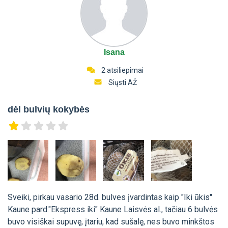
Isana
2 atsiliepimai
Siųsti AŽ
dėl bulvių kokybės
Sveiki, pirkau vasario 28d. bulves įvardintas kaip "Iki ūkis"
Kaune pard."Ekspress iki" Kaune Laisvės al., tačiau 6 bulvės
buvo visiškai supuvę, įtariu, kad sušalę, nes buvo minkštos