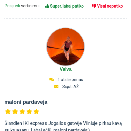
Prisijunk
vertinimui:
Super, labai patiko
Visai nepatiko
Vaiva
1 atsiliepimas
Siųsti AŽ
maloni pardaveja
Šiandien IKI express Jogailos gatvėje Vilniuje pirkau kavą
su kruasanu. Labai ačiū, maloni pardavėja:)