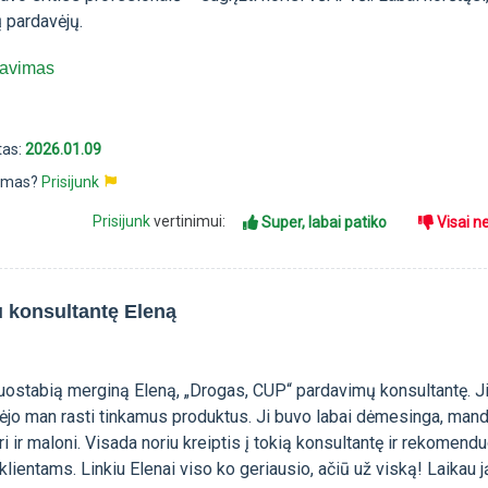
 pardavėjų.
avimas
tas:
2026.01.09
pimas?
Prisijunk
Prisijunk
vertinimui:
Super, labai patiko
Visai n
konsultantę Eleną
nuostabią merginą Eleną, „Drogas, CUP“ pardavimų konsultantę. J
dėjo man rasti tinkamus produktus. Ji buvo labai dėmesinga, mand
i ir maloni. Visada noriu kreiptis į tokią konsultantę ir rekomendu
lientams. Linkiu Elenai viso ko geriausio, ačiū už viską! Laikau j