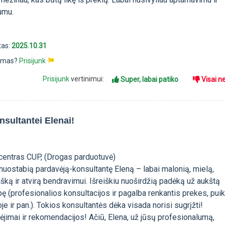
umu.
tas:
2025.10.31
pimas?
Prisijunk
Prisijunk
vertinimui:
Super, labai patiko
Visai n
nsultantei Elenai!
 centras CUP, (Drogas parduotuvė)
nuostabią pardavėją-konsultantę Eleną – labai malonią, mielą,
ką ir atvirą bendravimui. Išreiškiu nuoširdžią padėką už aukštą
ę (profesionalios konsultacijos ir pagalba renkantis prekes, pui
e ir pan.). Tokios konsultantės dėka visada norisi sugrįžti!
ėjimai ir rekomendacijos! Ačiū, Elena, už jūsų profesionalumą,