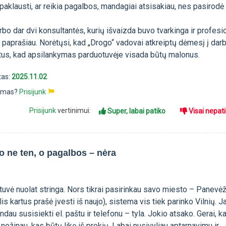
 paklausti, ar reikia pagalbos, mandagiai atsisakiau, nes pasirodė
rbo dar dvi konsultantės, kurių išvaizda buvo tvarkinga ir profesi
 paprašiau. Norėtųsi, kad „Drogo“ vadovai atkreiptų dėmesį į dar
tus, kad apsilankymas parduotuvėje visada būtų malonus.
tas:
2025.11.02
pimas?
Prisijunk
Prisijunk
vertinimui:
Super, labai patiko
Visai nepat
vo ne ten, o pagalbos – nėra
tuvė nuolat stringa. Nors tikrai pasirinkau savo miesto – Panevė
s kartus prašė įvesti iš naujo), sistema vis tiek parinko Vilnių. J
dau susisiekti el. paštu ir telefonu – tyla. Jokio atsako. Gerai, k
 nežinau, kas būtų likę iš prekių. Labai nusivyliau aptarnavimu ir