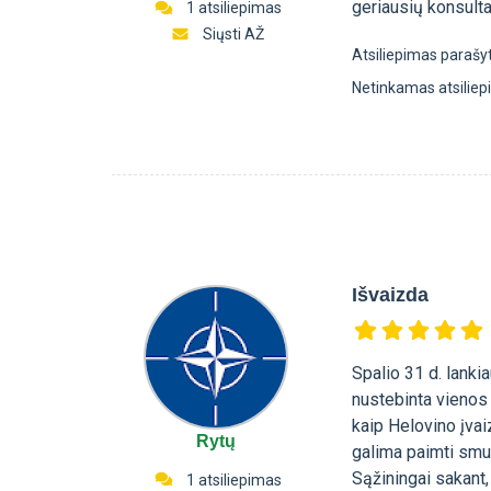
geriausių konsulta
1 atsiliepimas
Siųsti AŽ
Atsiliepimas parašy
Netinkamas atsilie
Išvaizda
Spalio 31 d. lanki
nustebinta vienos 
kaip Helovino įvaiz
Rytų
galima paimti smul
Sąžiningai sakant,
1 atsiliepimas