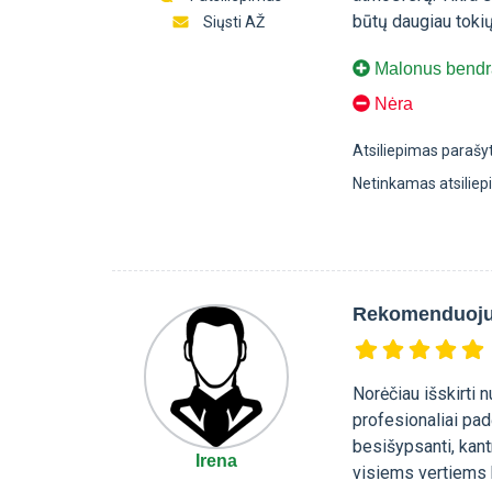
būtų daugiau tokių
Siųsti AŽ
Malonus bendr
Nėra
Atsiliepimas parašy
Netinkamas atsilie
Rekomenduoju 
Norėčiau išskirti 
profesionaliai pa
besišypsanti, kantr
Irena
visiems vertiems k