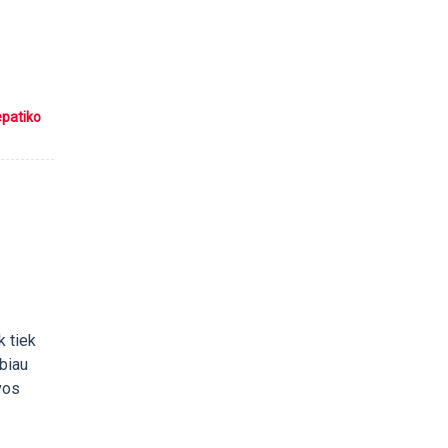
epatiko
k tiek
abiau
 vos