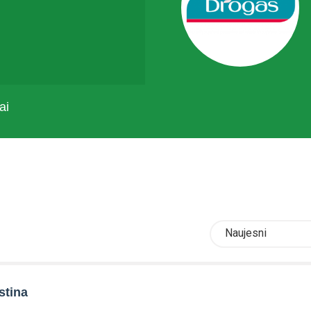
ai
Naujesni
stina