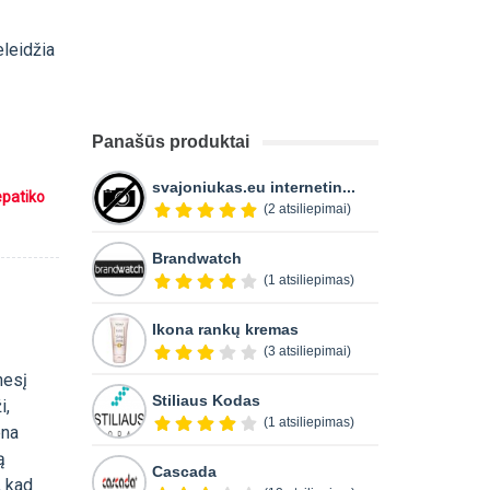
eleidžia
Panašūs produktai
svajoniukas.eu internetin...
epatiko
(2 atsiliepimai)
Brandwatch
(1 atsiliepimas)
Ikona rankų kremas
(3 atsiliepimai)
nesį
Stiliaus Kodas
i,
(1 atsiliepimas)
ena
ą
Cascada
, kad