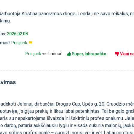
arbuotoja Kristina panoramos droge. Lenda į ne savo reikalus, n
rkinių.
tas:
2026.02.08
pimas?
Prisijunk
Prisijunk
vertinimui:
Super, labai patiko
Visai n
avimas
padėkoti Jelenai, dirbančiai Drogas Cup, Upės g. 20. Gruodžio mė
otuvėje, įsigijau prekių ir likau labai patenkintas. Tai be galo graž
ris su nepakartojama išvaizda ir išskirtiniu profesionalumu. Jel
o darbą, pataria aukščiausiu lygiu ir visada sukuria malonią, jauki
vo srities profesionalė – sugrįžti norisi vėl ir vėl. Labai norėtųsi