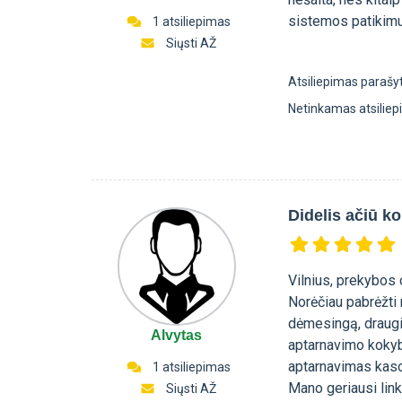
sistemos patikim
1 atsiliepimas
Siųsti AŽ
Atsiliepimas parašy
Netinkamas atsilie
Didelis ačiū ko
Vilnius, prekybos
Norėčiau pabrėžti 
dėmesingą, draugiš
Alvytas
aptarnavimo kokyb
aptarnavimas kasoj
1 atsiliepimas
Mano geriausi link
Siųsti AŽ