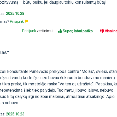
zityvumą – būtų puiku, jei daugiau tokių konsultantų būtų!
tas:
2025.10.28
pimas?
Prisijunk
Prisijunk
vertinimui:
Super, labai patiko
Visai n
las"
 įžūli konsultantė Panevėžio prekybos centre "Molas", šviesi, st
rėjau į vardą kortelėje, nes buvau šokiruota bendravimo manierų.
 tikra prekė, tik mostelėjo ranka "Va ten gi, užrašyta". Pasakiau, 
 nepatenkinta šiek tiek palydėjo. Tuo metu ji buvo laisva, nebuvo
us kitų dalykų irgi nelabai maloniai, atmestinai atsakinėjo. Apie
es nebuvo...
tas:
2025.10.23