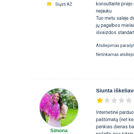
konsultantė priėjo
Siųsti AŽ
nejauku.
Tuo metu salėje di
jų pagalbos mielai
išvaizdos standar
Atsiliepimas parašy
Netinkamas atsilie
Siunta iškelia
Internetinė parduo
paštomatą (net keli
penkias dienas ban
Simona
nešalta, nes kitaip