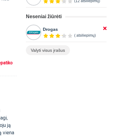
(12 atsiliepimų)
Neseniai žiūrėti
Drogas
( atsiliepimų)
Valyti visus įrašus
epatiko
i
agi,
oju ją
ą viena