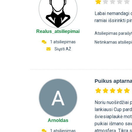
Labai nemandagi d
ramiai išsirinkti pi
Realus_atsiliepimai
Atsiliepimas parašy
1 atsiliepimas
Netinkamas atsilie
Siųsti AŽ
Puikus aptarn
Noriu nuoširdžiai 
lankiausi Cup pardu
šviesiaplaukė mote
Arnoldas
puikiai išmano sav
atmosferą. Tikra sa
1 atsiliepimas