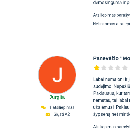
dėmesingumą ir po
Atsiliepimas parašy
Netinkamas atsilie
Panevėžio "Mo
Labai nemaloni ir
sudėjimo. Nepažiū
Paklausus, kur tam
Jurgita
nematau, tai labai
užsiėmusi. Paklaus
1 atsiliepimas
šypseną net minti
Siųsti AŽ
Atsiliepimas parašy