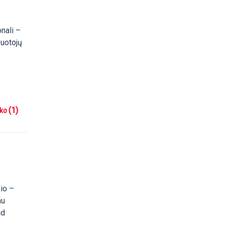
onali –
buotojų
(1)
iko
žio –
au
ad