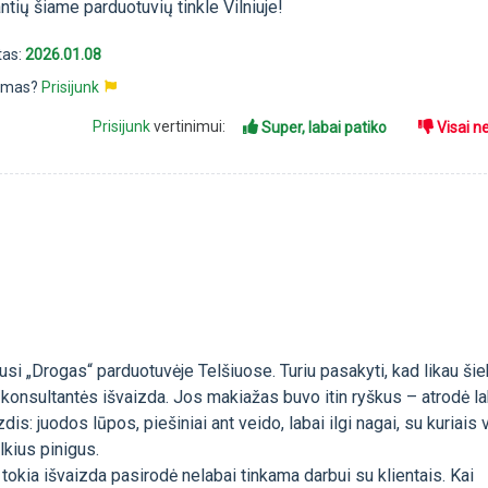
ntių šiame parduotuvių tinkle Vilniuje!
tas:
2026.01.08
pimas?
Prisijunk
Prisijunk
vertinimui:
Super, labai patiko
Visai n
ausi „Drogas“ parduotuvėje Telšiuose. Turiu pasakyti, kad likau šie
konsultantės išvaizda. Jos makiažas buvo itin ryškus – atrodė l
dis: juodos lūpos, piešiniai ant veido, labai ilgi nagai, su kuriais
kius pinigus.
 tokia išvaizda pasirodė nelabai tinkama darbui su klientais. Kai