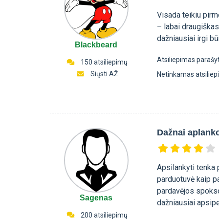
Visada teikiu pir
– labai draugiškas
dažniausiai irgi b
Blackbeard
Atsiliepimas parašy
150 atsiliepimų
Siųsti AŽ
Netinkamas atsilie
Dažnai aplank
Apsilankyti tenka 
parduotuvė kaip par
pardavėjos spokso 
Sagenas
dažniausiai apsipe
200 atsiliepimų