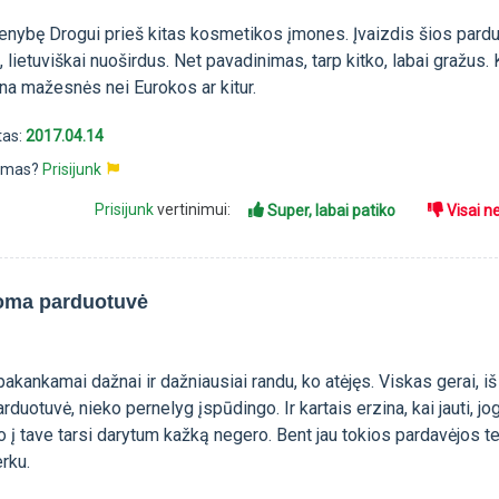
menybę Drogui prieš kitas kosmetikos įmones. Įvaizdis šios pard
, lietuviškai nuoširdus. Net pavadinimas, tarp kitko, labai gražus.
ūna mažesnės nei Eurokos ar kitur.
tas:
2017.04.14
pimas?
Prisijunk
Prisijunk
vertinimui:
Super, labai patiko
Visai n
oma parduotuvė
pakankamai dažnai ir dažniausiai randu, ko atėjęs. Viskas gerai, iš 
duotuvė, nieko pernelyg įspūdingo. Ir kartais erzina, kai jauti, jo
į tave tarsi darytum kažką negero. Bent jau tokios pardavėjos te
rku.