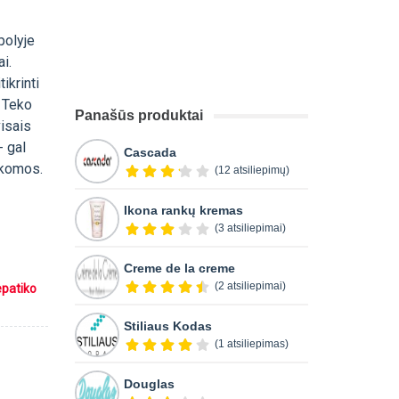
polyje
i.
ikrinti
. Teko
Panašūs produktai
visais
- gal
Cascada
aikomos.
(12 atsiliepimų)
Ikona rankų kremas
(3 atsiliepimai)
Creme de la creme
(2 atsiliepimai)
epatiko
Stiliaus Kodas
(1 atsiliepimas)
Douglas