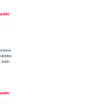
epatiko
prieina
 patinka
d stebi
epatiko