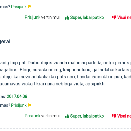
pimas?
Prisijunk
Prisijunk
vertinimui:
Super, labai patiko
Visai n
gerai
aidų taip pat. Darbuotojos visada maloniai padeda, netgi pirmos 
 pagalbos. Blogų nusiskundimų, kaip ir neturiu, gal nelabai kartais
tojų, kai nežinai tiksliai ko pats nori, bandai išsirinkti ir jauti, ka
Susumavus viską tikrai gana nebloga vieta, apsipirkti.
tas:
2017.04.08
pimas?
Prisijunk
Prisijunk
vertinimui:
Super, labai patiko
Visai n