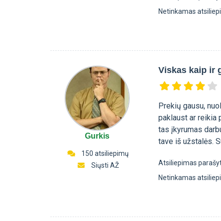
Netinkamas atsilie
Viskas kaip ir 
Prekių gausu, nuol
paklaust ar reikia
tas įkyrumas darbuo
Gurkis
tave iš užstalės. 
150 atsiliepimų
Atsiliepimas parašy
Siųsti AŽ
Netinkamas atsilie