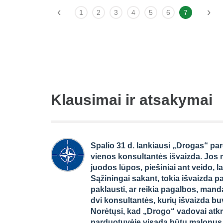
‹
›
1
2
3
4
5
6
7
Klausimai ir atsakymai
Spalio 31 d. lankiausi „Drogas“ par
vienos konsultantės išvaizda. Jos m
juodos lūpos, piešiniai ant veido, l
Sąžiningai sakant, tokia išvaizda p
paklausti, ar reikia pagalbos, mand
dvi konsultantės, kurių išvaizda bu
Norėtųsi, kad „Drogo“ vadovai atkr
parduotuvėje visada būtų malonus