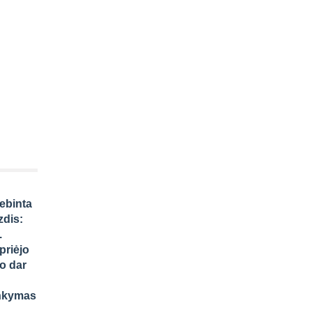
tebinta
zdis:
.
priėjo
bo dar
ankymas