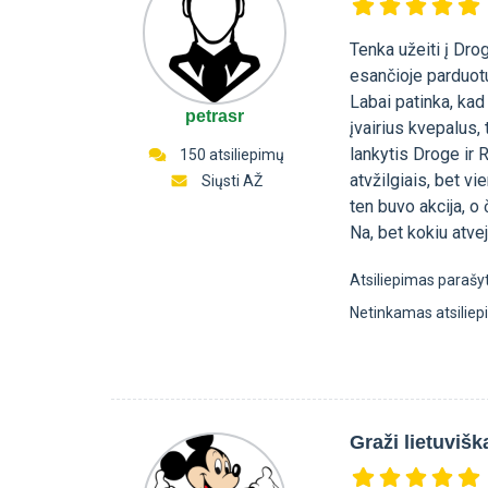
Tenka užeiti į Dro
esančioje parduotu
Labai patinka, kad 
petrasr
įvairius kvepalus, 
lankytis Droge ir 
150 atsiliepimų
atvžilgiais, bet vi
Siųsti AŽ
ten buvo akcija, o
Na, bet kokiu atve
Atsiliepimas parašy
Netinkamas atsilie
Graži lietuviš