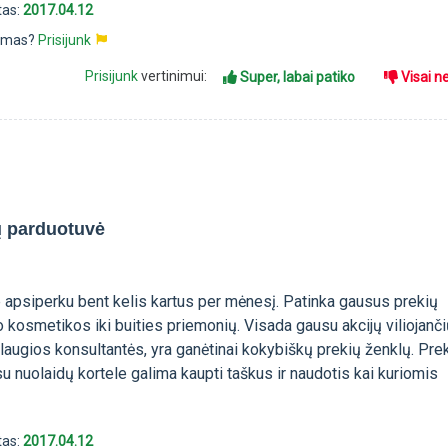
tas:
2017.04.12
pimas?
Prisijunk
Prisijunk
vertinimui:
Super, labai patiko
Visai n
ų parduotuvė
e apsiperku bent kelis kartus per mėnesį. Patinka gausus prekių
 kosmetikos iki buities priemonių. Visada gausu akcijų viliojanč
slaugios konsultantės, yra ganėtinai kokybiškų prekių ženklų. Pre
 su nuolaidų kortele galima kaupti taškus ir naudotis kai kuriomis
tas:
2017.04.12