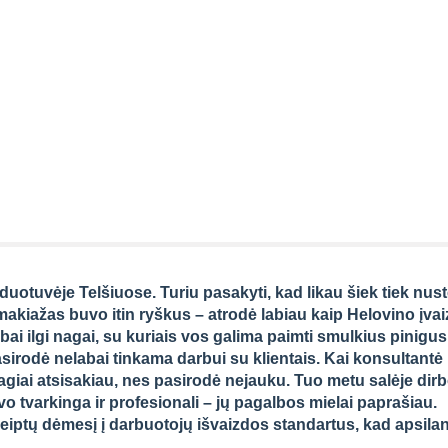
duotuvėje Telšiuose. Turiu pasakyti, kad likau šiek tiek nus
akiažas buvo itin ryškus – atrodė labiau kaip Helovino įvai
abai ilgi nagai, su kuriais vos galima paimti smulkius pinigus
asirodė nelabai tinkama darbui su klientais. Kai konsultantė 
agiai atsisakiau, nes pasirodė nejauku. Tuo metu salėje dir
vo tvarkinga ir profesionali – jų pagalbos mielai paprašiau.
eiptų dėmesį į darbuotojų išvaizdos standartus, kad apsil
.