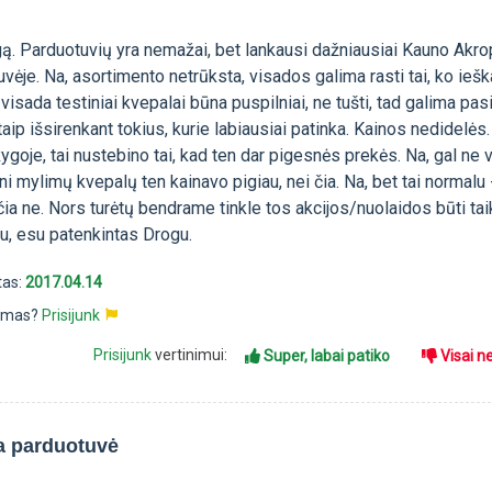
gą. Parduotuvių yra nemažai, bet lankausi dažniausiai Kauno Akro
vėje. Na, asortimento netrūksta, visados galima rasti tai, ko ieška
visada testiniai kvepalai būna puspilniai, ne tušti, tad galima pasit
taip išsirenkant tokius, kurie labiausiai patinka. Kainos nedidelės
Rygoje, tai nustebino tai, kad ten dar pigesnės prekės. Na, gal ne 
eni mylimų kvepalų ten kainavo pigiau, nei čia. Na, bet tai normalu 
 čia ne. Nors turėtų bendrame tinkle tos akcijos/nuolaidos būti t
ju, esu patenkintas Drogu.
tas:
2017.04.14
pimas?
Prisijunk
Prisijunk
vertinimui:
Super, labai patiko
Visai n
ka parduotuvė