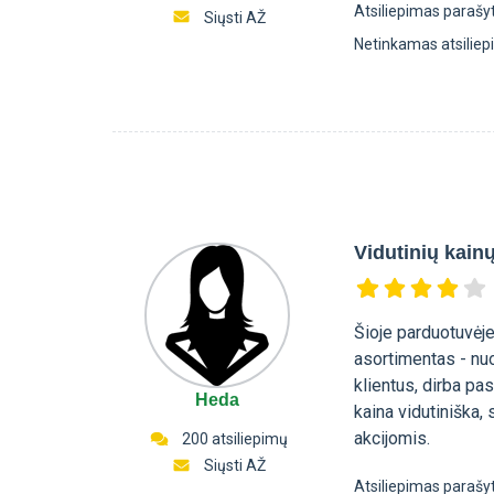
Atsiliepimas parašy
Siųsti AŽ
Netinkamas atsilie
Vidutinių kain
Šioje parduotuvėj
asortimentas - nuo
klientus, dirba pa
Heda
kaina vidutiniška,
akcijomis.
200 atsiliepimų
Siųsti AŽ
Atsiliepimas parašy