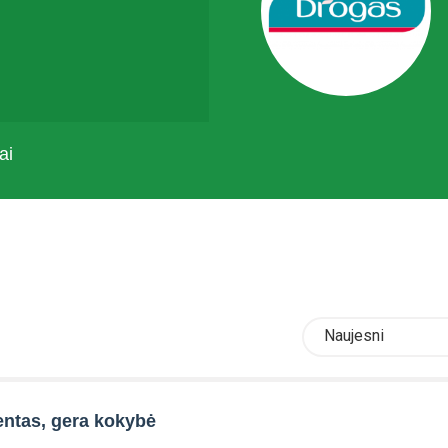
ai
Naujesni
entas, gera kokybė