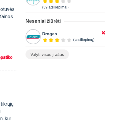
(39 atsiliepimai)
uotuvės
 Kainos
Neseniai žiūrėti
Drogas
( atsiliepimų)
Valyti visus įrašus
epatiko
tikrųjų
g
n, kur