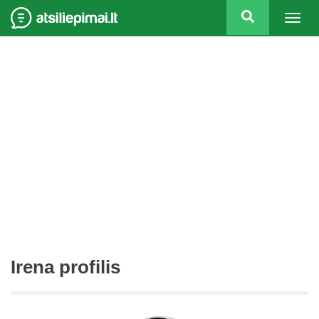
Togg
navig
Irena profilis