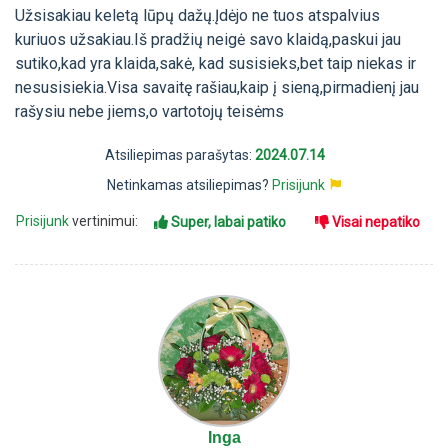
Užsisakiau keletą lūpų dažų.Įdėjo ne tuos atspalvius
kuriuos užsakiau.Iš pradžių neigė savo klaidą,paskui jau
sutiko,kad yra klaida,sakė, kad susisieks,bet taip niekas ir
nesusisiekia.Visa savaitę rašiau,kaip į sieną,pirmadienį jau
rašysiu nebe jiems,o vartotojų teisėms
Atsiliepimas parašytas:
2024.07.14
Netinkamas atsiliepimas?
Prisijunk
Prisijunk
vertinimui:
Super, labai patiko
Visai nepatiko
Inga