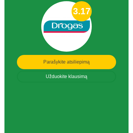
3.17
Parašykite atsiliepimą
Užduokite klausimą