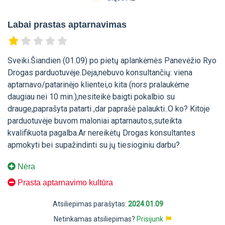
Labai prastas aptarnavimas
Sveiki.Šiandien (01.09) po pietų aplankėmės Panevėžio Ryo
Drogas parduotuvėje.Deja,nebuvo konsultančių: viena
aptarnavo/patarinėjo klientei,o kita (nors pralaukėme
daugiau nei 10 min.),nesiteikė baigti pokalbio su
drauge,paprašyta patarti ,dar paprašė palaukti..O ko? Kitoje
parduotuvėje buvom maloniai aptarnautos,suteikta
kvalifikuota pagalba.Ar nereikėtų Drogas konsultantes
apmokyti bei supažindinti su jų tiesioginiu darbu?
Nėra
Prasta aptarnavimo kultūra
Atsiliepimas parašytas:
2024.01.09
Netinkamas atsiliepimas?
Prisijunk