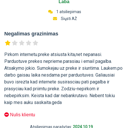
Laba
1 atsiliepimas
Siųsti AŽ
Negalimas grazinimas
Pirkom internetu.preke atsiusta kita,net nepanasi.
Parduotuve prekes neprieme.parasiau i email pagalba.
Atsakymo jokio. Sumokejau uz preke ir siuntima. Laukem.po
darbo gaisau laika nesdama per parduotuves. Galiausiai
buvo isrezta kad internete susirasciau pati pagalba ir
prasyciau kad priimtu preke. Zodziu-nepirkom ir
nebepirksim. Keista kad dar nebankrutavo. Nebent tokiu
kaip mes auku saskaita.geda
Nulis klientu
Atsiliepimas parašytas:
2024.10.19