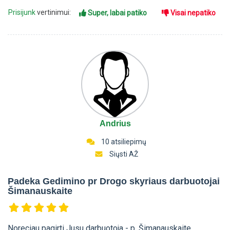
Prisijunk
vertinimui:
Super, labai patiko
Visai nepatiko
Andrius
10 atsiliepimų
Siųsti AŽ
Padeka Gedimino pr Drogo skyriaus darbuotojai
Šimanauskaite
Noreciau pagirti Jusu darbuotoja - p. Šimanauskaite