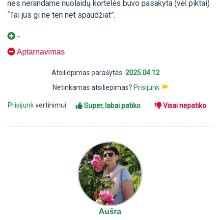
nes nerandame nuolaidų kortelės buvo pasakyta (vėl piktai)
“Tai jus gi ne ten net spaudžiat”.
-
Aptarnavimas
Atsiliepimas parašytas:
2025.04.12
Netinkamas atsiliepimas?
Prisijunk
Prisijunk
vertinimui:
Super, labai patiko
Visai nepatiko
Aušra