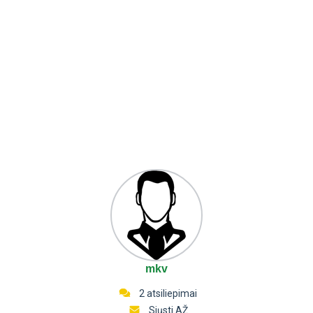
mkv
2 atsiliepimai
Siųsti AŽ