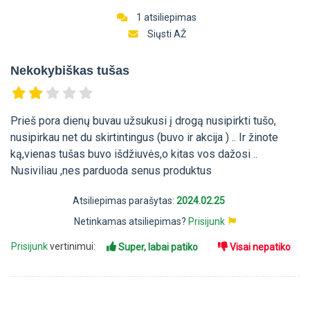
1 atsiliepimas
Siųsti AŽ
Nekokybiškas tušas
Prieš pora dienų buvau užsukusi į drogą nusipirkti tušo,
nusipirkau net du skirtintingus (buvo ir akcija ) .. Ir žinote
ką,vienas tušas buvo išdžiuvės,o kitas vos dažosi ..
Nusiviliau ,nes parduoda senus produktus
Atsiliepimas parašytas:
2024.02.25
Netinkamas atsiliepimas?
Prisijunk
Prisijunk
vertinimui:
Super, labai patiko
Visai nepatiko