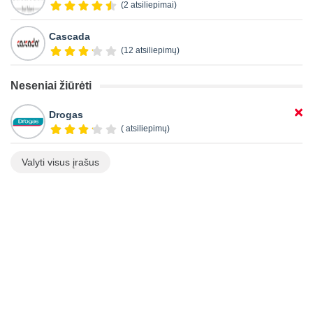
(2 atsiliepimai)
Cascada
(12 atsiliepimų)
Neseniai žiūrėti
Drogas
( atsiliepimų)
Valyti visus įrašus