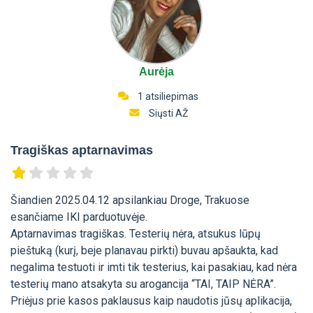
Aurėja
1 atsiliepimas
Siųsti AŽ
Tragiškas aptarnavimas
Šiandien 2025.04.12 apsilankiau Droge, Trakuose
esančiame IKI parduotuvėje.
Aptarnavimas tragiškas. Testerių nėra, atsukus lūpų
pieštuką (kurį, beje planavau pirkti) buvau apšaukta, kad
negalima testuoti ir imti tik testerius, kai pasakiau, kad nėra
testerių mano atsakyta su arogancija “TAI, TAIP NĖRA”.
Priėjus prie kasos paklausus kaip naudotis jūsų aplikacija,