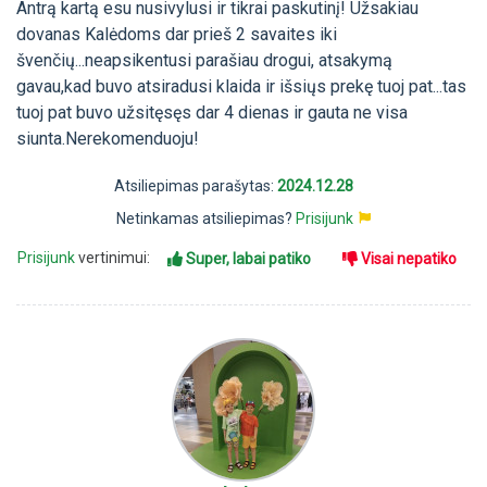
Antrą kartą esu nusivylusi ir tikrai paskutinį! Užsakiau
dovanas Kalėdoms dar prieš 2 savaites iki
švenčių...neapsikentusi parašiau drogui, atsakymą
gavau,kad buvo atsiradusi klaida ir išsiųs prekę tuoj pat...tas
tuoj pat buvo užsitęsęs dar 4 dienas ir gauta ne visa
siunta.Nerekomenduoju!
Atsiliepimas parašytas:
2024.12.28
Netinkamas atsiliepimas?
Prisijunk
Prisijunk
vertinimui:
Super, labai patiko
Visai nepatiko