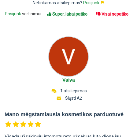
Netinkamas atsiliepimas?
Prisijunk
Prisijunk
vertinimui:
Super, labai patiko
Visai nepatiko
Vaiva
1 atsiliepimas
Siųsti AŽ
Mano mėgstamiausia kosmetikos parduotuvė
Visada užsakinėju internetu,ryte užsakius kitą diena jau