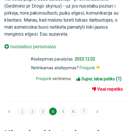
(Gedimino pr Drogo skyrius) - uz jos nuostabu poziuri i
pirkeja, nora pakonsultuoti, puiku elgesi, komunikacija su
klientais. Manau, kad malonu tureti tokias darbuotojas, o
man asmeniskai buvo netiketa pamatyti toki jaunos
merginos elgesi. Esu suzaveta.
nuostabus personalas
Atsiliepimas parašytas:
2023.12.02
Netinkamas atsiliepimas?
Prisijunk
(1)
Prisijunk
vertinimui:
Super, labai patiko
Visai nepatiko
‹
›
1
2
3
4
5
6
7