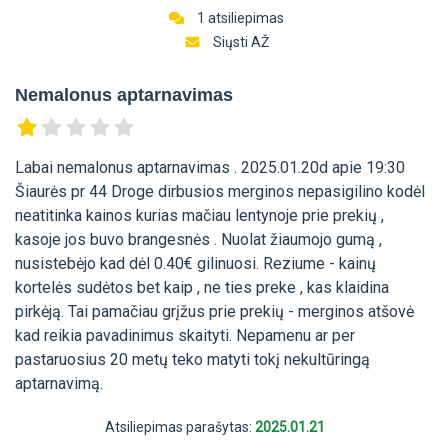
1 atsiliepimas
Siųsti AŽ
Nemalonus aptarnavimas
Labai nemalonus aptarnavimas . 2025.01.20d apie 19:30
Šiaurės pr 44 Droge dirbusios merginos nepasigilino kodėl
neatitinka kainos kurias mačiau lentynoje prie prekių ,
kasoje jos buvo brangesnės . Nuolat žiaumojo gumą ,
nusistebėjo kad dėl 0.40€ gilinuosi. Reziume - kainų
kortelės sudėtos bet kaip , ne ties preke , kas klaidina
pirkėją. Tai pamačiau grįžus prie prekių - merginos atšovė
kad reikia pavadinimus skaityti. Nepamenu ar per
pastaruosius 20 metų teko matyti tokį nekultūringą
aptarnavimą.
Atsiliepimas parašytas:
2025.01.21