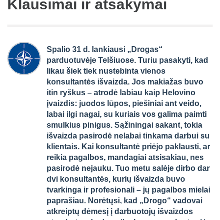
Klausimai ir atsakymai
Spalio 31 d. lankiausi „Drogas“
parduotuvėje Telšiuose. Turiu pasakyti, kad
likau šiek tiek nustebinta vienos
konsultantės išvaizda. Jos makiažas buvo
itin ryškus – atrodė labiau kaip Helovino
įvaizdis: juodos lūpos, piešiniai ant veido,
labai ilgi nagai, su kuriais vos galima paimti
smulkius pinigus. Sąžiningai sakant, tokia
išvaizda pasirodė nelabai tinkama darbui su
klientais. Kai konsultantė priėjo paklausti, ar
reikia pagalbos, mandagiai atsisakiau, nes
pasirodė nejauku. Tuo metu salėje dirbo dar
dvi konsultantės, kurių išvaizda buvo
tvarkinga ir profesionali – jų pagalbos mielai
paprašiau. Norėtųsi, kad „Drogo“ vadovai
atkreiptų dėmesį į darbuotojų išvaizdos