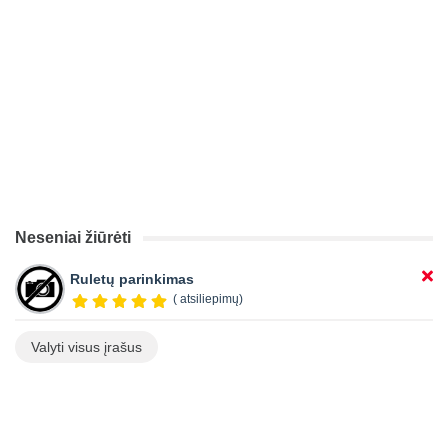
Neseniai žiūrėti
Ruletų parinkimas
( atsiliepimų)
Valyti visus įrašus