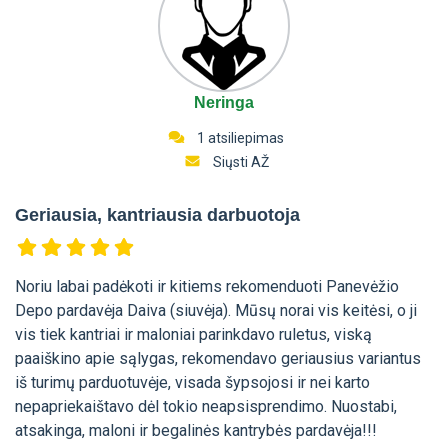
Neringa
1 atsiliepimas
Siųsti AŽ
Geriausia, kantriausia darbuotoja
Noriu labai padėkoti ir kitiems rekomenduoti Panevėžio
Depo pardavėja Daiva (siuvėja). Mūsų norai vis keitėsi, o ji
vis tiek kantriai ir maloniai parinkdavo ruletus, viską
paaiškino apie sąlygas, rekomendavo geriausius variantus
iš turimų parduotuvėje, visada šypsojosi ir nei karto
nepapriekaištavo dėl tokio neapsisprendimo. Nuostabi,
atsakinga, maloni ir begalinės kantrybės pardavėja!!!