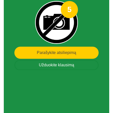
5
Parašykite atsiliepimą
Užduokite klausimą