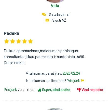
Vida
3 atsiliepimai
Siųsti AŽ
Padėka
Puikus aptarnavimas,malonumas,paslaugus
konsultantas,likau patenkinta ir nustebinta. Ačiū.
Druskininkai
Atsiliepimas parašytas:
2026.02.24
Netinkamas atsiliepimas?
Prisijunk
Prisijunk
vertinimui:
Super, labai patiko
Visai nepatiko