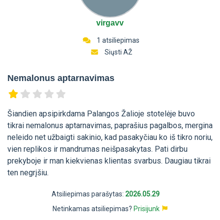
virgavv
1 atsiliepimas
Siųsti AŽ
Nemalonus aptarnavimas
Šiandien apsipirkdama Palangos Žalioje stotelėje buvo
tikrai nemalonus aptarnavimas, paprašius pagalbos, mergina
neleido net užbaigti sakinio, kad pasakyčiau ko iš tikro noriu,
vien replikos ir mandrumas neišpasakytas. Pati dirbu
prekyboje ir man kiekvienas klientas svarbus. Daugiau tikrai
ten negrįšiu.
Atsiliepimas parašytas:
2026.05.29
Netinkamas atsiliepimas?
Prisijunk