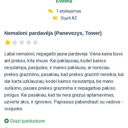
Evelina
1 atsiliepimas
Siųsti AŽ
Nemaloni pardavéja (Panevezys, Tower)
Labai nemaloni, nepagarbi jauna pardaveja. Viena kaina buvo
ant prekes, kita imuse. Kai paklausiau, kodel kainos
nesutampa, pasijuoke, ir manes paklause, ar noreciau
prekes grazinimo, pasakiau, kad prekes grazinti nereikia, kai
dar karta uzklausiau, kodel kainos nesutampa, be mano
sutikimo, pasare prekes grazinima ir nepagarbiai pakiso
pinigus. Kai pasakiau, kad tai nera grazus aptarnavimas,
uzverte akis, ir ignoravo. Paprasius pabendrauti su vadove -
issijuoke.
Grazi parduotuve