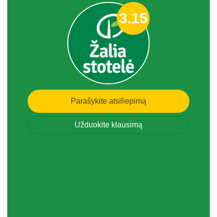
3.15
Parašykite atsiliepimą
Užduokite klausimą