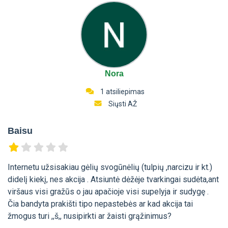
Nora
1 atsiliepimas
Siųsti AŽ
Baisu
Internetu užsisakiau gėlių svogūnėlių (tulpių ,narcizu ir kt.)
didelį kiekį, nes akcija . Atsiuntė dėžėje tvarkingai sudėta,ant
viršaus visi gražūs o jau apačioje visi supelyja ir sudygę .
Čia bandyta prakišti tipo nepastebės ar kad akcija tai
žmogus turi ,,š,, nusipirkti ar žaisti grąžinimus?