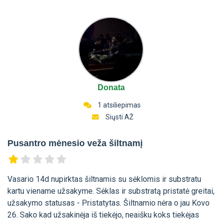
Donata
1 atsiliepimas
Siųsti AŽ
Pusantro mėnesio veža šiltnamį
Vasario 14d nupirktas šiltnamis su sėklomis ir substratu
kartu viename užsakyme. Sėklas ir substratą pristatė greitai,
užsakymo statusas - Pristatytas. Šiltnamio nėra o jau Kovo
26. Sako kad užsakinėja iš tiekėjo, neaišku koks tiekėjas