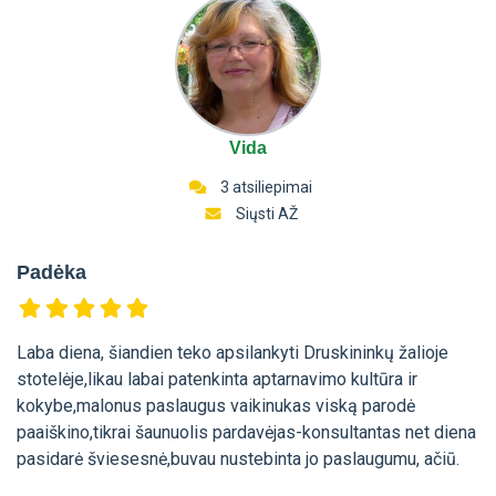
Vida
3 atsiliepimai
Siųsti AŽ
Padėka
Laba diena, šiandien teko apsilankyti Druskininkų žalioje
stotelėje,likau labai patenkinta aptarnavimo kultūra ir
kokybe,malonus paslaugus vaikinukas viską parodė
paaiškino,tikrai šaunuolis pardavėjas-konsultantas net diena
pasidarė šviesesnė,buvau nustebinta jo paslaugumu, ačiū.