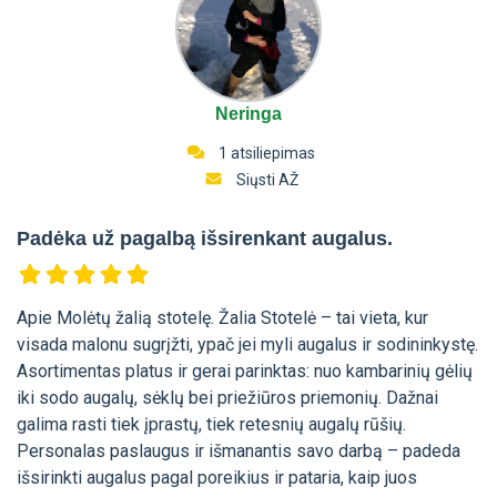
Neringa
1 atsiliepimas
Siųsti AŽ
Padėka už pagalbą išsirenkant augalus.
Apie Molėtų žalią stotelę. Žalia Stotelė – tai vieta, kur
visada malonu sugrįžti, ypač jei myli augalus ir sodininkystę.
Asortimentas platus ir gerai parinktas: nuo kambarinių gėlių
iki sodo augalų, sėklų bei priežiūros priemonių. Dažnai
galima rasti tiek įprastų, tiek retesnių augalų rūšių.
Personalas paslaugus ir išmanantis savo darbą – padeda
išsirinkti augalus pagal poreikius ir pataria, kaip juos