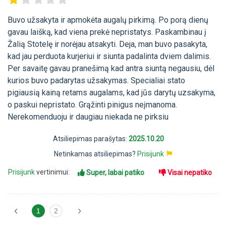
Buvo užsakyta ir apmokėta augalų pirkimą. Po porą dienų
gavau laišką, kad viena prekė nepristatys. Paskambinau į
Žalią Stotelę ir norėjau atsakyti. Deja, man buvo pasakyta,
kad jau perduota kurjeriui ir siunta padalinta dviem dalimis.
Per savaitę gavau pranešimą kad antra siuntą negausiu, dėl
kurios buvo padarytas užsakymas. Specialiai stato
pigiausią kainą retams augalams, kad jūs darytų uzsakyma,
o paskui nepristato. Grąžinti pinigus neįmanoma.
Nerekomenduoju ir daugiau niekada ne pirksiu
Atsiliepimas parašytas:
2025.10.20
Netinkamas atsiliepimas?
Prisijunk
Prisijunk
vertinimui:
Super, labai patiko
Visai nepatiko
‹
›
1
2