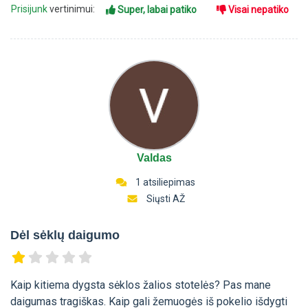
Prisijunk
vertinimui:
Super, labai patiko
Visai nepatiko
Valdas
1 atsiliepimas
Siųsti AŽ
Dėl sėklų daigumo
Kaip kitiema dygsta sėklos žalios stotelės? Pas mane
daigumas tragiškas. Kaip gali žemuogės iš pokelio išdygti