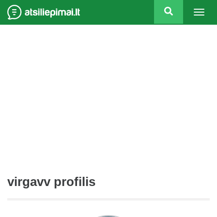
Togg
navig
virgavv profilis