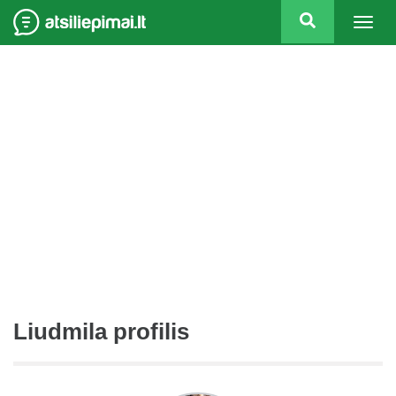
Togg
navig
Liudmila profilis