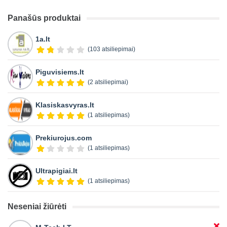
Panašūs produktai
1a.lt
(103 atsiliepimai)
Piguvisiems.lt
(2 atsiliepimai)
Klasiskasvyras.lt
(1 atsiliepimas)
Prekiurojus.com
(1 atsiliepimas)
Ultrapigiai.lt
(1 atsiliepimas)
Neseniai žiūrėti