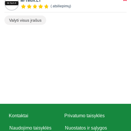
M-Tech.LT
( atsiliepimų)
Valyti visus įrašus
Kontaktai
Privatumo taisyklės
Naudojimo taisyklės
Nuostatos ir sąlygos