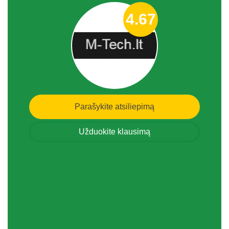
4.67
Parašykite atsiliepimą
Užduokite klausimą