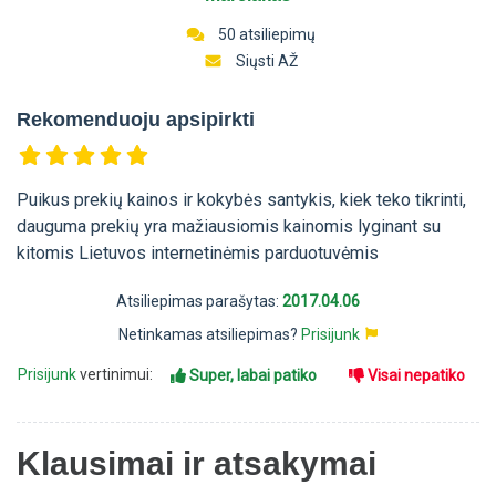
50 atsiliepimų
Siųsti AŽ
Rekomenduoju apsipirkti
Puikus prekių kainos ir kokybės santykis, kiek teko tikrinti,
dauguma prekių yra mažiausiomis kainomis lyginant su
kitomis Lietuvos internetinėmis parduotuvėmis
Atsiliepimas parašytas:
2017.04.06
Netinkamas atsiliepimas?
Prisijunk
Prisijunk
vertinimui:
Super, labai patiko
Visai nepatiko
Klausimai ir atsakymai