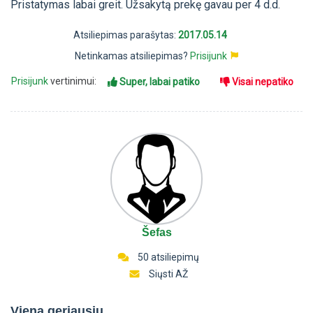
Pristatymas labai greit. Užsakytą prekę gavau per 4 d.d.
Atsiliepimas parašytas:
2017.05.14
Netinkamas atsiliepimas?
Prisijunk
Prisijunk
vertinimui:
Super, labai patiko
Visai nepatiko
Šefas
50 atsiliepimų
Siųsti AŽ
Viena geriausių