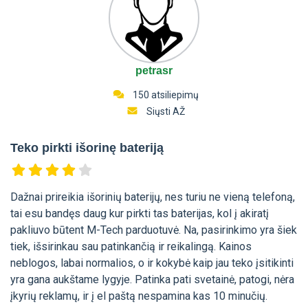
petrasr
150 atsiliepimų
Siųsti AŽ
Teko pirkti išorinę bateriją
Dažnai prireikia išorinių baterijų, nes turiu ne vieną telefoną,
tai esu bandęs daug kur pirkti tas baterijas, kol į akiratį
pakliuvo būtent M-Tech parduotuvė. Na, pasirinkimo yra šiek
tiek, išsirinkau sau patinkančią ir reikalingą. Kainos
neblogos, labai normalios, o ir kokybė kaip jau teko įsitikinti
yra gana aukštame lygyje. Patinka pati svetainė, patogi, nėra
įkyrių reklamų, ir į el paštą nespamina kas 10 minučių.