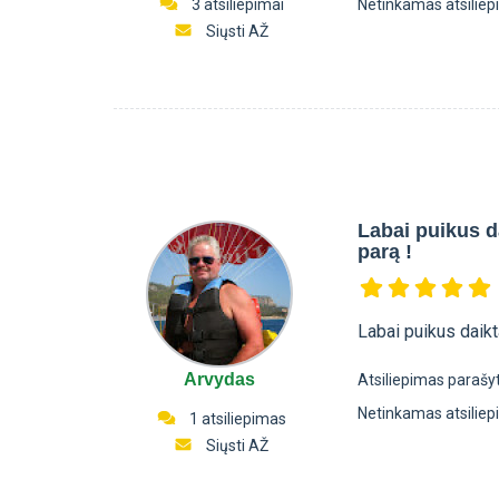
3 atsiliepimai
Netinkamas atsilie
Siųsti AŽ
Labai puikus da
parą !
Labai puikus daikt
Arvydas
Atsiliepimas parašy
Netinkamas atsilie
1 atsiliepimas
Siųsti AŽ