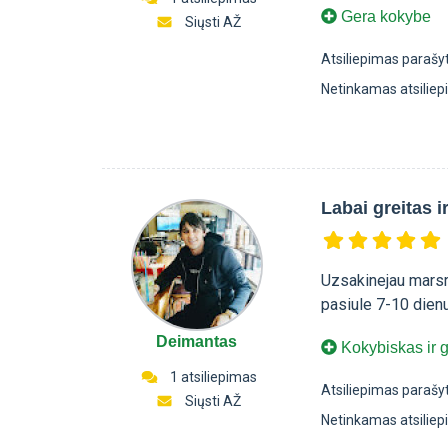
Gera kokybe
Siųsti AŽ
Atsiliepimas parašy
Netinkamas atsilie
Labai greitas i
Uzsakinejau marsru
pasiule 7-10 dien
Deimantas
Kokybiskas ir g
1 atsiliepimas
Atsiliepimas parašy
Siųsti AŽ
Netinkamas atsilie