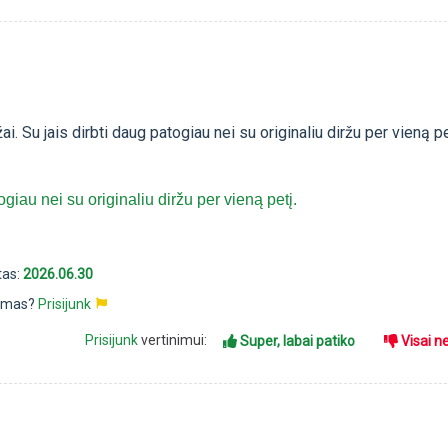
i. Su jais dirbti daug patogiau nei su originaliu diržu per vieną pe
giau nei su originaliu diržu per vieną petį.
tas:
2026.06.30
pimas?
Prisijunk
Prisijunk
vertinimui:
Super, labai patiko
Visai n