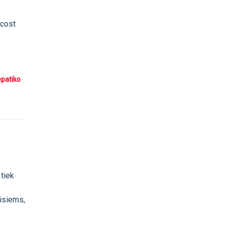
 cost
epatiko
 tiek
visiems,