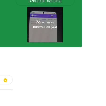
Užduokite klausimą
Žiūrėti visas
nuotraukas (33)