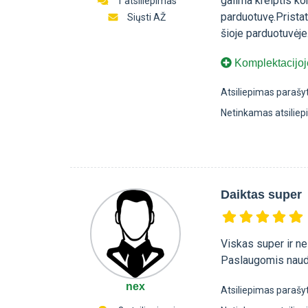
galima kreiptis ko
1 atsiliepimas
parduotuvę.Pristat
Siųsti AŽ
šioje parduotuvėje
Komplektacijoje
Atsiliepimas parašy
Netinkamas atsilie
Daiktas super
Viskas super ir ne
Paslaugomis naud
nex
Atsiliepimas parašy