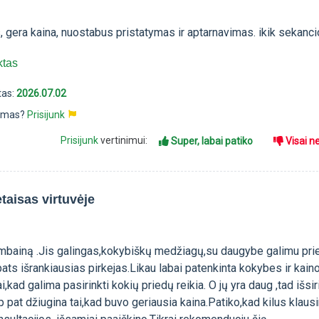
 gera kaina, nuostabus pristatymas ir aptarnavimas. ikik sekanci
ktas
tas:
2026.07.02
pimas?
Prisijunk
Prisijunk
vertinimui:
Super, labai patiko
Visai n
taisas virtuvėje
kombainą .Jis galingas,kokybiškų medžiagų,su daugybe galimu pri
t pats išrankiausias pirkejas.Likau labai patenkinta kokybes ir kain
i,kad galima pasirinkti kokių priedų reikia. O jų yra daug ,tad išsir
aip pat džiugina tai,kad buvo geriausia kaina.Patiko,kad kilus kla