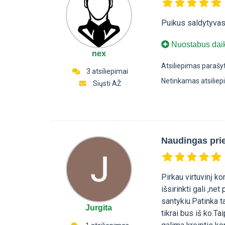
Puikus saldytyvas,
Nuostabus dai
nex
Atsiliepimas parašy
3 atsiliepimai
Netinkamas atsilie
Siųsti AŽ
Naudingas prie
Pirkau virtuvinį 
išsirinkti gali ,ne
santykiu.Patinka ta
Jurgita
tikrai bus iš ko.T