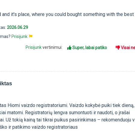
d and it's place, where you could bought something with the best
tas:
2026.06.29
pimas?
Prisijunk
Prisijunk
vertinimui:
Super, labai patiko
Visai n
iktas
tas Hiomi vaizdo registratoriumi. Vaizdo kokybė puiki tiek dieną,
kiai matomi. Registratorių lengva sumontuoti ir naudoti, o įrašai
i. Už tokią kainą tai tikrai puikus pasirinkimas – rekomenduoju 
ško ir patikimo vaizdo registratoriaus