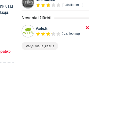
(1 atsiliepimas)
ankiusiu
uoju.
Neseniai žiūrėti
Varlė.lt
( atsiliepimų)
Valyti visus įrašus
epatiko