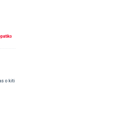
epatiko
s o kiti