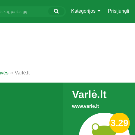
Kategorijos
Prisijungti
uvės
Varlė.lt
Varlė.lt
www.varle.lt
3.29