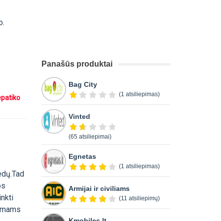
o.
Panašūs produktai
Bag City
(1 atsiliepimas)
epatiko
Vinted
(65 atsiliepimai)
Egnetas
(1 atsiliepimas)
edų.Tad
os
Armijai ir civiliams
inkti
(11 atsiliepimų)
usimams
Kmobiles.lt