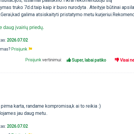
nsultacijos, išsamiai paaiškino.Tikrai rekomenduoju šią
ymas truko 7d.d.taip kaip ir buvo nurodyta . Ateityje būtinai apsil
.Gerai,kad galima atsiskaityti pristatymo metu kurjeriui.Rekomend
 daug įvairių priedų.
tas:
2026.07.02
pimas?
Prisijunk
Prisijunk
vertinimui:
Super, labai patiko
Visai n
 pirma karta, randame kompromisa,k ai to reikia :)
ojames jau daug metu..
tas:
2026.07.02