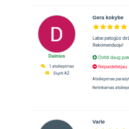
Gera kokybe
Labai patogūs dirža
Rekomenduoju!
Dainius
Dirbti daug pato
1 atsiliepimas
Nepastebėjau
Siųsti AŽ
Atsiliepimas parašy
Netinkamas atsilie
Varle