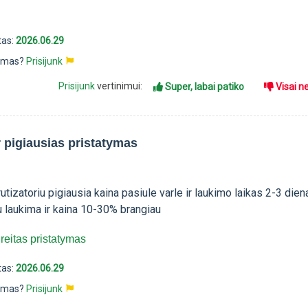
tas:
2026.06.29
pimas?
Prisijunk
Prisijunk
vertinimui:
Super, labai patiko
Visai n
r pigiausias pristatymas
tizatoriu pigiausia kaina pasiule varle ir laukimo laikas 2-3 diena
u laukima ir kaina 10-30% brangiau
reitas pristatymas
tas:
2026.06.29
pimas?
Prisijunk