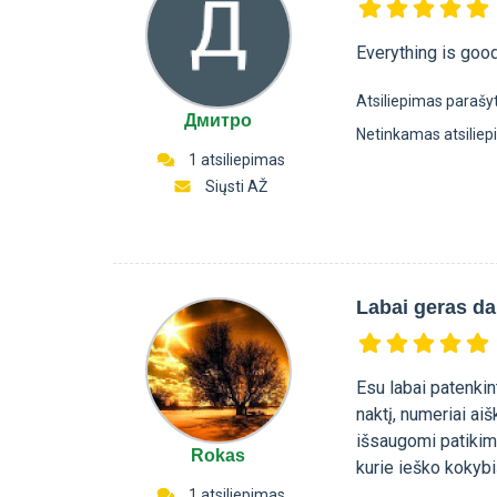
Everything is goo
Atsiliepimas parašy
Дмитро
Netinkamas atsilie
1 atsiliepimas
Siųsti AŽ
Labai geras da
Esu labai patenkin
naktį, numeriai aiš
išsaugomi patikima
Rokas
kurie ieško kokybi
1 atsiliepimas