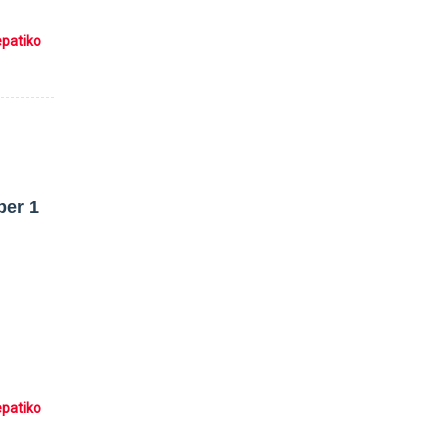
epatiko
per 1
epatiko