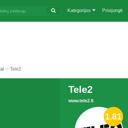
Kategorijos
Prisijungti
iai
Tele2
Tele2
www.tele2.lt
1.81