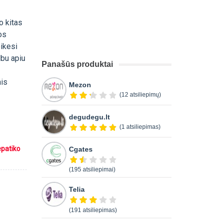
o kitas
os
ikesi
lbu apiu
Panašūs produktai
ais
Mezon
(12 atsiliepimų)
degudegu.lt
(1 atsiliepimas)
epatiko
Cgates
(195 atsiliepimai)
Telia
(191 atsiliepimas)