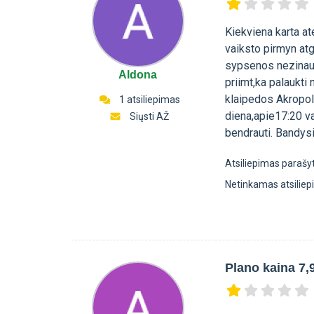
Kiekviena karta at
vaiksto pirmyn atg
sypsenos nezinau 
Aldona
priimt,ka palaukti
klaipedos Akropol
1 atsiliepimas
diena,apie17:20 va
Siųsti AŽ
bendrauti. Bandysi
Atsiliepimas parašy
Netinkamas atsilie
Plano kaina 7,