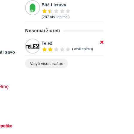
Bitė Lietuva
(287 atsiliepimai)
Neseniai žiūrėti
Tele2
( atsiliepimų)
nti savo
Valyti visus įrašus
etinę
epatiko