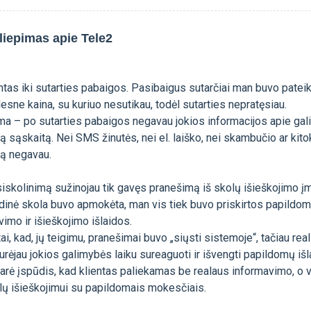
liepimas apie Tele2
ntas iki sutarties pabaigos. Pasibaigus sutarčiai man buvo patei
sne kaina, su kuriuo nesutikau, todėl sutarties nepratęsiau.
ma – po sutarties pabaigos negavau jokios informacijos apie gal
 sąskaitą. Nei SMS žinutės, nei el. laiško, nei skambučio ar kito
lą negavau.
siskolinimą sužinojau tik gavęs pranešimą iš skolų išieškojimo į
ndinė skola buvo apmokėta, man vis tiek buvo priskirtos papildo
imo ir išieškojimo išlaidos.
ai, kad, jų teigimu, pranešimai buvo „siųsti sistemoje“, tačiau reali
urėjau jokios galimybės laiku sureaguoti ir išvengti papildomų išl
arė įspūdis, kad klientas paliekamas be realaus informavimo, o v
 išieškojimui su papildomais mokesčiais.