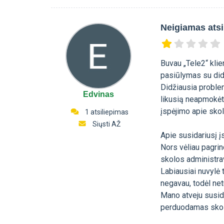
Neigiamas atsi
Buvau „Tele2“ klie
pasiūlymas su dide
Didžiausia proble
Edvinas
likusią neapmokėtą
įspėjimo apie sko
1 atsiliepimas
Siųsti AŽ
Apie susidariusį į
Nors vėliau pagri
skolos administrav
Labiausiai nuvylė t
negavau, todėl net
Mano atveju susid
perduodamas skolų