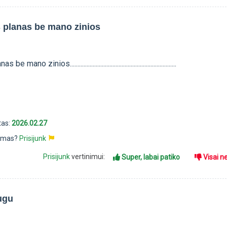
 planas be mano zinios
o zinios......................................................................
tas:
2026.02.27
pimas?
Prisijunk
Prisijunk
vertinimui:
Super, labai patiko
Visai n
ugu