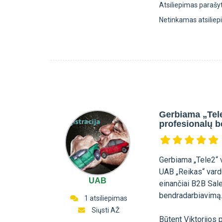
Atsiliepimas parašy
Netinkamas atsilie
Gerbiama „Tele
profesionalų 
Gerbiama „Tele2“
UAB „Reikas“ vardu
UAB
einančiai B2B Sal
bendradarbiavimą
1 atsiliepimas
Siųsti AŽ
Būtent Viktorijos