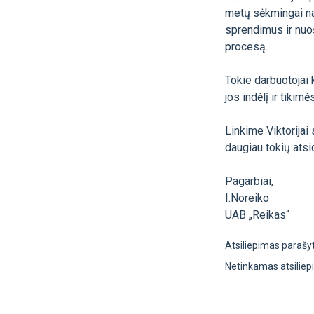
metų sėkmingai na
sprendimus ir nuoš
procesą.
Tokie darbuotojai 
jos indėlį ir tikim
Linkime Viktorija
daugiau tokių atsi
Pagarbiai,
I.Noreiko
UAB „Reikas“
Atsiliepimas parašy
Netinkamas atsilie