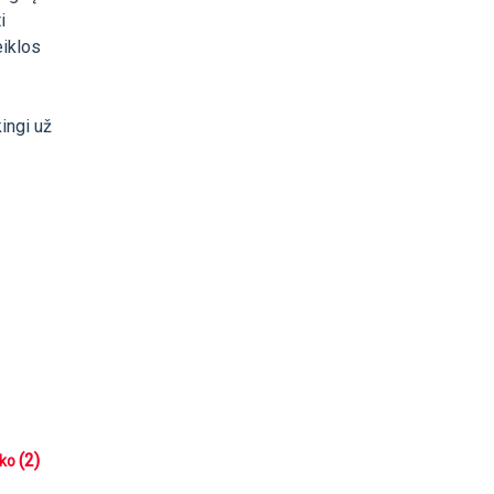
i
eiklos
kingi už
(2)
iko