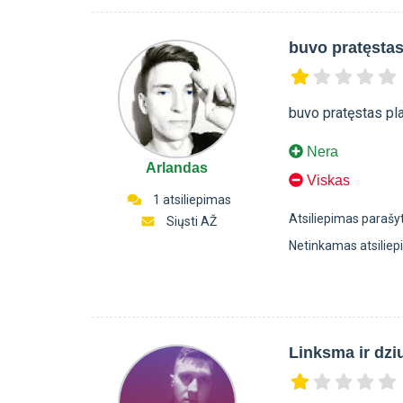
buvo pratęstas
buvo pratęstas planas be man
Nera
Arlandas
Viskas
1 atsiliepimas
Atsiliepimas parašy
Siųsti AŽ
Netinkamas atsilie
Linksma ir dzi