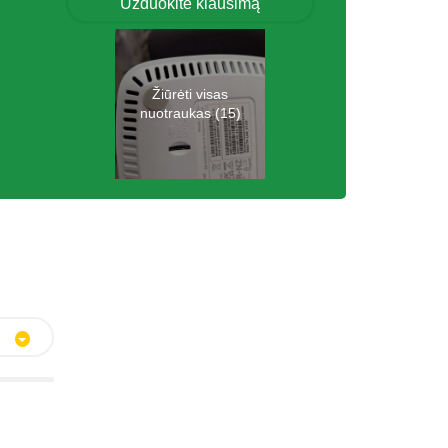
Užduokite klausimą
Žiūrėti visas
nuotraukas (15)