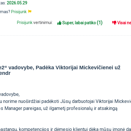
tas:
2026.05.29
pimas?
Prisijunk
(1)
Prisijunk
vertinimui:
Super, labai patiko
Visai n
2“ vadovybe, Padėka Viktorijai Mickevičienei už
bendr
 vadovybe,
 norime nuoširdžiai padėkoti Jūsų darbuotojai Viktorijai Mickevi
es Manager pareigas, už ilgametį profesionalų ir atsakingą
.
 pastangų, kompetencijos ir dėmesio klientui dėka mūsų įmonė da