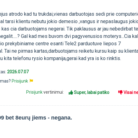
ejus atrodo kad tu trukdai,vienas darbuotojas sedi prie computeri
al tarsi klientu nebutu jokio demesio ,vangus ir nepaslaugus joki
kas cia darbuotojams negerai. Tik paklausus ar jau nebedirbat te
 negalit.....? Gal kad mes buvom dvi pagyvenusios moterys...Cia ka
io prekybiniame centre esanti Tele2 parduotuve liepos 7
l. Tai ne pirmas kartas,darbuotojams reiketu kursu kaip su klient
u kita telefonu rysio kompanija,gerai kad yra is ko rinktis.
tas:
2026.07.07
pimas?
Prisijunk
Prisijunk
vertinimui:
Super, labai patiko
Visai n
99 bet 8eurų jiems - negana.