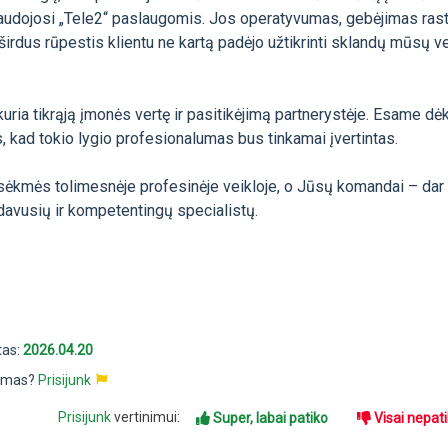
udojosi „Tele2“ paslaugomis. Jos operatyvumas, gebėjimas rast
irdus rūpestis klientu ne kartą padėjo užtikrinti sklandų mūsų v
kuria tikrąją įmonės vertę ir pasitikėjimą partnerystėje. Esame dė
ės, kad tokio lygio profesionalumas bus tinkamai įvertintas.
i sėkmės tolimesnėje profesinėje veikloje, o Jūsų komandai – dar
davusių ir kompetentingų specialistų.
tas:
2026.04.20
pimas?
Prisijunk
Prisijunk
vertinimui:
Super, labai patiko
Visai nepat