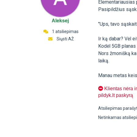
Elementariausias p
Pasipildžius sąska
Aleksej
"Ups, tavo sąskai
1 atsiliepimas
Ir ką dabar? Vėl eit
Siųsti AŽ
Kodėl 5GB planas 
Nors žmonišką kain
laiką.
Manau metas keist
Klientas nėra i
pildyk.lt paskyrą
Atsiliepimas parašy
Netinkamas atsilie