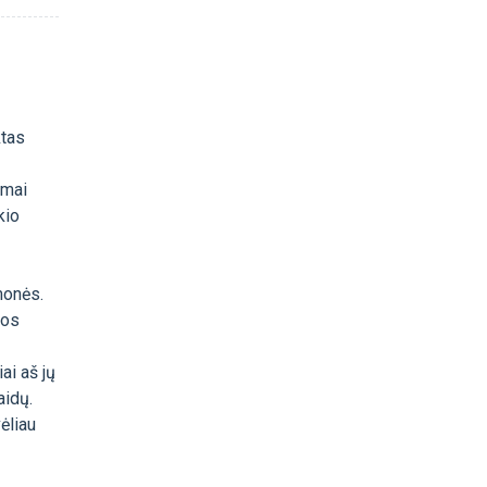
ktas
imai
kio
monės.
mos
ai aš jų
aidų.
ėliau