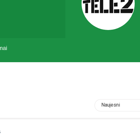
mai
Naujesni
s