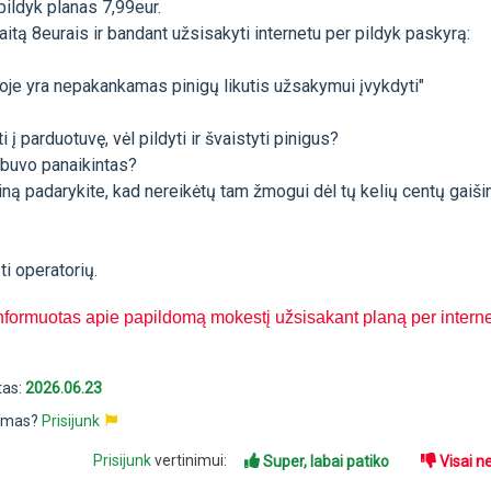
ildyk planas 7,99eur.
itą 8eurais ir bandant užsisakyti internetu per pildyk paskyrą:
toje yra nepakankamas pinigų likutis užsakymui įvykdyti"
i į parduotuvę, vėl pildyti ir švaistyti pinigus?
buvo panaikintas?
ą padarykite, kad nereikėtų tam žmogui dėl tų kelių centų gaiši
i operatorių.
nformuotas apie papildomą mokestį užsisakant planą per intern
tas:
2026.06.23
pimas?
Prisijunk
Prisijunk
vertinimui:
Super, labai patiko
Visai n