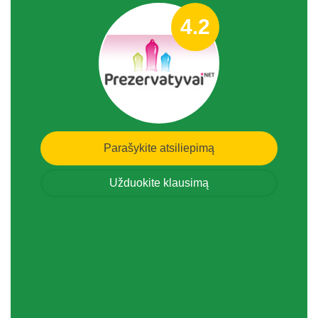
4.2
Parašykite atsiliepimą
Užduokite klausimą