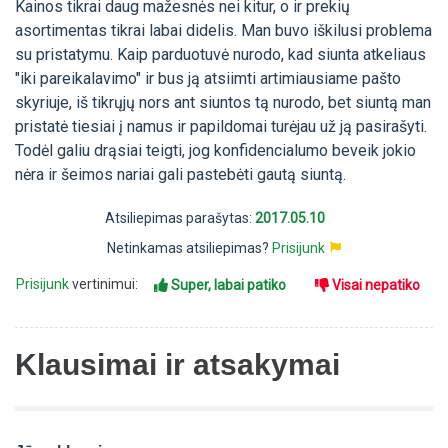
Kainos tikrai daug mažesnės nei kitur, o ir prekių
asortimentas tikrai labai didelis. Man buvo iškilusi problema
su pristatymu. Kaip parduotuvė nurodo, kad siunta atkeliaus
"iki pareikalavimo" ir bus ją atsiimti artimiausiame pašto
skyriuje, iš tikrųjų nors ant siuntos tą nurodo, bet siuntą man
pristatė tiesiai į namus ir papildomai turėjau už ją pasirašyti.
Todėl galiu drąsiai teigti, jog konfidencialumo beveik jokio
nėra ir šeimos nariai gali pastebėti gautą siuntą.
Atsiliepimas parašytas:
2017.05.10
Netinkamas atsiliepimas?
Prisijunk
Prisijunk
vertinimui:
Super, labai patiko
Visai nepatiko
Klausimai ir atsakymai