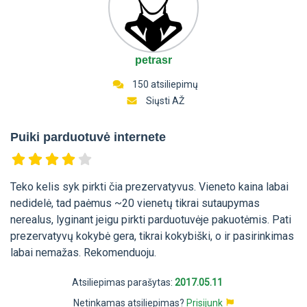
petrasr
150 atsiliepimų
Siųsti AŽ
Puiki parduotuvė internete
Teko kelis syk pirkti čia prezervatyvus. Vieneto kaina labai
nedidelė, tad paėmus ~20 vienetų tikrai sutaupymas
nerealus, lyginant jeigu pirkti parduotuvėje pakuotėmis. Pati
prezervatyvų kokybė gera, tikrai kokybiški, o ir pasirinkimas
labai nemažas. Rekomenduoju.
Atsiliepimas parašytas:
2017.05.11
Netinkamas atsiliepimas?
Prisijunk