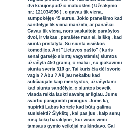
dvi kraujospūdžio matuokles ( Užsakymo
nr.: 121034996 ) , o gavau tik vieną,
sumpokėjęs 45 eurus. Jokio pranešimo kad
sandėlyje tik viena manžetė, ar panašiai.
Gavau tik vieną, nors sąskaitoje parašytos
dvoi, ir viskas , parašėte man el. laišką , kad
siunta pristatyta. Su siunta visiškos
komedijos. Ant "Lietuvos pašto" ( kuris
senai garsėjo siuntų vagystėmis) siuntos
užrašyta 450 gramų, o realiai , su įpakavimu
siunta sveria 310 gr. Tai kuris čia dėl svorio
vagia ? Abu ? Aš jau nekalbu kad
sukčiaujate kaip menkystos, užrašydami
kad siunta sandėlyje, o siuntos beveik
visada reikia laukti savaitę ar ilgiau. Jums
svarbu pasigriebti piningus. Jums ką,
nupirkti Labas kortelę kad būtų galima
susisiekti? Šlykštų , kai pas jus , kaip senų
rusų laikų baraklyne , kur visus vieni
tamsaus gymio veikėjai mulkindavo. Gal