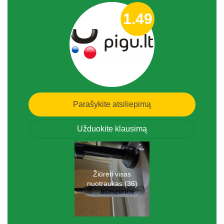
1.49
Parašykite atsiliepimą
Užduokite klausimą
Žiūrėti visas
nuotraukas (36)