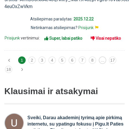
4euOxZwVkm
Atsiliepimas parašytas:
2025.12.22
Netinkamas atsiliepimas?
Prisijunk
Prisijunk
vertinimui:
Super, labai patiko
Visai nepatiko
‹
1
2
3
4
5
6
7
8
...
17
›
18
Klausimai ir atsakymai
Sveiki, Darau akademinį tyrimą apie pirkimą
internetu, su ypatingu fokusu į Pigu.lt Paties