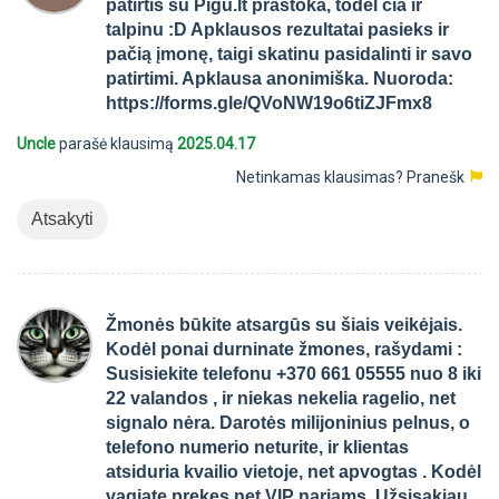
patirtis su Pigu.lt prastoka, todėl čia ir
talpinu :D Apklausos rezultatai pasieks ir
pačią įmonę, taigi skatinu pasidalinti ir savo
patirtimi. Apklausa anonimiška. Nuoroda:
https://forms.gle/QVoNW19o6tiZJFmx8
Uncle
parašė klausimą
2025.04.17
Netinkamas klausimas?
Pranešk
Atsakyti
Žmonės būkite atsargūs su šiais veikėjais.
Kodėl ponai durninate žmones, rašydami :
Susisiekite telefonu +370 661 05555 nuo 8 iki
22 valandos , ir niekas nekelia ragelio, net
signalo nėra. Darotės milijoninius pelnus, o
telefono numerio neturite, ir klientas
atsiduria kvailio vietoje, net apvogtas . Kodėl
vagiate prekes net VIP nariams. Užsisakiau