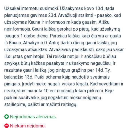
Užsakai internetu susimoki. Užsakymas kovo 13d., tada
planuojamas gavimas 23d. Atvažiuoji atsiimti - pasako, kad
užsakymas Kaune ir informuosim kada gausim. Aišku
neinformuoja. Gauni laišką gerokai po pietų, kad užsakymą
saugos 1 darbo dieną. Parašiau laišką, kaip čia yra ar gauta
iš Kauno. Atsakymo 0. Antrą darbo dieną gauni laišką, jog
užsakymas atšauktas. Atvažiavus pasiklausti, sako jau vakar
išsiųstas gamintojui. Tai reiškia net jei ir anksčiau būčiau
atvykęs būtų kažkas pasakyta ir užsakymo negaučiau. Ir
rezultate gauni laišką, jog pinigus grąžins per 14d. T.y.
balandžio 13d. Puiki schema kaip naudotis svetimais
pinigais. Įrodyti nieko negali, viskas legalu. Kad neverktum ir
neskųstum numeta 10 eur nuolaidą kitam pirkimui. Beje
puikiai susitvarkę, jog negalėtum niekur neigiamų
atsiliepimų palikti ar mažinti reitingų.
Neįrodomas aferizmas.
Niekam neįdomu.