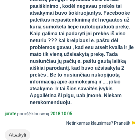
paaiškinimo , kodėl negavau prekės tai
atsakymai buvo šokiruojantys. Facebooke
pateikus nepasitenkinimą dėl negautos už
kurią sumokėta liepė nufotografuoti prekę.
Kaip galima tai padaryti jei prekės iš viso
neturiu ??? kai kreipiausi e. paštu dėl
problemos gavau , kad esu atseit kvaila ir jie
mato tik vieną užsisakytą prekę. Tada
nusiunčiau jų pačių e. paštu gautą laišką
aiškiai parodantį, kad buvo užsisakyta 2
prekės . Be to nusiunčiau nukopijuotą
informaciją apie apmokėjimą ir .... jokio
atsakymo. Ir tai šios savaitės įvykis .
Apgailėtina ši pigu, uab įmonė. Niekam
nerekomenduoju.
jurate
parašė klausimą
2018.10.05
Netinkamas klausimas?
Pranešk
Atsakyti