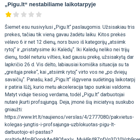
„Pigu.lt“ nestabiliame laikotarpyje
Šiemet esu nusivylusi „Pigu.lt“ paslaugomis. Užsisakiau tris
prekes, tačiau tik vieną gavau žadėtu laiku. Kitos prekės
vėlavo 6 ir net 12 dienų, nors buvo iš kategorijų „atsiimk
rytoj“ ir „pristatysime iki Kalėdų“. Iki Kalėdų neliko nei trijų
dienų, todėl neturiu vilties, kad gausiu prekę, užsisakytą dar
lapkričio 26 d. Vis dėlto, labiausiai komiška situacija su ta
„greitąja preke“, kai „atsiimk rytoj“ virto vos ne „po dviejų
savaičių“. Panašu, kad „Pigu.lt“ išgyvena sudėtingą laikotarpį
ir patiria lūžį, kurio metu akceleracija tapo sunkiai valdoma.
Matyt viduje tiesiog verdama, todėl „Pigu.lt“ darbuotojai
nutarė įkurti profsąjungą. Deja, įmonė šią iniciatyvą suskubo
gniaužti:
https://www.lrt.lt/naujienos/verslas/4/2777080/pakvietus-
kolegas-jungtis-i-profsajunga-uzblokuotas-pigu-lt-
darbuotojo-el-pastas?
srsltid=AfmBOorxkAe48QfwxIy_MuH9r48ZpfVg3D10Vcb9ce