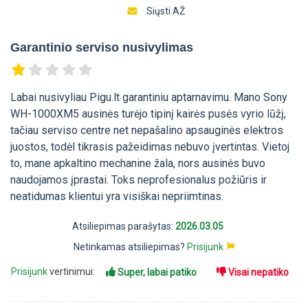
Siųsti AŽ
Garantinio serviso nusivylimas
Labai nusivyliau Pigu.lt garantiniu aptarnavimu. Mano Sony
WH-1000XM5 ausinės turėjo tipinį kairės pusės vyrio lūžį,
tačiau serviso centre net nepašalino apsauginės elektros
juostos, todėl tikrasis pažeidimas nebuvo įvertintas. Vietoj
to, mane apkaltino mechanine žala, nors ausinės buvo
naudojamos įprastai. Toks neprofesionalus požiūris ir
neatidumas klientui yra visiškai nepriimtinas.
Atsiliepimas parašytas:
2026.03.05
Netinkamas atsiliepimas?
Prisijunk
Prisijunk
vertinimui:
Super, labai patiko
Visai nepatiko