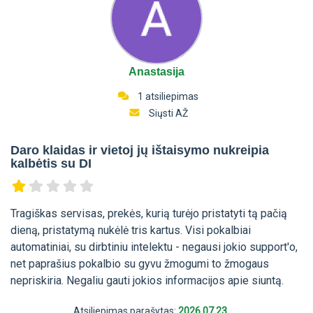
Anastasija
1 atsiliepimas
Siųsti AŽ
Daro klaidas ir vietoj jų ištaisymo nukreipia
kalbėtis su DI
Tragiškas servisas, prekės, kurią turėjo pristatyti tą pačią
dieną, pristatymą nukėlė tris kartus. Visi pokalbiai
automatiniai, su dirbtiniu intelektu - negausi jokio support'o,
net paprašius pokalbio su gyvu žmogumi to žmogaus
nepriskiria. Negaliu gauti jokios informacijos apie siuntą.
Atsiliepimas parašytas:
2026.07.23