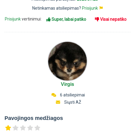
Netinkamas atsiliepimas?
Prisijunk
Prisijunk
vertinimui:
Super, labai patiko
Visai nepatiko
Virgis
6 atsiliepimai
Siųsti AŽ
Pavojingos medžiagos