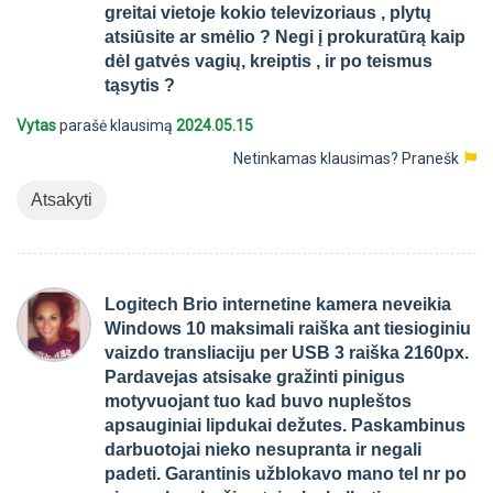
greitai vietoje kokio televizoriaus , plytų
atsiūsite ar smėlio ? Negi į prokuratūrą kaip
dėl gatvės vagių, kreiptis , ir po teismus
tąsytis ?
Vytas
parašė klausimą
2024.05.15
Netinkamas klausimas?
Pranešk
Atsakyti
Logitech Brio internetine kamera neveikia
Windows 10 maksimali raiška ant tiesioginiu
vaizdo transliaciju per USB 3 raiška 2160px.
Pardavejas atsisake gražinti pinigus
motyvuojant tuo kad buvo nupleštos
apsauginiai lipdukai dežutes. Paskambinus
darbuotojai nieko nesupranta ir negali
padeti. Garantinis užblokavo mano tel nr po