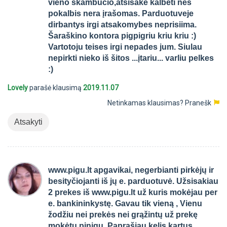
vieno skambučio,atsisake kalbeti nes
pokalbis nera įrašomas. Parduotuveje
dirbantys irgi atsakomybes neprisiima.
Šaraškino kontora pigpigriu kriu kriu :)
Vartotoju teises irgi nepades jum. Siulau
nepirkti nieko iš šitos ...įtariu... varliu pelkes
:)
Lovely
parašė klausimą
2019.11.07
Netinkamas klausimas?
Pranešk
Atsakyti
www.pigu.lt apgavikai, negerbianti pirkėjų ir
besityčiojanti iš jų e. parduotuvė. Užsisakiau
2 prekes iš www.pigu.lt už kuris mokėjau per
e. bankininkystę. Gavau tik vieną , Vienu
žodžiu nei prekės nei grąžintų už prekę
mokėtų pinigų. Paprašiau kelis kartus