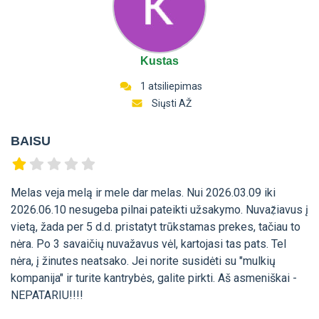
Kustas
1 atsiliepimas
Siųsti AŽ
BAISU
Melas veja melą ir mele dar melas. Nui 2026.03.09 iki
2026.06.10 nesugeba pilnai pateikti užsakymo. Nuvaẓ̌iavus į
vietą, žada per 5 d.d. pristatyt trūkstamas prekes, tačiau to
nėra. Po 3 savaičių nuvažavus vėl, kartojasi tas pats. Tel
nėra, į žinutes neatsako. Jei norite susidėti su "mulkių
kompanija" ir turite kantrybės, galite pirkti. Aš asmeniškai -
NEPATARIU!!!!