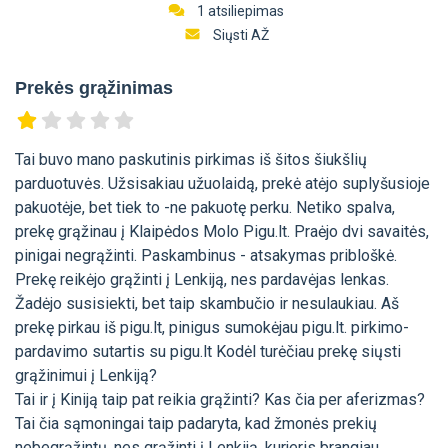
1 atsiliepimas
Siųsti AŽ
Prekės grąžinimas
Tai buvo mano paskutinis pirkimas iš šitos šiukšlių
parduotuvės. Užsisakiau užuolaidą, prekė atėjo suplyšusioje
pakuotėje, bet tiek to -ne pakuotę perku. Netiko spalva,
prekę grąžinau į Klaipėdos Molo Pigu.lt. Praėjo dvi savaitės,
pinigai negrąžinti. Paskambinus - atsakymas pribloškė.
Prekę reikėjo grąžinti į Lenkiją, nes pardavėjas lenkas.
Žadėjo susisiekti, bet taip skambučio ir nesulaukiau. Aš
prekę pirkau iš pigu.lt, pinigus sumokėjau pigu.lt. pirkimo-
pardavimo sutartis su pigu.lt Kodėl turėčiau prekę siųsti
grąžinimui į Lenkiją?
Tai ir į Kiniją taip pat reikia grąžinti? Kas čia per aferizmas?
Tai čia sąmoningai taip padaryta, kad žmonės prekių
nebegrąžintų, nes grąžinti į Lenkiją, kurjeris brangiau