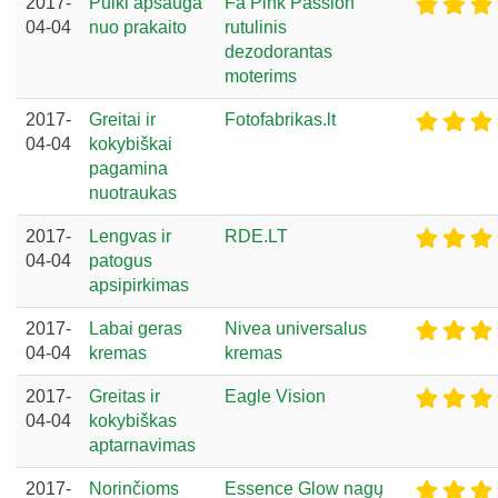
2017-
Puiki apsauga
Fa Pink Passion
04-04
nuo prakaito
rutulinis
dezodorantas
moterims
2017-
Greitai ir
Fotofabrikas.lt
04-04
kokybiškai
pagamina
nuotraukas
2017-
Lengvas ir
RDE.LT
04-04
patogus
apsipirkimas
2017-
Labai geras
Nivea universalus
04-04
kremas
kremas
2017-
Greitas ir
Eagle Vision
04-04
kokybiškas
aptarnavimas
2017-
Norinčioms
Essence Glow nagų