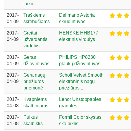
laiku
2017-
Traškiems
Delimano Astoria
04-09
skrebučiams
skrudintuvas
2017-
Greitai
HENSKE HHB177
04-09
užverdantis
elektrinis virdulys
virdulys
2017-
Geras
PHILIPS HP8230
04-09
džiovintuvas
plaukų džiovintuvas
2017-
Gera nagų
Scholl Velvet Smooth
04-09
priežiūros
elektroninis nagų
priemonė
priežiūros...
2017-
Kvapniems
Lenor Unstoppables
04-08
skalbiniams
granulės
2017-
Puikus
Formil Color skystas
04-08
skalbiklis
skalbiklis