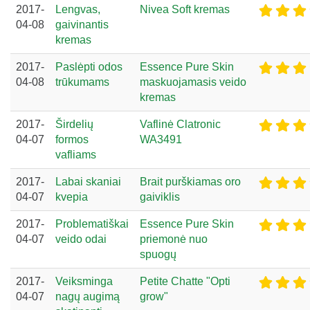
2017-
Lengvas,
Nivea Soft kremas
04-08
gaivinantis
kremas
2017-
Paslėpti odos
Essence Pure Skin
04-08
trūkumams
maskuojamasis veido
kremas
2017-
Širdelių
Vaflinė Clatronic
04-07
formos
WA3491
vafliams
2017-
Labai skaniai
Brait purškiamas oro
04-07
kvepia
gaiviklis
2017-
Problematiškai
Essence Pure Skin
04-07
veido odai
priemonė nuo
spuogų
2017-
Veiksminga
Petite Chatte "Opti
04-07
nagų augimą
grow"