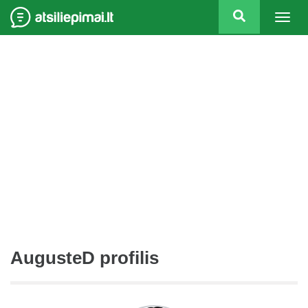
Togg
navig
AugusteD profilis