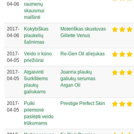
04-06
raumenų
skausmui
malšinti
2017-
Kokybiškas
Moteriškas skustuvas
04-06
plaukelių
Gillette Venus
šalinimas
2017-
Veido ir kūno
Re-Gen Oil aliejukas
04-05
priežiūrai
2017-
Atgaivinti
Joanna plaukų
04-05
šiurkštiems
galiukų serumas
plaukų
Argan Oil
galiukams
2017-
Puiki
Prestige Perfect Skin
04-05
priemonė
paslėpti veido
trūkumams