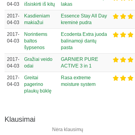
04-03
išsiskirti iš kitų
lakas
2017-
Kasdieniam
Essence Stay All Day
04-03
makiažui
kreminė pudra
2017-
Norintiems
Ecodenta Extra juoda
04-03
baltos
balinamoji dantų
šypsenos
pasta
2017-
Gražiai veido
GARNIER PURE
04-03
odai
ACTIVE 3 in 1
2017-
Greitai
Rasa extreme
04-03
pagerino
moisture system
plaukų būklę
Klausimai
Nėra klausimų