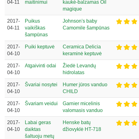
04-11
maitinimui
kaukė-balzamas Oil
magique
2017-
Puikus
Johnson's baby
04-11
vaikiškas
Camomile šampūnas
šampūnas
2017-
Puiki keptuvė
Ceramica Delicia
04-10
keraminė keptuvė
2017-
Atgaivinti odai
Žiedė Levandų
04-10
hidrolatas
2017-
Švariai nosytei
Humer jūros vanduo
04-10
CHILD
2017-
Švariam veidui
Garnier micelinis
04-10
valomasis vanduo
2017-
Labai geras
Henske batų
04-10
daiktas
džiovyklė HT-718
šaltuoju metų