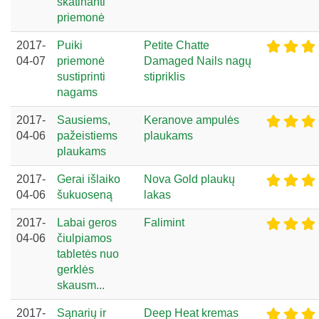
skatinanti
priemonė
2017-
Puiki
Petite Chatte
04-07
priemonė
Damaged Nails nagų
sustiprinti
stipriklis
nagams
2017-
Sausiems,
Keranove ampulės
04-06
pažeistiems
plaukams
plaukams
2017-
Gerai išlaiko
Nova Gold plaukų
04-06
šukuoseną
lakas
2017-
Labai geros
Falimint
04-06
čiulpiamos
tabletės nuo
gerklės
skausm...
2017-
Sąnarių ir
Deep Heat kremas