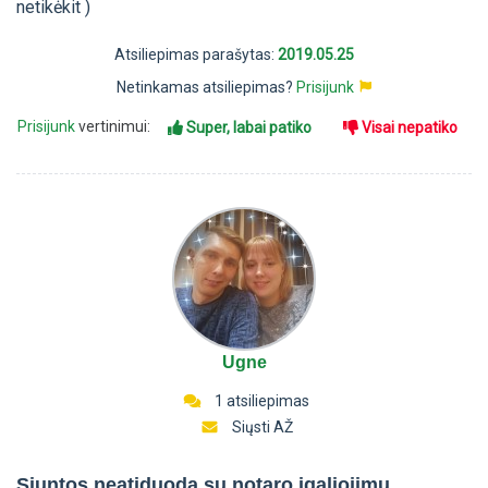
netikėkit )
Atsiliepimas parašytas:
2019.05.25
Netinkamas atsiliepimas?
Prisijunk
Prisijunk
vertinimui:
Super, labai patiko
Visai nepatiko
Ugne
1 atsiliepimas
Siųsti AŽ
Siuntos neatiduoda su notaro įgaliojimu