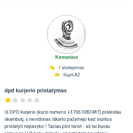
Kemanius
1 atsiliepimas
Siųsti AŽ
dpd kurjerio pristatymas
Iš DPD kurjerio (kurio numeris +37061082487) praleidau
skambutį, o nevidonas iškarto pažymėjo kad siuntos
pristatyti nepavyko ! Tačiau plot twist - aš tai buvau