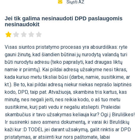
Siųsti AŽ
Jei tik galima nesinaudoti DPD paslaugomis
nesinaudokit
Visas siuntos pristatymo procesas yra absurdiškas: ryte
gauni žinutę, kad šiandien būtinai jų nurodytą valandą turi
būti nurodytu adresu (teko paprašyti, kad draugas liktų
namie ir priimtų). Kai pildai adresą užsakyme nesi tikras,
kada kuriuo metu tiksliai būsi (darbe, namie, susitikime, ar
kt.). Be to, kai pildai adresą niekur niekas neprašo laiptinės
kodo, DPD, taip pat. Atvažiuoja, skambina tris kartus, kas
minutę, nes negali įeiti, nes reikia kodo, o aš tuo metu
susitikime, kurį pati vedu ir negaliu atsliepti. Praleidai
skambučius ir tavo užsakymas keliauja kur? Ogi į Biruliškes!
Ir susirenki savo asmens dokumentą, ir varai iki Biruliškių
kaži kur :D TODĖL jei darant užsakymą, galit rinktis ar DPD
pristatymas, ar atsiimti kur nors paštomate, labai