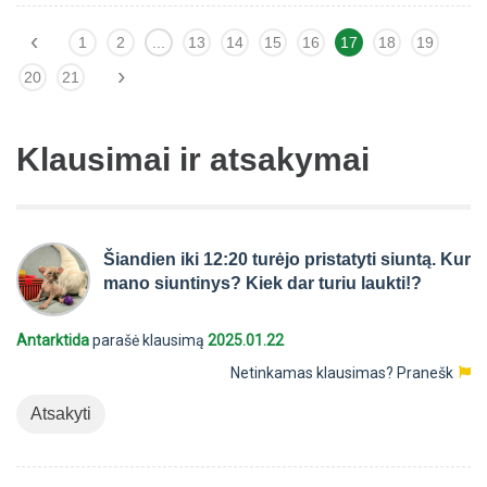
‹
1
2
...
13
14
15
16
17
18
19
›
20
21
Klausimai ir atsakymai
Šiandien iki 12:20 turėjo pristatyti siuntą. Kur
mano siuntinys? Kiek dar turiu laukti!?
Antarktida
parašė klausimą
2025.01.22
Netinkamas klausimas?
Pranešk
Atsakyti