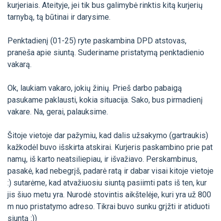
kurjeriais. Ateityje, jei tik bus galimybė rinktis kitą kurjerių
tarnybą, tą būtinai ir darysime.
Penktadienį (01-25) ryte paskambina DPD atstovas,
praneša apie siuntą. Suderiname pristatymą penktadienio
vakarą.
Ok, laukiam vakaro, jokių žinių. Prieš darbo pabaigą
pasukame paklausti, kokia situacija. Sako, bus pirmadienį
vakare. Na, gerai, palauksime.
Šitoje vietoje dar pažymiu, kad dalis užsakymo (gartraukis)
kažkodėl buvo išskirta atskirai. Kurjeris paskambino prie pat
namų, iš karto neatsiliepiau, ir išvažiavo. Perskambinus,
pasakė, kad nebegrįš, padarė ratą ir dabar visai kitoje vietoje
:) sutarėme, kad atvažiuosiu siuntą pasiimti pats iš ten, kur
jis šiuo metu yra. Nurodė stovintis aikštelėje, kuri yra už 800
m nuo pristatymo adreso. Tikrai buvo sunku grįžti ir atiduoti
siuntą :))