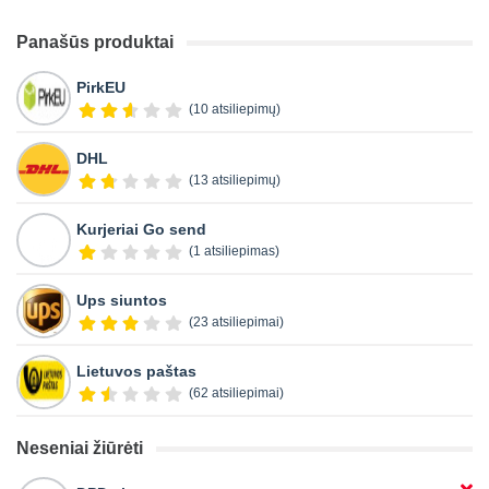
Panašūs produktai
PirkEU
(10 atsiliepimų)
DHL
(13 atsiliepimų)
Kurjeriai Go send
(1 atsiliepimas)
Ups siuntos
(23 atsiliepimai)
Lietuvos paštas
(62 atsiliepimai)
Neseniai žiūrėti