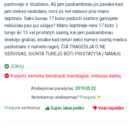
pastovėjo ir išvažiavo. Aš jam paskambinau jis pasakė kad
jam niekas neatidare, nors jis net nebuvo prie mano
laiptinės. Sako buvau 17 butui paduoti siuntos galvojate
nebūčiau pas jus užėjęs? Mano laiptinėje nėra 17 buto :)
turėjo iki 13 val pristatyti siuntą, kai jam paskambinau
šnekėjo grubiai, atsakė kad neturi laiko numes siuntą mados
paštomate ir numetė ragelį. ČIA TRAGEDIJA O NE
SERVISAS, SIUNTA TURĖJO BŪTI PRISTATYTA Į NAMUS
JOKIŲ
Kurjeris nemoka bendrauti mandagiai, imituoja darbą
Atsiliepimas parašytas:
2019.05.22
Netinkamas atsiliepimas?
Prisijunk
Prisijunk
vertinimui:
Super, labai patiko
Visai nepatiko