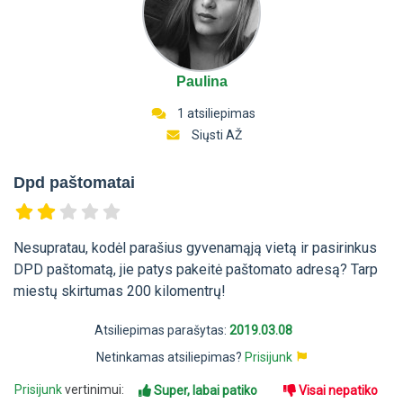
Paulina
1 atsiliepimas
Siųsti AŽ
Dpd paštomatai
Nesupratau, kodėl parašius gyvenamąją vietą ir pasirinkus
DPD paštomatą, jie patys pakeitė paštomato adresą? Tarp
miestų skirtumas 200 kilomentrų!
Atsiliepimas parašytas:
2019.03.08
Netinkamas atsiliepimas?
Prisijunk
Prisijunk
vertinimui:
Super, labai patiko
Visai nepatiko