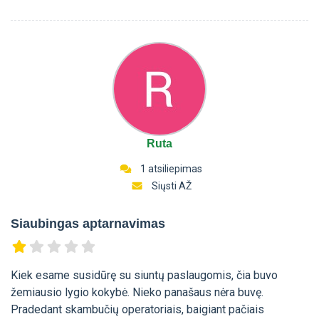
Ruta
1 atsiliepimas
Siųsti AŽ
Siaubingas aptarnavimas
Kiek esame susidūrę su siuntų paslaugomis, čia buvo
žemiausio lygio kokybė. Nieko panašaus nėra buvę.
Pradedant skambučių operatoriais, baigiant pačiais