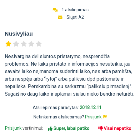
1 atsiliepimas
Siųsti AŽ
Nusivyliau
Nesivargina dėl siuntos pristatymo, nesprendžia
problemos. Ne laiku pristato ir informacijos nesuteikia, jau
savaitė laiko neįmanoma suderinti laiko, nes arba pamiršta,
arba nespėja arba “rytoj” arba paliksiu dpd paštomate ir
nepalieka. Perskambina su sarkazmu “paliksiu pirmadienį”.
Sugaišino daug laiko ir aplamai siulau nieko bendro neturėti.
Atsiliepimas parašytas:
2018.12.11
Netinkamas atsiliepimas?
Prisijunk
Prisijunk
vertinimui:
Super, labai patiko
Visai nepatiko