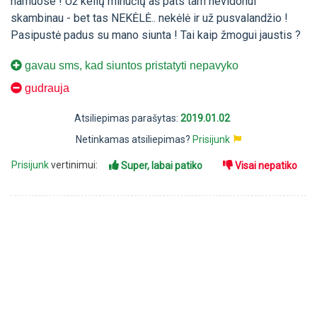
namuose ! Už kelių minučių aš pats tam nevidonui
skambinau - bet tas NEKĖLĖ.. nekėlė ir už pusvalandžio !
Pasipustė padus su mano siunta ! Tai kaip žmogui jaustis ?
gavau sms, kad siuntos pristatyti nepavyko
gudrauja
Atsiliepimas parašytas:
2019.01.02
Netinkamas atsiliepimas?
Prisijunk
Prisijunk
vertinimui:
Super, labai patiko
Visai nepatiko