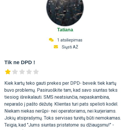
Tatiana
1 atsiliepimas
Siųsti AŽ
Tik ne DPD !
Kiek kartų teko gauti prekes per DPD- beveik tiek kartų
buvo problemų. Pasiruoškite tam, kad savo siuntas teks
tiesiog išreikalauti. SMS neatsiunčia, nepaskambina,
neparašo į pašto dėžutę. Klientas turi pats spelioti kodėl.
Niekam niekas nerūpi- nei operatoriams, nei kurjeriams.
Jokių atsiprašymų. Toks servisas turėtų būti nemokamas.
Teigia, kad "Jums siuntas pristatome su džiaugsmu!" -