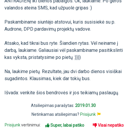
ANTRADIENĮ iki dienos pabaigos. Ok, laukiame. Po geros
valandos ateina SMS, kad užpuolė gripas :)
Paskambiname siuntėjo atstovui, kuris susisiekė su p.
Audrone, DPD pardavimų projektų vadove.
Atsako, kad tikrai bus ryte. Šiandien rytas. Vėl neiname į
darbą, laukiame. Galiausiai vėl paskambiname pasitikslinti
kas vyksta, pristatysime po pietų :))))
Na, laukime pietų. Rezultate, jau dvi darbo dienos visiškai
sugadintos. Klausimas, kiek dar tokių bus.
Išvada: venkite šios bendrovės ir jos teikiamų paslaugų.
Atsiliepimas parašytas:
2019.01.30
Netinkamas atsiliepimas?
Prisijunk
Prisijunk
vertinimui:
Super, labai patiko
Visai nepatiko