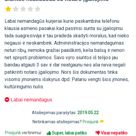
Labai nemandagūs kurjeriai kurie paskambina telefonu
klausia asmeno pasakai kad pasimsi sunta su įgaliojimu
tada suagresivėja ir tau pradeda skaityti moralus, kad nieko
negausi ir neskambink. Admininstracijos nemandagumas
neturi ribų, nemoka gražiai paaiškinti, kelia balsą ir nenori
net spręsti problemos. Savo vyro siuntos iš telijos jau
bandau atgauti 3 sav ir dar neatgaunu nes alia neva negali
patikrinti notaro įgaliojimo. Nors šis dokumentas tinka
visoms įmonėms išskyrus dpd. Patariu vengti šios įmonės,
kultūringumo nulis.
Labai nemandagus
Atsiliepimas parašytas:
2019.05.22
Netinkamas atsiliepimas?
Prisijunk
Prisijunk
vertinimui:
Super, labai patiko
Visai nepatiko