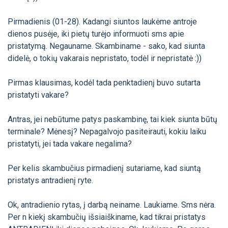
Pirmadienis (01-28). Kadangi siuntos laukėme antroje
dienos pusėje, iki pietų turėjo informuoti sms apie
pristatymą. Negauname. Skambiname - sako, kad siunta
didelė, o tokių vakarais nepristato, todėl ir nepristatė :))
Pirmas klausimas, kodėl tada penktadienį buvo sutarta
pristatyti vakare?
Antras, jei nebūtume patys paskambinę, tai kiek siunta būtų
terminale? Mėnesį? Nepagalvojo pasiteirauti, kokiu laiku
pristatyti, jei tada vakare negalima?
Per kelis skambučius pirmadienį sutariame, kad siuntą
pristatys antradienį ryte.
Ok, antradienio rytas, į darbą neiname. Laukiame. Sms nėra.
Per n kiekį skambučių išsiaiškiname, kad tikrai pristatys