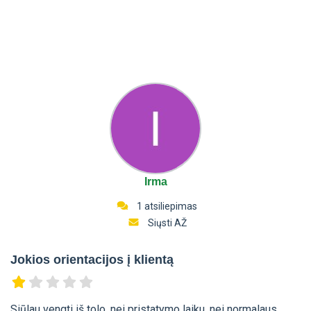
Irma
1 atsiliepimas
Siųsti AŽ
Jokios orientacijos į klientą
Siūlau vengti iš tolo, nei pristatymo laiku, nei normalaus