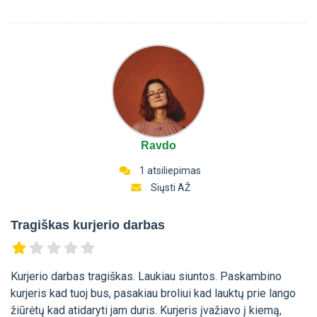
Ravdo
1 atsiliepimas
Siųsti AŽ
Tragiškas kurjerio darbas
Kurjerio darbas tragiškas. Laukiau siuntos. Paskambino
kurjeris kad tuoj bus, pasakiau broliui kad lauktų prie lango
žiūrėtų kad atidaryti jam duris. Kurjeris įvažiavo į kiemą,