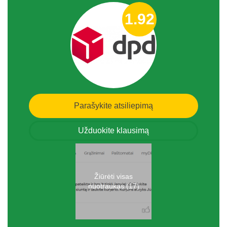
1.92
Parašykite atsiliepimą
Užduokite klausimą
Žiūrėti visas
nuotraukas (17)