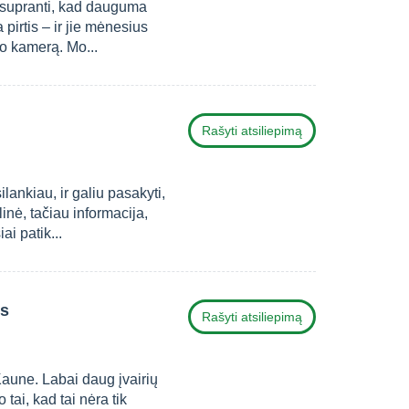
nesupranti, kad dauguma
pirtis – ir jie mėnesius
do kamerą. Mo...
Rašyti atsiliepimą
lankiau, ir galiu pasakyti,
linė, tačiau informacija,
i patik...
us
Rašyti atsiliepimą
une. Labai daug įvairių
 tai, kad tai nėra tik