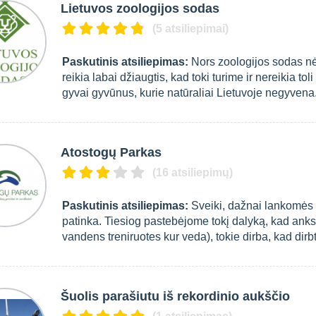
Lietuvos zoologijos sodas
(5 atsiliepimai)
Paskutinis atsiliepimas:
Nors zoologijos sodas nė
reikia labai džiaugtis, kad toki turime ir nereikia to
gyvai gyvūnus, kurie natūraliai Lietuvoje negyvena
Atostogų Parkas
(16 atsiliepimų)
Paskutinis atsiliepimas:
Sveiki, dažnai lankomės 
patinka. Tiesiog pastebėjome tokį dalyką, kad anksči
vandens treniruotes kur veda), tokie dirba, kad dirbtų
Šuolis parašiutu iš rekordinio aukščio