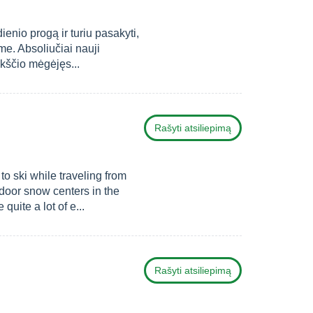
nio progą ir turiu pasakyti,
e. Absoliučiai nauji
ukščio mėgėjęs...
Rašyti atsiliepimą
 ski while traveling from
door snow centers in the
uite a lot of e...
Rašyti atsiliepimą