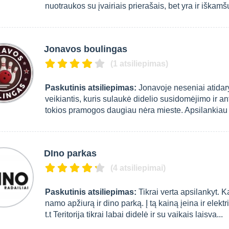
nuotraukos su įvairiais prierašais, bet yra ir iškamšų
Jonavos boulingas
(1 atsiliepimas)
Paskutinis atsiliepimas:
Jonavoje neseniai atidary
veikiantis, kuris sulaukė didelio susidomėjimo ir a
tokios pramogos daugiau nėra mieste. Apsilankiau ir
DIno parkas
(4 atsiliepimai)
Paskutinis atsiliepimas:
Tikrai verta apsilankyt. 
namo apžiurą ir dino parką. Į tą kainą įeina ir elekt
t.t Teritorija tikrai labai didelė ir su vaikais laisva...