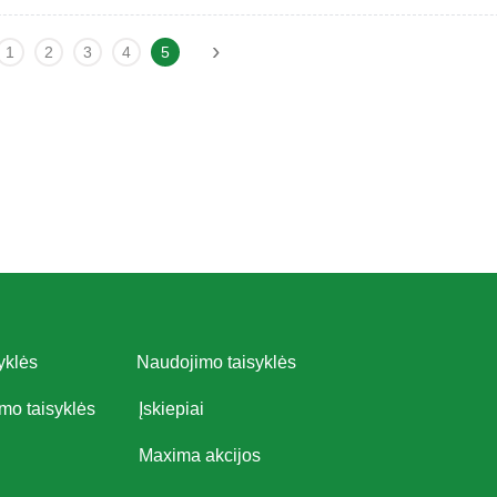
›
1
2
3
4
5
yklės
Naudojimo taisyklės
imo taisyklės
Įskiepiai
Maxima akcijos