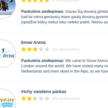
(1 atsiliepimas)
Paskutinis atsiliepimas:
Gavau šią dovaną gimtadie
kad tai viena geriausių mano gautų dovanų gyvenim
įspūdžiai kokių niekur kitur neteko patirti. Neesu a
Snow Arena
(13 atsiliepimų)
Paskutinis atsiliepimas:
We came to Snow Arena to
London around the world. We have visited many in
Netherlands and even skied in the Alps, so we have q
Vichy vandens parkas
(39 atsiliepimai)