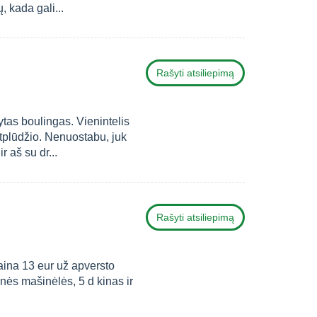
, kada gali...
Rašyti atsiliepimą
tas boulingas. Vienintelis
ntplūdžio. Nenuostabu, juk
 aš su dr...
Rašyti atsiliepimą
Kaina 13 eur už apversto
rinės mašinėlės, 5 d kinas ir