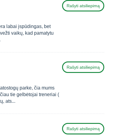
Rašyti atsiliepimą
ra labai įspūdingas, bet
li vežti vaikų, kad pamatytu
.
Rašyti atsiliepimą
atostogų parke, čia mums
au tie gelbėtojai treneriai (
, ats...
Rašyti atsiliepimą