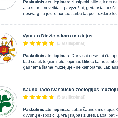
Paskutinis atsiliepimas:
Nusiperki bilietą ir net 
atrakcionų neveikia – pavyzdžiui, geriausia turkiška 
nesivargina jos remontuoti arba taupo ir uždaro le
Vytauto Didžiojo karo muziejus
(3 atsiliepimai)
Paskutinis atsiliepimas:
Dar visai nesenai čia apsi
kad čia tik teigiami atsiliepimai. Bilieto kaino simbo
gaunama šiame muziejuje - neįkainojama. Labiausia
Kauno Tado Ivanausko zoologijos muziej
(5 atsiliepimai)
Paskutinis atsiliepimas:
Labai šaunus muziejus Ka
gyvūnų ekspozicijų, yra į ką pasižiūrėti. Labai patiko