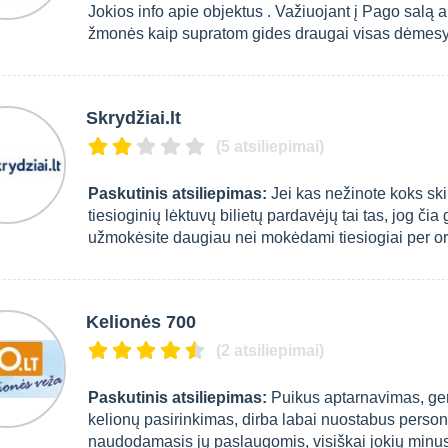
Jokios info apie objektus . Važiuojant į Pago salą a
žmonės kaip supratom gides draugai visas dėmesys
Skrydžiai.lt
(5 atsiliepimai)
Paskutinis atsiliepimas:
Jei kas nežinote koks skir
tiesioginių lėktuvų bilietų pardavėjų tai tas, jog čia g
užmokėsite daugiau nei mokėdami tiesiogiai per or.
Kelionės 700
(2 atsiliepimai)
Paskutinis atsiliepimas:
Puikus aptarnavimas, gero
kelionų pasirinkimas, dirba labai nuostabus persona
naudodamasis jų paslaugomis, visiškai jokių minu