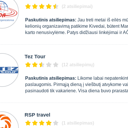
(2 atsiliepimai)
Paskutinis atsiliepimas:
Jau treti metai iš eilės
kelionių organizavimą patikime Kivedai, būtent Maryt
karto nenusivylėme. Patys didžiausi linkėjimai ir A
Tez Tour
(12 atsiliepimų)
Paskutinis atsiliepimas:
Likome labai nepatenkint
paslaugomis. Pirmąją dieną į viešbutį atvykome vak
pasinaudoti tik vakariene. Visa diena buvo prarasta, 
RSP travel
(1 atsiliepimas)