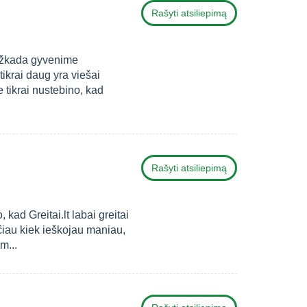
Rašyti atsiliepimą
ažkada gyvenime
ikrai daug yra viešai
 tikrai nustebino, kad
Rašyti atsiliepimą
kad Greitai.lt labai greitai
sčiau kiek ieškojau maniau,
m...