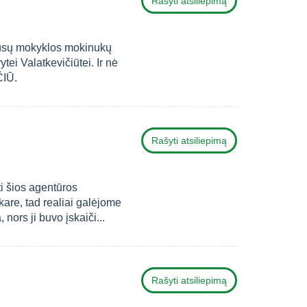
Rašyti atsiliepimą
 mūsų mokyklos mokinukų
ei Valatkevičiūtei. Ir nė
ČIŪ.
Rašyti atsiliepimą
i šios agentūros
are, tad realiai galėjome
nors ji buvo įskaiči...
Rašyti atsiliepimą