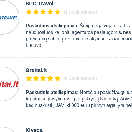
BPC Travel
(1 atsiliepimas)
Paskutinis atsiliepimas:
Šiaip negalvojau, kad k
nauduosiuos kelionių agentūros paslaugomis, nes t
prieinamų šaltinių kelionių užsakymui. Tačiau mane
Lietuvo...
Greitai.lt
(1 atsiliepimas)
Paskutinis atsiliepimas:
Norėčiau pasidžiaugti tuo, 
ir patogiai pavyko rasti pigų skrydį į Niujorką. Ank
kad nuskristi į JAV iki 300 eurų pirmyn atgal yra neį
Kiveda