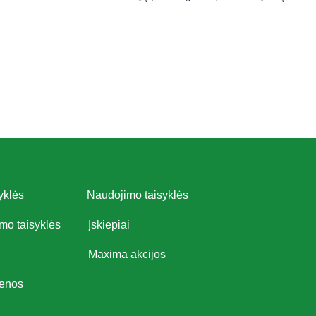
yklės
Naudojimo taisyklės
imo taisyklės
Įskiepiai
Maxima akcijos
ienos