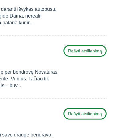
 daranti išvykas autobusu.
gidė Daina, nereali,
ataria kur ir...
Rašyti atsiliepimą
ifę per bendrovę Novaturas,
ifė–Vilnius. Tačiau tik
is – buv...
Rašyti atsiliepimą
su savo drauge bendravo .