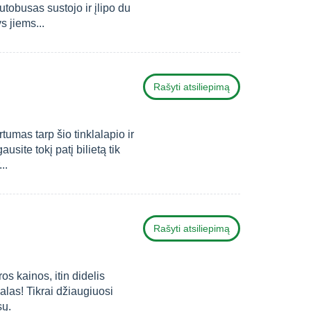
utobusas sustojo ir įlipo du
 jiems...
Rašyti atsiliepimą
tumas tarp šio tinklalapio ir
ausite tokį patį bilietą tik
..
Rašyti atsiliepimą
s kainos, itin didelis
las! Tikrai džiaugiuosi
sų.