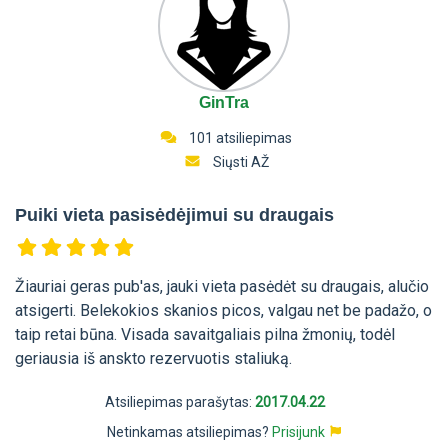
GinTra
101 atsiliepimas
Siųsti AŽ
Puiki vieta pasisėdėjimui su draugais
Žiauriai geras pub'as, jauki vieta pasėdėt su draugais, alučio
atsigerti. Belekokios skanios picos, valgau net be padažo, o
taip retai būna. Visada savaitgaliais pilna žmonių, todėl
geriausia iš anskto rezervuotis staliuką.
Atsiliepimas parašytas:
2017.04.22
Netinkamas atsiliepimas?
Prisijunk