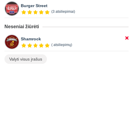
Burger Street
(3 atsiliepimai)
Neseniai žiūrėti
Shamrock
( atsiliepimų)
Valyti visus įrašus