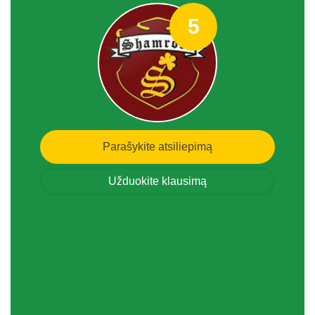
5
Parašykite atsiliepimą
Užduokite klausimą