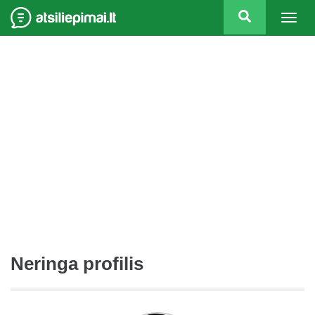
Togg
navig
Neringa profilis