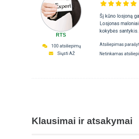
Šį kūno losjoną gal
Losjonas maloniai 
kokybės santykis.
RTS
Atsiliepimas parašy
100 atsiliepimų
Siųsti AŽ
Netinkamas atsilie
Klausimai ir atsakymai