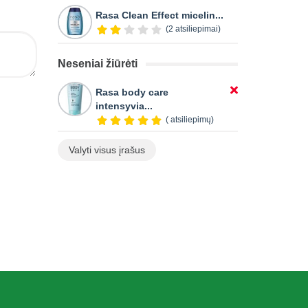
Rasa Clean Effect micelin...
(2 atsiliepimai)
Neseniai žiūrėti
Rasa body care
intensyvia...
( atsiliepimų)
Valyti visus įrašus