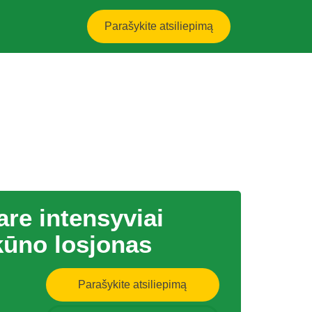
Parašykite atsiliepimą
re intensyviai
kūno losjonas
Parašykite atsiliepimą