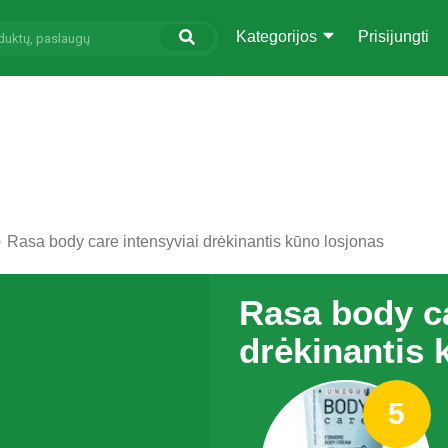
Kategorijos
Prisijungti
Rasa body care intensyviai drėkinantis kūno losjonas
Rasa body ca
drėkinantis 
5