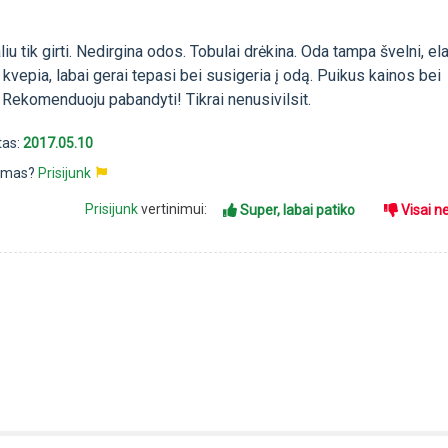
iu tik girti. Nedirgina odos. Tobulai drėkina. Oda tampa švelni, el
kvepia, labai gerai tepasi bei susigeria į odą. Puikus kainos bei
 Rekomenduoju pabandyti! Tikrai nenusivilsit.
tas:
2017.05.10
pimas?
Prisijunk
Prisijunk
vertinimui:
Super, labai patiko
Visai n