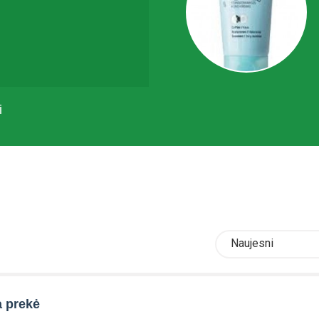
i
Naujesni
a prekė