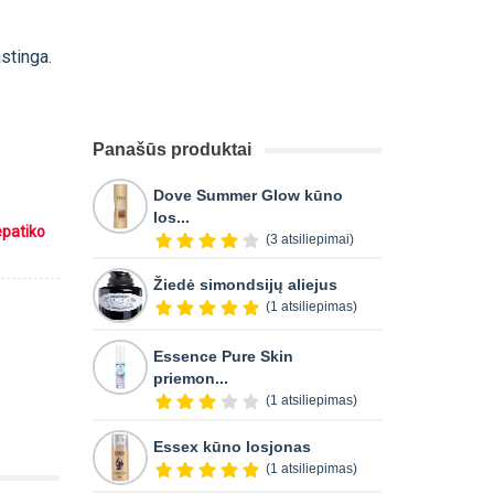
astinga.
Panašūs produktai
Dove Summer Glow kūno
los...
epatiko
(3 atsiliepimai)
Žiedė simondsijų aliejus
(1 atsiliepimas)
Essence Pure Skin
priemon...
(1 atsiliepimas)
Essex kūno losjonas
(1 atsiliepimas)