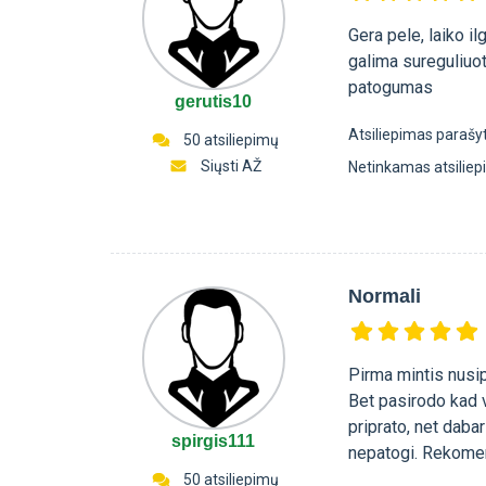
Gera pele, laiko i
galima sureguliuo
patogumas
gerutis10
Atsiliepimas parašy
50 atsiliepimų
Siųsti AŽ
Netinkamas atsilie
Normali
Pirma mintis nusip
Bet pasirodo kad v
priprato, net daba
spirgis111
nepatogi. Rekome
50 atsiliepimų