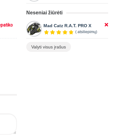
Neseniai žiūrėti
epatiko
Mad Catz R.A.T. PRO X
( atsiliepimų)
Valyti visus įrašus