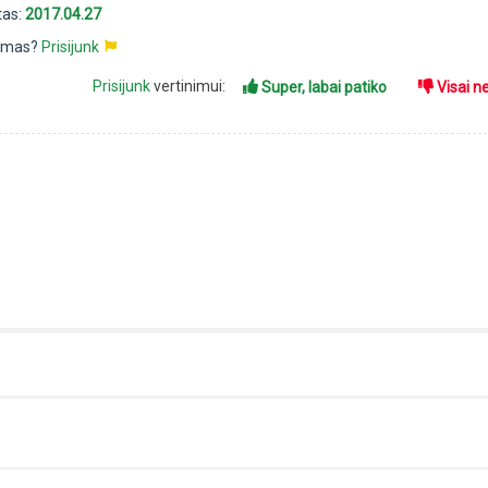
tas:
2017.04.27
pimas?
Prisijunk
Prisijunk
vertinimui:
Super, labai patiko
Visai n