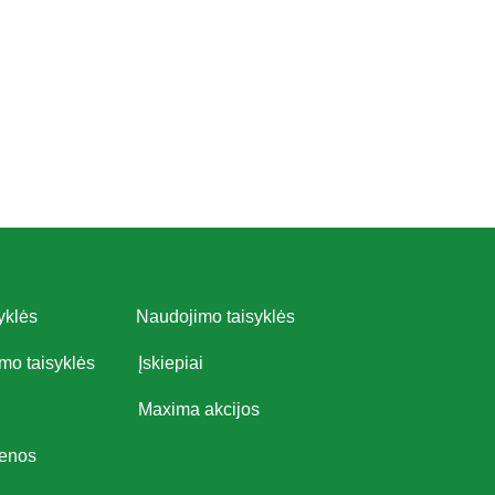
yklės
Naudojimo taisyklės
imo taisyklės
Įskiepiai
Maxima akcijos
ienos