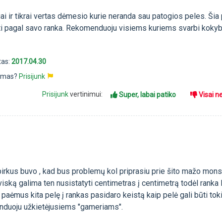
lgai ir tikrai vertas dėmesio kurie neranda sau patogios peles. Šia
ti pagal savo ranka. Rekomenduoju visiems kuriems svarbi kokyb
tas:
2017.04.30
pimas?
Prisijunk
Prisijunk
vertinimui:
Super, labai patiko
Visai n
irkus buvo , kad bus problemų kol priprasiu prie šito mažo mons
iską galima ten nusistatyti centimetras į centimetrą todėl ranka 
r paėmus kita pelę į rankas pasidaro keistą kaip pelė gali būti tok
nduoju užkietėjusiems "gameriams".