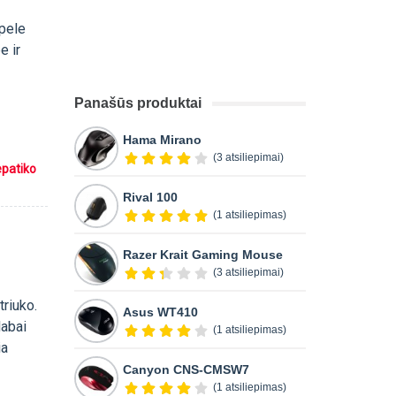
 pele
e ir
Panašūs produktai
Hama Mirano
(3 atsiliepimai)
epatiko
Rival 100
(1 atsiliepimas)
Razer Krait Gaming Mouse
(3 atsiliepimai)
triuko.
Asus WT410
labai
(1 atsiliepimas)
ia
Canyon CNS-CMSW7
(1 atsiliepimas)