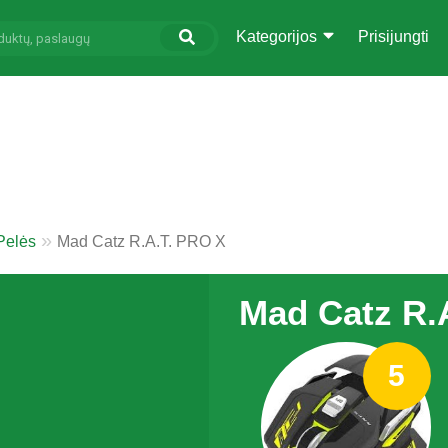
Kategorijos
Prisijungti
Pelės
Mad Catz R.A.T. PRO X
Mad Catz R.
5