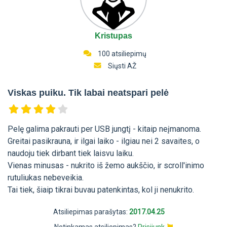
Kristupas
100 atsiliepimų
Siųsti AŽ
Viskas puiku. Tik labai neatspari pelė
Pelę galima pakrauti per USB jungtį - kitaip neįmanoma.
Greitai pasikrauna, ir ilgai laiko - ilgiau nei 2 savaites, o
naudoju tiek dirbant tiek laisvu laiku.
Vienas minusas - nukrito iš žemo aukščio, ir scroll'inimo
rutuliukas nebeveikia.
Tai tiek, šiaip tikrai buvau patenkintas, kol ji nenukrito.
Atsiliepimas parašytas:
2017.04.25