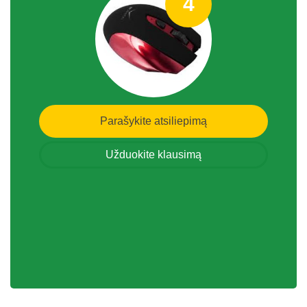
4
Parašykite atsiliepimą
Užduokite klausimą