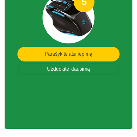
5
Parašykite atsiliepimą
Užduokite klausimą