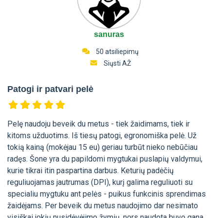
sanuras
50 atsiliepimų
Siųsti AŽ
Patogi ir patvari pelė
Pelę naudoju beveik du metus - tiek žaidimams, tiek ir
kitoms užduotims. Iš tiesų patogi, egronomiška pelė. Už
tokią kainą (mokėjau 15 eu) geriau turbūt nieko nebūčiau
radęs. Šone yra du papildomi mygtukai puslapių valdymui,
kurie tikrai itin paspartina darbus. Keturių padėčių
reguliuojamas jautrumas (DPI), kurį galima reguliuoti su
specialiu mygtuku ant pelės - puikus funkcinis sprendimas
žaidėjams. Per beveik du metus naudojimo dar nesimato
visiškai jokių nusidėvėjimo žymių, nors naudota buvo gana