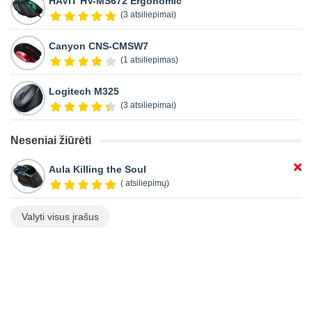
HAVIT HV-MS672 Ergonomic
(3 atsiliepimai)
Canyon CNS-CMSW7
(1 atsiliepimas)
Logitech M325
(3 atsiliepimai)
Neseniai žiūrėti
Aula Killing the Soul
( atsiliepimų)
Valyti visus įrašus