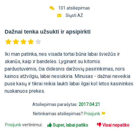
101 atsiliepimas
Siųsti AŽ
Dažnai tenka užsukti ir apsipirkti
Iki man patinka, nes visada tortai būna labai šviežūs ir
skanūs, kaip ir bandelės. Lyginant su kitomis
parduotuvėmis, čia didesnis daržovių pasirinkimas, nors
kainos atžvilgiu, labai nesiskiria. Minusas - dažnai neveikia
pusė kasų ir tikrai reikia laukti labai ilgai kol lėtos kasininkės
nuskanuos prekes.
Atsiliepimas parašytas:
2017.04.21
Netinkamas atsiliepimas?
Prisijunk
Prisijunk
vertinimui:
Super, labai patiko
Visai nepatiko