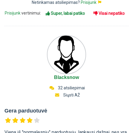
Netinkamas atsiliepimas?
Prisijunk
Prisijunk
vertinimui:
Super, labai patiko
Visai nepatiko
Blacksnow
32 atsiliepimai
Siųsti AŽ
Gera parduotuvė
Viena iš "normalesnių" parduotuvių, lankausi dažnai, nes yra