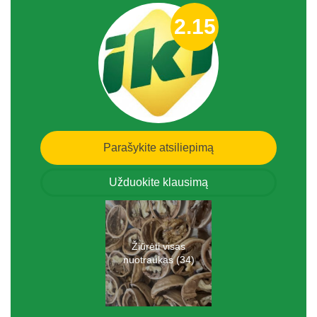
2.15
Parašykite atsiliepimą
Užduokite klausimą
Žiūrėti visas
nuotraukas (34)