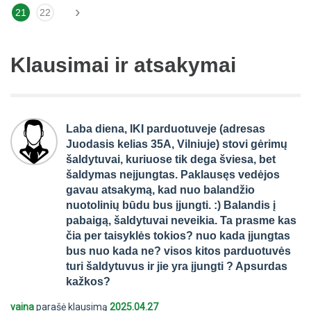
›
21
22
Klausimai ir atsakymai
Laba diena, IKI parduotuveje (adresas
Juodasis kelias 35A, Vilniuje) stovi gėrimų
šaldytuvai, kuriuose tik dega šviesa, bet
šaldymas neįjungtas. Paklausęs vedėjos
gavau atsakymą, kad nuo balandžio
nuotolinių būdu bus įjungti. :) Balandis į
pabaigą, šaldytuvai neveikia. Ta prasme kas
čia per taisyklės tokios? nuo kada įjungtas
bus nuo kada ne? visos kitos parduotuvės
turi šaldytuvus ir jie yra įjungti ? Apsurdas
kažkos?
vaina
parašė klausimą
2025.04.27