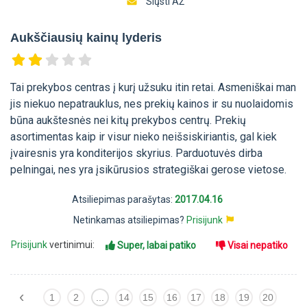
Siųsti AŽ
Aukščiausių kainų lyderis
Tai prekybos centras į kurį užsuku itin retai. Asmeniškai man
jis niekuo nepatrauklus, nes prekių kainos ir su nuolaidomis
būna aukštesnės nei kitų prekybos centrų. Prekių
asortimentas kaip ir visur nieko neišsiskiriantis, gal kiek
įvairesnis yra konditerijos skyrius. Parduotuvės dirba
pelningai, nes yra įsikūrusios strategiškai gerose vietose.
Atsiliepimas parašytas:
2017.04.16
Netinkamas atsiliepimas?
Prisijunk
Prisijunk
vertinimui:
Super, labai patiko
Visai nepatiko
‹
1
2
...
14
15
16
17
18
19
20