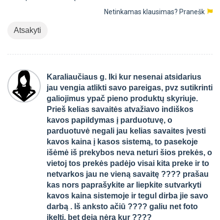
Netinkamas klausimas?
Pranešk
Atsakyti
Karaliaučiaus g. Iki kur nesenai atsidarius
jau vengia atlikti savo pareigas, pvz sutikrinti
galiojimus ypač pieno produktų skyriuje.
Prieš kelias savaitės atvažiavo indiškos
kavos papildymas į parduotuvę, o
parduotuvė negali jau kelias savaites įvesti
kavos kaina į kasos sistemą, to pasekoje
išėmė iš prekybos neva neturi šios prekės, o
vietoj tos prekės padėjo visai kita preke ir to
netvarkos jau ne vieną savaitę ???? prašau
kas nors paprašykite ar liepkite sutvarkyti
kavos kaina sistemoje ir tegul dirba jie savo
darbą . Iš anksto ačiū ???? galiu net foto
įkelti, bet deja nėra kur ????