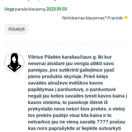
Uoga
parašė klausimą
2023.09.03
Netinkamas klausimas?
Pranešk
Atsakyti
Vilnius Pilaitės karaliaučiaus g. Iki kur
nesenai atsidarė jau vengia atlikti savo
pareigas, pvz sutikrinti galiojimus ypač
pieno produkto skyriuje. Prieš kėlęs
savaitės atvaževo indiškos kavos
papildymas į parduotuvę, o parduotuvė
negali jau kelios savaitės įvesti kavos kaina į
kasos sistema, to pasekoje išėmė iš
prekystalio neva neturi šios prekės, o vietoj
tos prekės padėjo visai kita kaina ir to
netvarkos jau ne vieną savaitę ???? prašau
kas nors paprašykite ar liepkite sutvarkyti