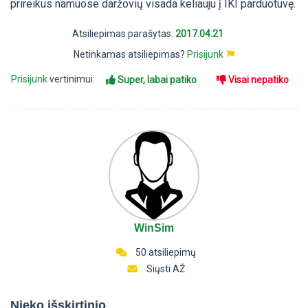
prireikus namuose daržovių visada keliauju į IKI parduotuvę.
Atsiliepimas parašytas:
2017.04.21
Netinkamas atsiliepimas?
Prisijunk
Prisijunk
vertinimui:
Super, labai patiko
Visai nepatiko
WinSim
50 atsiliepimų
Siųsti AŽ
Nieko išskirtinio