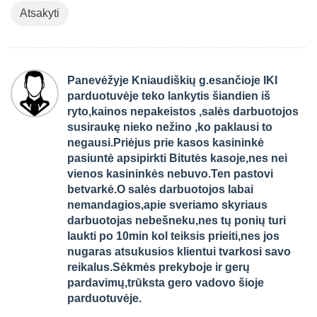
Atsakyti
Panevėžyje Kniaudiškių g.esančioje IKI
parduotuvėje teko lankytis šiandien iš
ryto,kainos nepakeistos ,salės darbuotojos
susiraukę nieko nežino ,ko paklausi to
negausi.Priėjus prie kasos kasininkė
pasiuntė apsipirkti Bitutės kasoje,nes nei
vienos kasininkės nebuvo.Ten pastovi
betvarkė.O salės darbuotojos labai
nemandagios,apie sveriamo skyriaus
darbuotojas nebešneku,nes tų ponių turi
laukti po 10min kol teiksis prieiti,nes jos
nugaras atsukusios klientui tvarkosi savo
reikalus.Sėkmės prekyboje ir gerų
pardavimų,trūksta gero vadovo šioje
parduotuvėje.