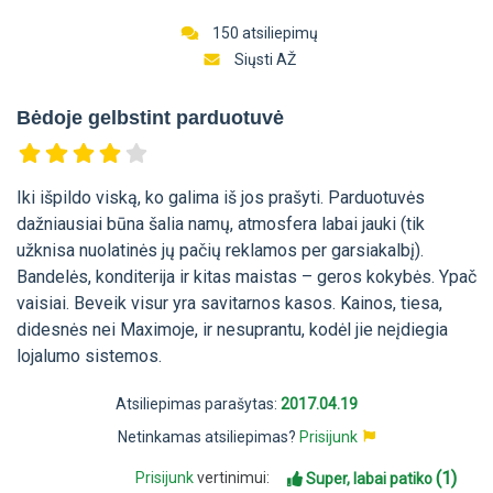
150 atsiliepimų
Siųsti AŽ
Bėdoje gelbstint parduotuvė
Iki išpildo viską, ko galima iš jos prašyti. Parduotuvės
dažniausiai būna šalia namų, atmosfera labai jauki (tik
užknisa nuolatinės jų pačių reklamos per garsiakalbį).
Bandelės, konditerija ir kitas maistas – geros kokybės. Ypač
vaisiai. Beveik visur yra savitarnos kasos. Kainos, tiesa,
didesnės nei Maximoje, ir nesuprantu, kodėl jie neįdiegia
lojalumo sistemos.
Atsiliepimas parašytas:
2017.04.19
Netinkamas atsiliepimas?
Prisijunk
(1)
Prisijunk
vertinimui:
Super, labai patiko