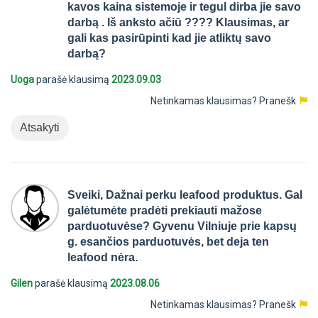
kavos kaina sistemoje ir tegul dirba jie savo
darbą . Iš anksto ačiū ???? Klausimas, ar
gali kas pasirūpinti kad jie atliktų savo
darbą?
Uoga
parašė klausimą
2023.09.03
Netinkamas klausimas?
Pranešk
Atsakyti
Sveiki, Dažnai perku leafood produktus. Gal
galėtumėte pradėti prekiauti mažose
parduotuvėse? Gyvenu Vilniuje prie kapsų
g. esančios parduotuvės, bet deja ten
leafood nėra.
Gilen
parašė klausimą
2023.08.06
Netinkamas klausimas?
Pranešk