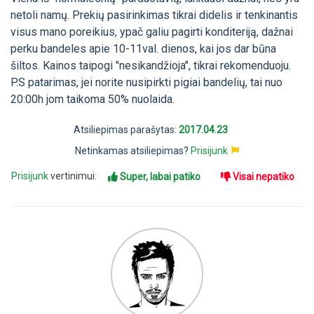
netoli namų. Prekių pasirinkimas tikrai didelis ir tenkinantis
visus mano poreikius, ypač galiu pagirti konditeriją, dažnai
perku bandeles apie 10-11val. dienos, kai jos dar būna
šiltos. Kainos taipogi "nesikandžioja", tikrai rekomenduoju.
P.S patarimas, jei norite nusipirkti pigiai bandelių, tai nuo
20:00h jom taikoma 50% nuolaida.
Atsiliepimas parašytas:
2017.04.23
Netinkamas atsiliepimas?
Prisijunk
Prisijunk
vertinimui:
Super, labai patiko
Visai nepatiko