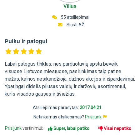
Vilius
55 atsiliepimai
Siųsti AŽ
Puiku ir patogu!
Labai patogus tinklus, nes parduotuvių apstu beveik
visuose Lietuvos miestuose, pasirinkimas taip pat ne
mažas, kainos nesikandžioja, dažnos akcijos ir išpardavimai.
Ypatingai didelis pliusas vaisių ir daržovių asortimentui,
kuris visados gausus ir šviežias.
Atsiliepimas parašytas:
2017.04.21
Netinkamas atsiliepimas?
Prisijunk
Prisijunk
vertinimui:
Super, labai patiko
Visai nepatiko