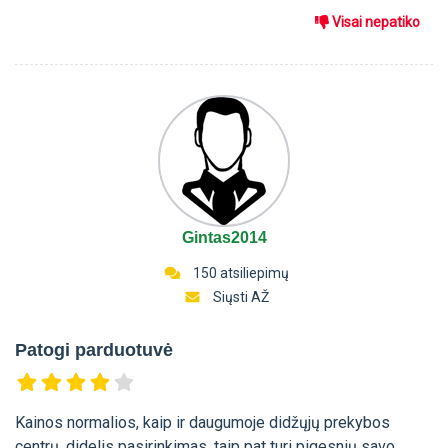
Visai nepatiko
Gintas2014
150 atsiliepimų
Siųsti AŽ
Patogi parduotuvė
Kainos normalios, kaip ir daugumoje didžųjų prekybos
centrų, didelis pasirinkimas, taip pat turi pigesnių savo