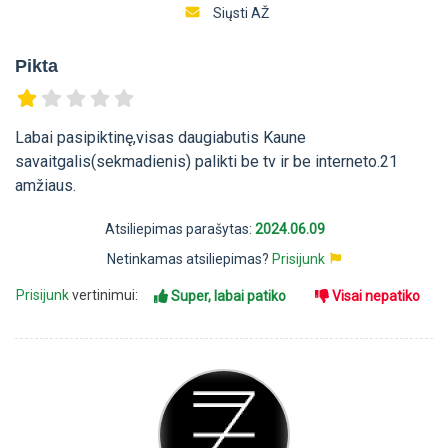
Siųsti AŽ
Pikta
Labai pasipiktinę,visas daugiabutis Kaune
savaitgalis(sekmadienis) palikti be tv ir be interneto.21
amžiaus.
Atsiliepimas parašytas:
2024.06.09
Netinkamas atsiliepimas?
Prisijunk
Prisijunk
vertinimui:
Super, labai patiko
Visai nepatiko