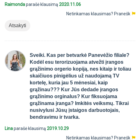
Raimonda
parašė klausimą
2020.11.06
Netinkamas klausimas?
Pranešk
Atsakyti
Sveiki. Kas per betvarkė Panevėžio filiale?
Kodėl esu terorizuojama atvežti įrangos
grąžinimo orgerio kopiją, nes kitaip ir toliau
skaičiuos pinigėlius už naudojamą TV
kortelę, kuria jau 5 mėnesiai, kaip
grąžinau??? Kur Jūs dedade įrangos
grąžinimo orginalus? Kur fiksuojama
grąžinama įranga? Imkitės veiksmų. Tikrai
nusivylusi Jūsų įstaigos darbuotojais,
bendravimu ir tvarka.
Lina
parašė klausimą
2019.10.29
Netinkamas klausimas?
Pranešk