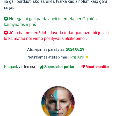
jie gali perduoti skolas eiles tvarka kad žinotum kaip gera
su jais .
Nelegaliai gali pardavinėti internetą per Cg atės
kaimynams ir pnš
Jūsų baime neuždirbt daveda ir daugiau uždirbti jus iki
to ką matau nei vieno pozityvaus atsiliepimo .
Atsiliepimas parašytas:
2024.06.29
Netinkamas atsiliepimas?
Prisijunk
Prisijunk
vertinimui:
Super, labai patiko
Visai nepatiko