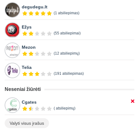
degudegu.lt
(1 atsiliepimas)
Ežys
(55 atsiliepimai)
Mezon
(12 atsiliepimų)
Telia
(191 atsiliepimas)
Neseniai žiūrėti
Cgates
( atsiliepimų)
Valyti visus įrašus