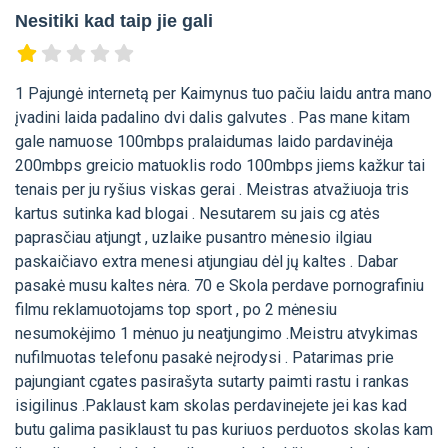
Nesitiki kad taip jie gali
1 Pajungė internetą per Kaimynus tuo pačiu laidu antra mano
įvadini laida padalino dvi dalis galvutes . Pas mane kitam
gale namuose 100mbps pralaidumas laido pardavinėja
200mbps greicio matuoklis rodo 100mbps jiems kažkur tai
tenais per ju ryšius viskas gerai . Meistras atvažiuoja tris
kartus sutinka kad blogai . Nesutarem su jais cg atės
paprasčiau atjungt , uzlaike pusantro mėnesio ilgiau
paskaičiavo extra menesi atjungiau dėl jų kaltes . Dabar
pasakė musu kaltes nėra. 70 e Skola perdave pornografiniu
filmu reklamuotojams top sport , po 2 mėnesiu
nesumokėjimo 1 mėnuo ju neatjungimo .Meistru atvykimas
nufilmuotas telefonu pasakė neįrodysi . Patarimas prie
pajungiant cgates pasirašyta sutarty paimti rastu i rankas
isigilinus .Paklaust kam skolas perdavinejete jei kas kad
butu galima pasiklaust tu pas kuriuos perduotos skolas kam