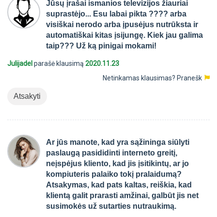
Jūsų įrašai ismanios televizijos žiauriai
suprastėjo... Esu labai pikta ???? arba
visiškai nerodo arba įpusėjus nutrūksta ir
automatiškai kitas įsijungę. Kiek jau galima
taip??? Už ką pinigai mokami!
Julijadel
parašė klausimą
2020.11.23
Netinkamas klausimas?
Pranešk
Atsakyti
Ar jūs manote, kad yra sąžininga siūlyti
paslaugą pasididinti interneto greitį,
neįspėjus kliento, kad jis įsitikintų, ar jo
kompiuteris palaiko tokį pralaidumą?
Atsakymas, kad pats kaltas, reiškia, kad
klientą galit prarasti amžinai, galbūt jis net
susimokės už sutarties nutraukimą.