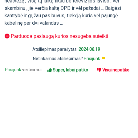
neatvežę , visą tą laiką likau be televizijos išviso , vėl
skambinu , jie verčia kaltę DPD ir vėl pažadai ... Baigėsi
kantrybė ir grįžau pas buvusį tiekėją kuris vėl pajungė
kabelinę per dvi valandas ...
Parduoda paslaugą kurios nesugeba suteikti
Atsiliepimas parašytas:
2024.06.19
Netinkamas atsiliepimas?
Prisijunk
Prisijunk
vertinimui:
Super, labai patiko
Visai nepatiko