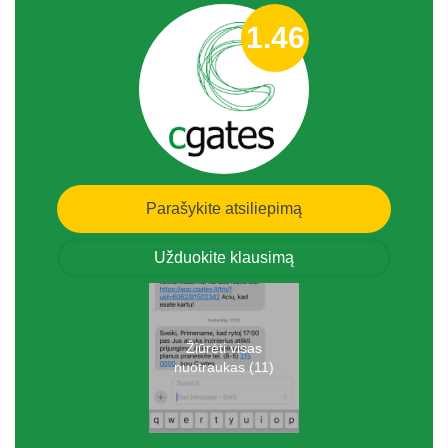
1.46
Parašykite atsiliepimą
Užduokite klausimą
Žiūrėti visas
nuotraukas (11)