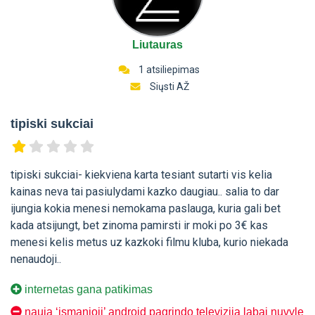
Liutauras
1 atsiliepimas
Siųsti AŽ
tipiski sukciai
tipiski sukciai- kiekviena karta tesiant sutarti vis kelia
kainas neva tai pasiulydami kazko daugiau.. salia to dar
ijungia kokia menesi nemokama paslauga, kuria gali bet
kada atsijungt, bet zinoma pamirsti ir moki po 3€ kas
menesi kelis metus uz kazkoki filmu kluba, kurio niekada
nenaudoji..
internetas gana patikimas
nauja ‘ismanioji’ android pagrindo televizija labai nuvyle