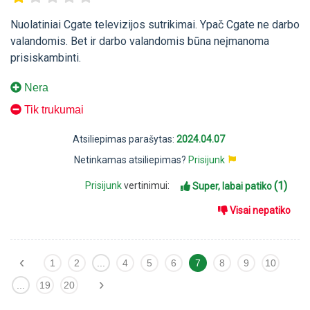
Nuolatiniai Cgate televizijos sutrikimai. Ypač Cgate ne darbo
valandomis. Bet ir darbo valandomis būna neįmanoma
prisiskambinti.
Nera
Tik trukumai
Atsiliepimas parašytas:
2024.04.07
Netinkamas atsiliepimas?
Prisijunk
(1)
Prisijunk
vertinimui:
Super, labai patiko
Visai nepatiko
‹
1
2
...
4
5
6
7
8
9
10
›
...
19
20