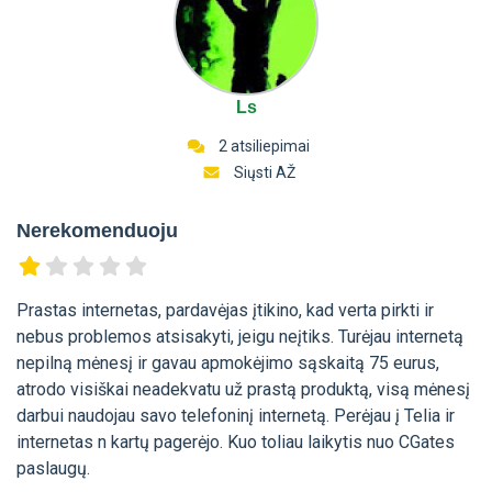
Ls
2 atsiliepimai
Siųsti AŽ
Nerekomenduoju
Prastas internetas, pardavėjas įtikino, kad verta pirkti ir
nebus problemos atsisakyti, jeigu neįtiks. Turėjau internetą
nepilną mėnesį ir gavau apmokėjimo sąskaitą 75 eurus,
atrodo visiškai neadekvatu už prastą produktą, visą mėnesį
darbui naudojau savo telefoninį internetą. Perėjau į Telia ir
internetas n kartų pagerėjo. Kuo toliau laikytis nuo CGates
paslaugų.