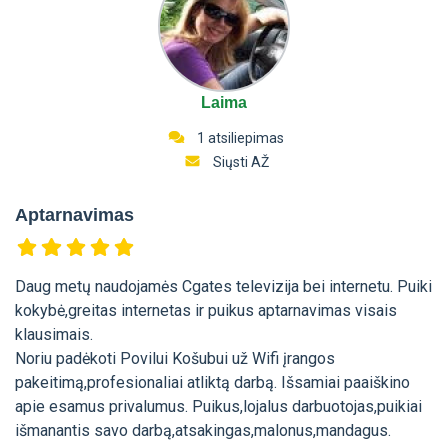
Laima
1 atsiliepimas
Siųsti AŽ
Aptarnavimas
Daug metų naudojamės Cgates televizija bei internetu. Puiki
kokybė,greitas internetas ir puikus aptarnavimas visais
klausimais.
Noriu padėkoti Povilui Košubui už Wifi įrangos
pakeitimą,profesionaliai atliktą darbą. Išsamiai paaiškino
apie esamus privalumus. Puikus,lojalus darbuotojas,puikiai
išmanantis savo darbą,atsakingas,malonus,mandagus.