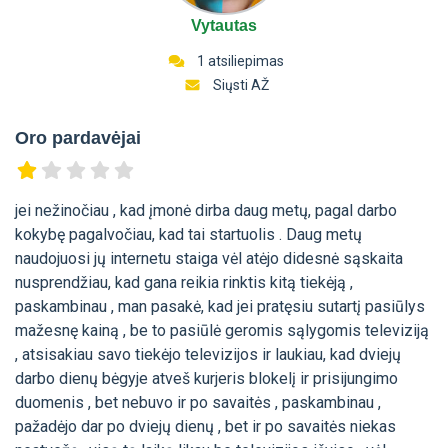
Vytautas
1 atsiliepimas
Siųsti AŽ
Oro pardavėjai
jei nežinočiau , kad įmonė dirba daug metų, pagal darbo
kokybę pagalvočiau, kad tai startuolis . Daug metų
naudojuosi jų internetu staiga vėl atėjo didesnė sąskaita
nusprendžiau, kad gana reikia rinktis kitą tiekėją ,
paskambinau , man pasakė, kad jei pratęsiu sutartį pasiūlys
mažesnę kainą , be to pasiūlė geromis sąlygomis televiziją
, atsisakiau savo tiekėjo televizijos ir laukiau, kad dviejų
darbo dienų bėgyje atveš kurjeris blokelį ir prisijungimo
duomenis , bet nebuvo ir po savaitės , paskambinau ,
pažadėjo dar po dviejų dienų , bet ir po savaitės niekas