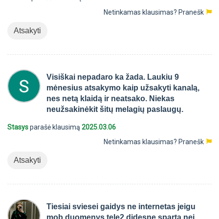
Netinkamas klausimas?
Pranešk
Atsakyti
Visiškai nepadaro ka žada. Laukiu 9
mėnesius atsakymo kaip užsakyti kanalą,
nes netą klaidą ir neatsako. Niekas
neužsakinėkit šitų melagių paslaugų.
Stasys
parašė klausimą
2025.03.06
Netinkamas klausimas?
Pranešk
Atsakyti
Tiesiai sviesei gaidys ne internetas jeigu
mob duomenys tele2 didesne sparta nei