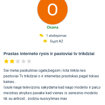
Oxana
1 atsiliepimas
Siųsti AŽ
Prastas interneto rysis ir pastoviai tv trikdziai
Sie metai paskutiniai cgate,bėgsim i kita tinkla nes
pastoviai Tv trikdziai o ir internetas prastokas pagal tokias
kainas...
Isiulė nauja televizoriu sakydama kad naujo modelio ir pan,o
meistras atvykes pasake kad vienas is senesnio modelio
tik su antroid... zodziu nusivylimas max