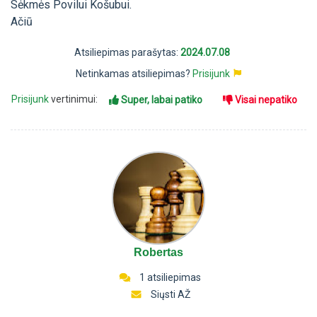
Sėkmės Povilui Košubui.
Ačiū
Atsiliepimas parašytas:
2024.07.08
Netinkamas atsiliepimas?
Prisijunk
Prisijunk
vertinimui:
Super, labai patiko
Visai nepatiko
Robertas
1 atsiliepimas
Siųsti AŽ