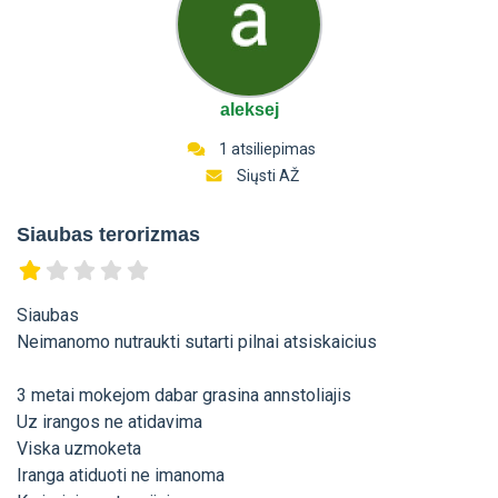
aleksej
1 atsiliepimas
Siųsti AŽ
Siaubas terorizmas
Siaubas
Neimanomo nutraukti sutarti pilnai atsiskaicius
3 metai mokejom dabar grasina annstoliajis
Uz irangos ne atidavima
Viska uzmoketa
Iranga atiduoti ne imanoma