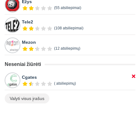
Ežys
(55 atsiliepimai)
Tele2
(108 atsiliepimai)
Mezon
(12 atsiliepimų)
Neseniai žiūrėti
Cgates
( atsiliepimų)
Valyti visus įrašus