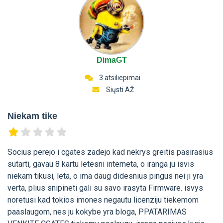
DimaGT
3 atsiliepimai
Siųsti AŽ
Niekam tike
Socius perejo i cgates zadejo kad nekrys greitis pasirasius
sutarti, gavau 8 kartu letesni interneta, o iranga ju isvis
niekam tikusi, leta, o ima daug didesnius pingus nei ji yra
verta, plius snipineti gali su savo irasyta Firmware. isvys
noretusi kad tokios imones negautu licenziju tiekemom
paaslaugom, nes ju kokybe yra bloga, PPATARIMAS