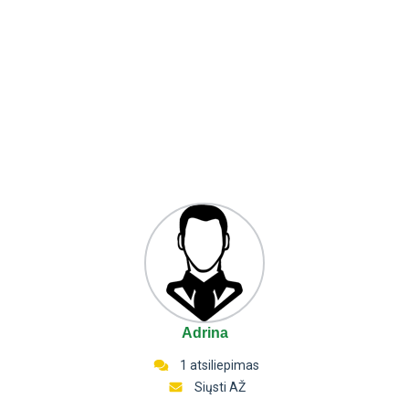
Adrina
1 atsiliepimas
Siųsti AŽ