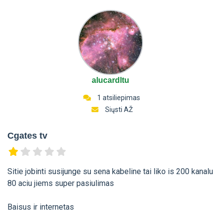
alucardltu
1 atsiliepimas
Siųsti AŽ
Cgates tv
Sitie jobinti susijunge su sena kabeline tai liko is 200 kanalu
80 aciu jiems super pasiulimas
Baisus ir internetas