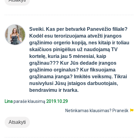
Sveiki. Kas per betvarkė Panevėžio filiale?
Kodėl esu terorizuojama atvežti įrangos
grąžinimo orgerio kopiją, nes kitaip ir toliau
skaičiuos pinigėlius už naudojamą TV
kortelę, kuria jau 5 mėnesiai, kaip
grąžinau??? Kur Jūs dedade įrangos
grąžinimo orginalus? Kur fiksuojama
grąžinama įranga? Imkitės veiksmų. Tikrai
nusivylusi Jūsų įstaigos darbuotojais,
bendravimu ir tvarka.
Lina
parašė klausimą
2019.10.29
Netinkamas klausimas?
Pranešk
Atsakyti