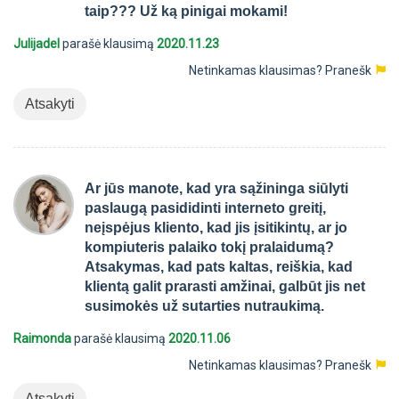
taip??? Už ką pinigai mokami!
Julijadel
parašė klausimą
2020.11.23
Netinkamas klausimas?
Pranešk
Atsakyti
Ar jūs manote, kad yra sąžininga siūlyti
paslaugą pasididinti interneto greitį,
neįspėjus kliento, kad jis įsitikintų, ar jo
kompiuteris palaiko tokį pralaidumą?
Atsakymas, kad pats kaltas, reiškia, kad
klientą galit prarasti amžinai, galbūt jis net
susimokės už sutarties nutraukimą.
Raimonda
parašė klausimą
2020.11.06
Netinkamas klausimas?
Pranešk
Atsakyti