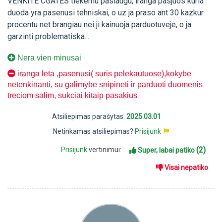
VENKITE CGATES tiekemu paslaugu, iranga pasjuos kuria
duoda yra pasenusi tehniskai, o uz ja praso ant 30 kazkur
procentu net brangiau nei ji kainuoja parduotuveje, o ja
garzinti problematiska...
Nera vien minusai
iranga leta ,pasenusi( suris pelekautuose),kokybe
netenkinanti, su galimybe snipineti ir parduoti duomenis
treciom salim, sukciai kitaip pasakius
Atsiliepimas parašytas:
2025.03.01
Netinkamas atsiliepimas?
Prisijunk
(2)
Prisijunk
vertinimui:
Super, labai patiko
Visai nepatiko