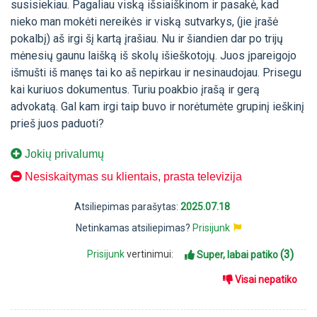
susisiekiau. Pagaliau viską išsiaiškinom ir pasakė, kad
nieko man mokėti nereikės ir viską sutvarkys, (jie įrašė
pokalbį) aš irgi šį kartą įrašiau. Nu ir šiandien dar po trijų
mėnesių gaunu laišką iš skolų išieškotojų. Juos įpareigojo
išmušti iš manęs tai ko aš nepirkau ir nesinaudojau. Prisegu
kai kuriuos dokumentus. Turiu poakbio įrašą ir gerą
advokatą. Gal kam irgi taip buvo ir norėtumėte grupinį ieškinį
prieš juos paduoti?
Jokių privalumų
Nesiskaitymas su klientais, prasta televizija
Atsiliepimas parašytas:
2025.07.18
Netinkamas atsiliepimas?
Prisijunk
(3)
Prisijunk
vertinimui:
Super, labai patiko
Visai nepatiko