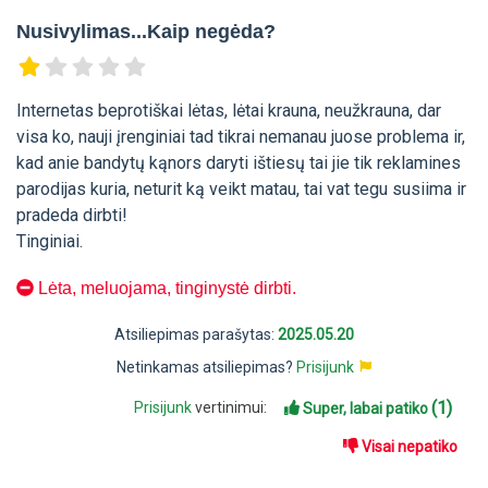
Nusivylimas...Kaip negėda?
Internetas beprotiškai lėtas, lėtai krauna, neužkrauna, dar
visa ko, nauji įrenginiai tad tikrai nemanau juose problema ir,
kad anie bandytų kąnors daryti ištiesų tai jie tik reklamines
parodijas kuria, neturit ką veikt matau, tai vat tegu susiima ir
pradeda dirbti!
Tinginiai.
Lėta, meluojama, tinginystė dirbti.
Atsiliepimas parašytas:
2025.05.20
Netinkamas atsiliepimas?
Prisijunk
(1)
Prisijunk
vertinimui:
Super, labai patiko
Visai nepatiko