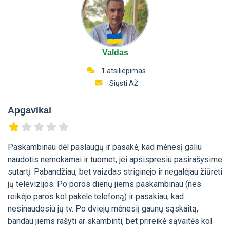
Valdas
1 atsiliepimas
Siųsti AŽ
Apgavikai
Paskambinau dėl paslaugų ir pasakė, kad mėnesį galiu
naudotis nemokamai ir tuomet, jei apsispresiu pasirašysime
sutartį. Pabandžiau, bet vaizdas striginėjo ir negalėjau žiūrėti
jų televizijos. Po poros dienų jiems paskambinau (nes
reikėjo paros kol pakėlė telefoną) ir pasakiau, kad
nesinaudosiu jų tv. Po dviejų mėnesiį gaunų sąskaitą,
bandau jiems rašyti ar skambinti, bet prireikė sąvaitės kol