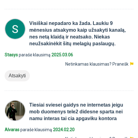
Visiškai nepadaro ka žada. Laukiu 9
mėnesius atsakymo kaip užsakyti kanalą,
nes netą klaidą ir neatsako. Niekas
neužsakinėkit šitų melagių paslaugų.
Stasys
parašė klausimą
2025.03.06
Netinkamas klausimas?
Pranešk
Atsakyti
Tiesiai sviesei gaidys ne internetas jeigu
mob duomenys tele2 didesne sparta nei
namu interas tai cia apgaviku kontora
Alvaras
parašė klausimą
2024.02.20