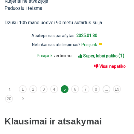
Kurjeriai ne atvazijoja
Paduosiu i teisma
Dzuku 10b mano uosvei 90 metu sutartus su ja
Atsiliepimas parašytas:
2025.01.30
Netinkamas atsiliepimas?
Prisijunk
(1)
Prisijunk
vertinimui:
Super, labai patiko
Visai nepatiko
‹
1
2
3
4
5
6
7
8
...
19
›
20
Klausimai ir atsakymai