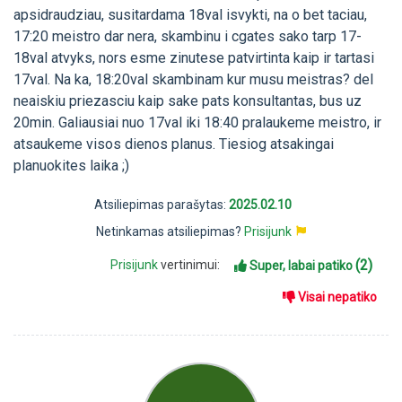
apsidraudziau, susitardama 18val isvykti, na o bet taciau,
17:20 meistro dar nera, skambinu i cgates sako tarp 17-
18val atvyks, nors esme zinutese patvirtinta kaip ir tartasi
17val. Na ka, 18:20val skambinam kur musu meistras? del
neaiskiu priezasciu kaip sake pats konsultantas, bus uz
20min. Galiausiai nuo 17val iki 18:40 pralaukeme meistro, ir
atsaukeme visos dienos planus. Tiesiog atsakingai
planuokites laika ;)
Atsiliepimas parašytas:
2025.02.10
Netinkamas atsiliepimas?
Prisijunk
(2)
Prisijunk
vertinimui:
Super, labai patiko
Visai nepatiko