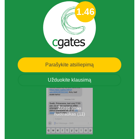
1.46
Parašykite atsiliepimą
Užduokite klausimą
Žiūrėti visas
nuotraukas (11)