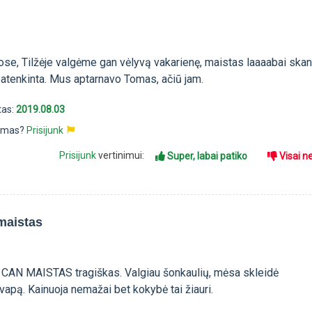
ose, Tilžėje valgėme gan vėlyvą vakarienę, maistas laaaabai skan
tenkinta. Mus aptarnavo Tomas, ačiū jam.
tas:
2019.08.03
pimas?
Prisijunk
Prisijunk
vertinimui:
Super, labai patiko
Visai n
maistas
 CAN MAISTAS tragiškas. Valgiau šonkaulių, mėsa skleidė
apą. Kainuoja nemažai bet kokybė tai žiauri.