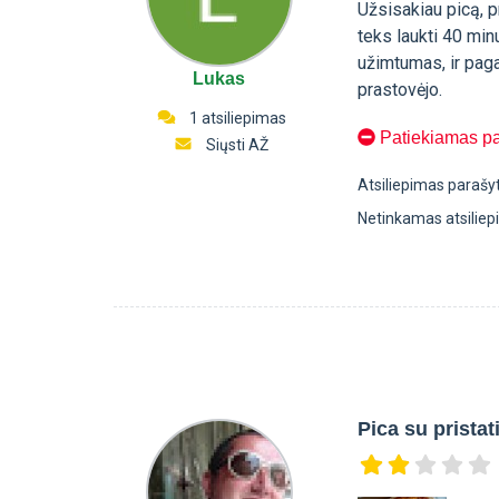
Užsisakiau picą, p
teks laukti 40 minu
užimtumas, ir paga
Lukas
prastovėjo.
1 atsiliepimas
Patiekiamas pa
Siųsti AŽ
Atsiliepimas parašy
Netinkamas atsilie
Pica su prista