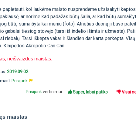
 papietauti, kol laukėme maisto nusprendėme užsisakyti keptos
paklausė, ar norime kad padažas būtų šalia, ar kad būtų sumaišy
jog būtų sumaišyta kai meniu (foto). Atnešus duoną ji buvo patei
rio gabalai tiesiog stovejo (tarsi iš indelio išimta ir užmesta). Pat
si riebalų. Tarsi iškepta vakar ir šiandien dar karta perkepta. Vis
a. Klaipėdos Akropolio Can Can.
as, neišvaizdus maistas.
tas:
2019.09.02
pimas?
Prisijunk
Prisijunk
vertinimui:
Super, labai patiko
Visai n
lęs maistas