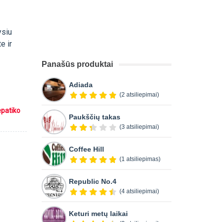
ysiu
e ir
Panašūs produktai
Adiada
(2 atsiliepimai)
epatiko
Paukščių takas
(3 atsiliepimai)
Coffee Hill
(1 atsiliepimas)
Republic No.4
(4 atsiliepimai)
Keturi metų laikai