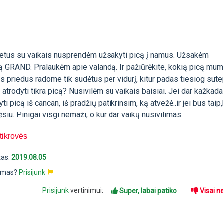
etus su vaikais nusprendėm užsakyti picą į namus. Užsakėm
GRAND. Pralaukėm apie valandą. Ir pažiūrėkite, kokią picą mu
os priedus radome tik sudėtus per vidurį, kitur padas tiesiog sut
i atrodyti tikra picą? Nusivilėm su vaikais baisiai. Jei dar kažkada 
 picą iš cancan, iš pradžių patikrinsim, ką atvežė..ir jei bus taip,
ėsiu. Pinigai visgi nemaži, o kur dar vaikų nusivilimas.
 tikrovės
tas:
2019.08.05
pimas?
Prisijunk
Prisijunk
vertinimui:
Super, labai patiko
Visai n