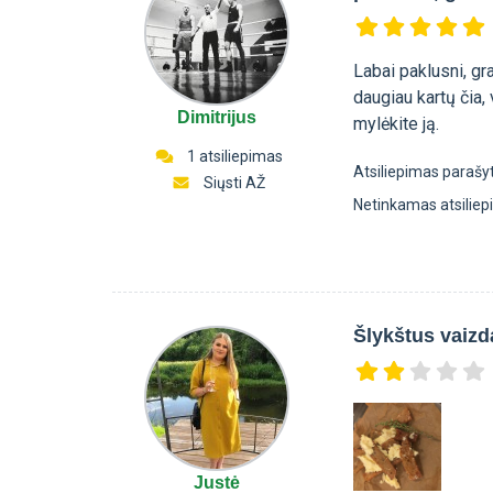
Labai paklusni, gr
daugiau kartų čia, 
Dimitrijus
mylėkite ją.
1 atsiliepimas
Atsiliepimas parašy
Siųsti AŽ
Netinkamas atsilie
Šlykštus vaizd
Justė