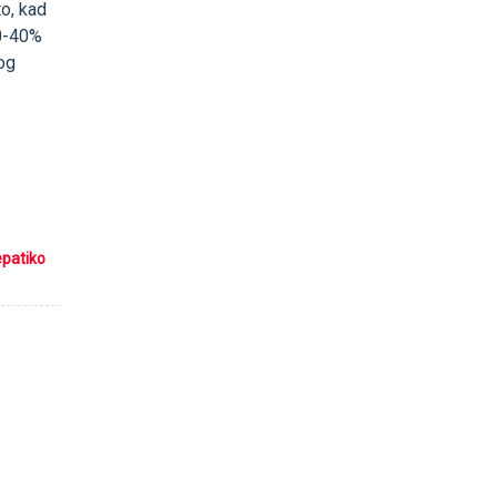
to, kad
30-40%
iog
epatiko