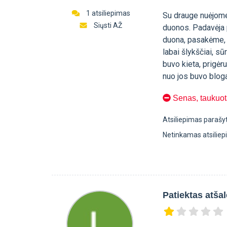
1 atsiliepimas
Su drauge nuėjome
Siųsti AŽ
duonos. Padavėja 
duona, pasakėme, 
labai šlykščiai, sū
buvo kieta, prigėru
nuo jos buvo blog
Senas, taukuot
Atsiliepimas parašy
Netinkamas atsilie
Patiektas atša