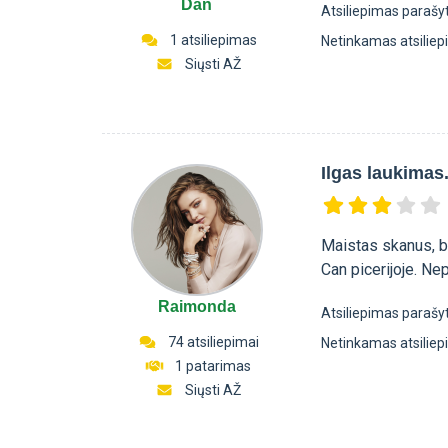
Dan
Atsiliepimas parašy
1 atsiliepimas
Netinkamas atsilie
Siųsti AŽ
Ilgas laukimas
Maistas skanus, b
Can picerijoje. Nep
Raimonda
Atsiliepimas parašy
74 atsiliepimai
Netinkamas atsilie
1 patarimas
Siųsti AŽ