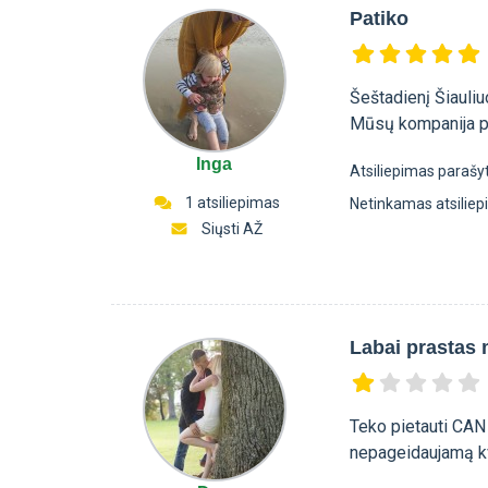
Patiko
Šeštadienį Šiauliu
Mūsų kompanija pa
Inga
Atsiliepimas parašy
1 atsiliepimas
Netinkamas atsilie
Siųsti AŽ
Labai prastas 
Teko pietauti CAN
nepageidaujamą kv