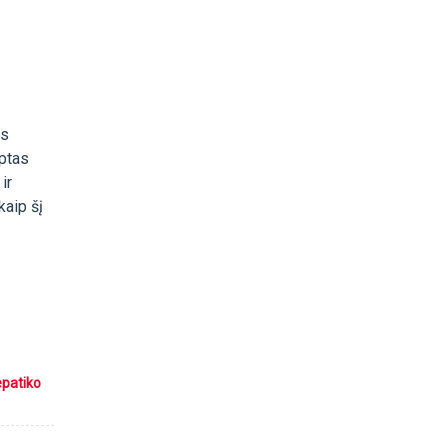
ms
eptas
ir
kaip šį
epatiko