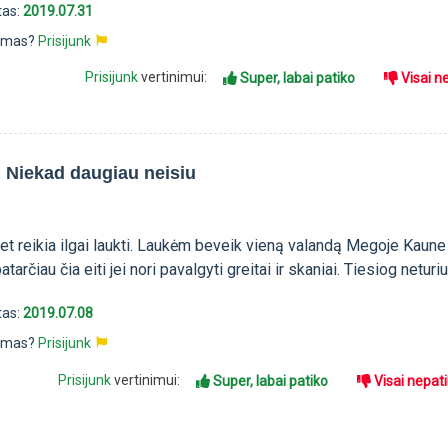
tas:
2019.07.31
pimas?
Prisijunk
Prisijunk
vertinimui:
Super, labai patiko
Visai n
. Niekad daugiau neisiu
et reikia ilgai laukti. Laukėm beveik vieną valandą Megoje Kaune
atarčiau čia eiti jei nori pavalgyti greitai ir skaniai. Tiesiog netur
tas:
2019.07.08
pimas?
Prisijunk
Prisijunk
vertinimui:
Super, labai patiko
Visai nepat