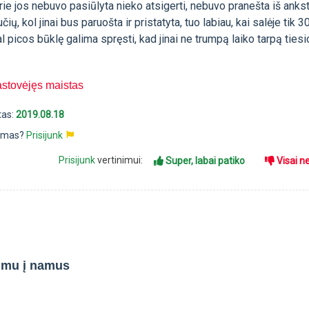
rie jos nebuvo pasiūlyta nieko atsigerti, nebuvo pranešta iš anks
čių, kol jinai bus paruošta ir pristatyta, tuo labiau, kai salėje tik 
l picos būklę galima spręsti, kad jinai ne trumpą laiko tarpą ties
stovėjęs maistas
tas:
2019.08.18
pimas?
Prisijunk
Prisijunk
vertinimui:
Super, labai patiko
Visai n
timu į namus