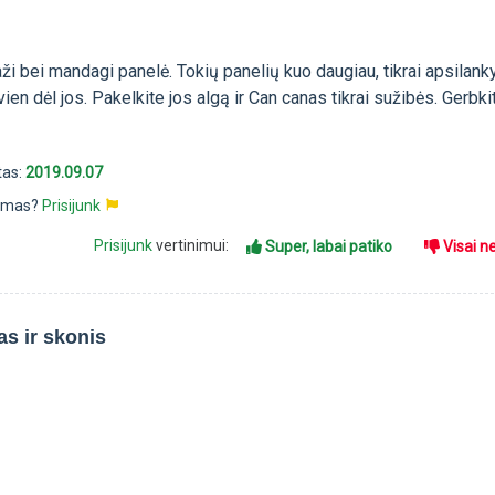
aži bei mandagi panelė. Tokių panelių kuo daugiau, tikrai apsilank
vien dėl jos. Pakelkite jos algą ir Can canas tikrai sužibės. Gerbkit
tas:
2019.09.07
pimas?
Prisijunk
Prisijunk
vertinimui:
Super, labai patiko
Visai n
as ir skonis