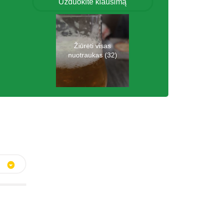
Užduokite klausimą
Žiūrėti visas
nuotraukas (32)