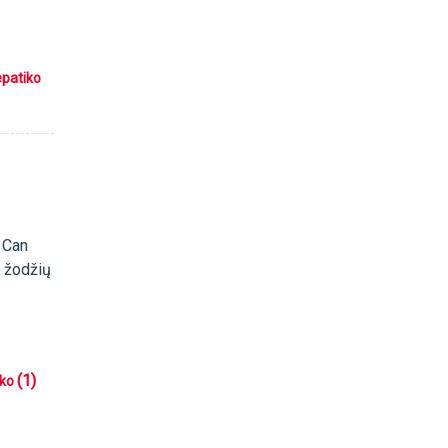
epatiko
 Can
iu žodžių
(1)
iko