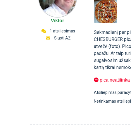
Viktor
1 atsiliepimas
Sekmadienį per pi
Siųsti AŽ
CHESBURGER picą 
atvežė (foto). Pic
padažu. Ar taip tur
sugalvosim užsakyti
kartą tikrai nemok
pica neatitinka
Atsiliepimas parašy
Netinkamas atsilie