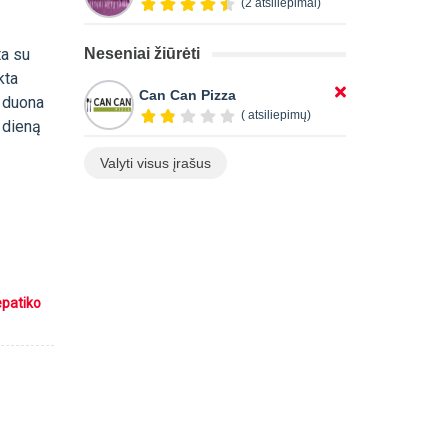
(2 atsiliepimai)
ta su
Neseniai žiūrėti
kta
Can Can Pizza
i duona
( atsiliepimų)
ą dieną
Valyti visus įrašus
epatiko