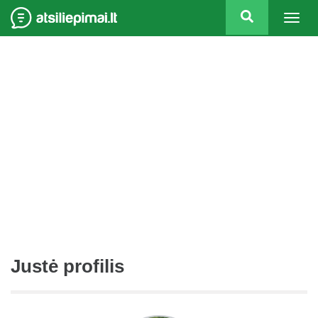
Togg
navig
Justė profilis