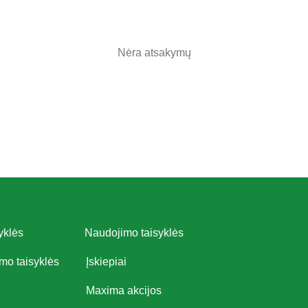
Nėra atsakymų
yklės
Naudojimo taisyklės
imo taisyklės
Įskiepiai
Maxima akcijos