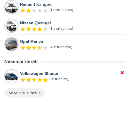
Renault Kangoo
(1 atsiliepimas)
Nissan Qashqai
(1 atsiliepimas)
Opel Meriva
(4 atsiliepimai)
Neseniai žiūrėti
Volkswagen Sharan
( atsiliepimų)
Valyti visus įrašus