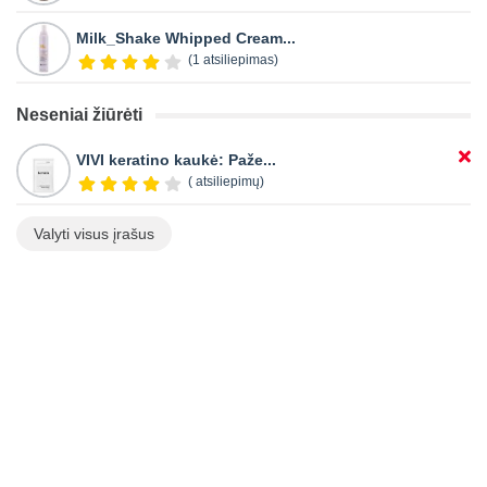
Milk_Shake Whipped Cream...
(1 atsiliepimas)
Neseniai žiūrėti
VIVI keratino kaukė: Paže...
( atsiliepimų)
Valyti visus įrašus