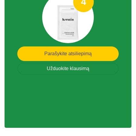
4
Parašykite atsiliepimą
Užduokite klausimą