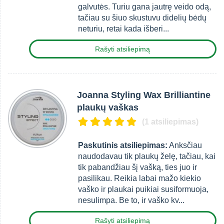
galvutės. Turiu gana jautrę veido odą,
tačiau su šiuo skustuvu didelių bėdų
neturiu, retai kada išberi...
Rašyti atsiliepimą
Joanna Styling Wax Brilliantine
plaukų vaškas
(1 atsiliepimas)
Paskutinis atsiliepimas:
Anksčiau
naudodavau tik plaukų želę, tačiau, kai
tik pabandžiau šį vašką, ties juo ir
pasilikau. Reikia labai mažo kiekio
vaško ir plaukai puikiai susiformuoja,
nesulimpa. Be to, ir vaško kv...
Rašyti atsiliepimą