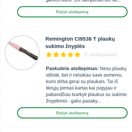
Rašyti atsiliepimą
Remington CI9538 T plaukų
sukimo žnyplės
(1 atsiliepimas)
Paskutinis atsiliepimas:
Nesu plaukų
stilistė, bet ir nelaikau save asmeniu,
kuris dirba gerai su plaukais. Tai iš
tikrųjų pirmas kartas kai įsigyjau ir
pabandžiau tvarkyti plaukus su sukimo
žnyplėmis - galiu pasaky...
Rašyti atsiliepimą