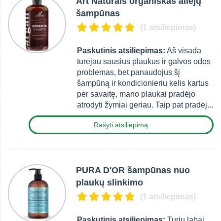
Art Naturals organiškas aliejų
šampūnas
(1 atsiliepimas)
Paskutinis atsiliepimas:
Aš visada
turėjau sausius plaukus ir galvos odos
problemas, bet panaudojus šį
šampūną ir kondicionieriu kelis kartus
per savaitę, mano plaukai pradėjo
atrodyti žymiai geriau. Taip pat pradėj...
Rašyti atsiliepimą
PURA D'OR šampūnas nuo
plaukų slinkimo
(1 atsiliepimas)
Paskutinis atsiliepimas:
Turiu labai