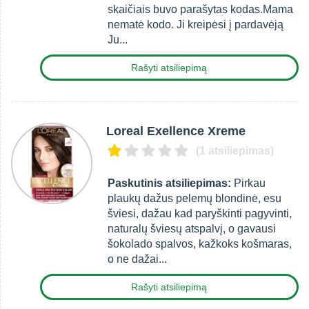
skaičiais buvo parašytas kodas.Mama
nematė kodo. Ji kreipėsi į pardavėją
Ju...
Rašyti atsiliepimą
Loreal Exellence Xreme
(1 atsiliepimas)
Paskutinis atsiliepimas:
Pirkau
plaukų dažus pelemų blondinė, esu
šviesi, dažau kad paryškinti pagyvinti,
naturalų šviesų atspalvį, o gavausi
šokolado spalvos, kažkoks košmaras,
o ne dažai...
Rašyti atsiliepimą