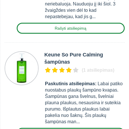
neriebaluoja. Nauduoju jį iki šiol. 3
žvaigždes vien dėl to kad
nepastebejau, kad jis g...
Rašyti atsiliepimą
Keune So Pure Calming
šampūnas
(1 atsiliepimas)
Paskutinis atsiliepimas:
Labai patiko
nuostabus plaukų šampūno kvapas.
Šampūnas gana švelnus, švelniai
plauna plaukus, nesausina ir suteikia
purumo. Išplautus plaukus labai
pakelia nuo šaknų. Šis plaukų
šampūnas man...