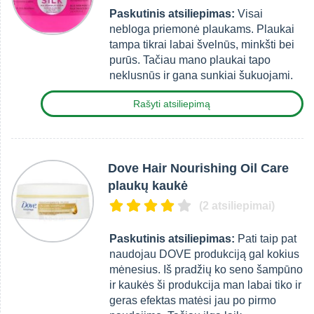
Paskutinis atsiliepimas:
Visai
nebloga priemonė plaukams. Plaukai
tampa tikrai labai švelnūs, minkšti bei
purūs. Tačiau mano plaukai tapo
neklusnūs ir gana sunkiai šukuojami.
Rašyti atsiliepimą
Dove Hair Nourishing Oil Care
plaukų kaukė
(2 atsiliepimai)
Paskutinis atsiliepimas:
Pati taip pat
naudojau DOVE produkciją gal kokius
mėnesius. Iš pradžių ko seno šampūno
ir kaukės ši produkcija man labai tiko ir
geras efektas matėsi jau po pirmo