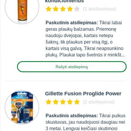
kondicionierius
(1 atsiliepimas)
Paskutinis atsiliepimas:
Tikrai labai
geras plaukų balzamas. Priemonę
naudoju dvėjopai, kartais netepu
šaknų, tik plaukus per visą ilgį, o
kartais visą galvą. Tikrai neapsunkino
plukų. Plaukai tapo švelnūs ir minkšt...
Rašyti atsiliepimą
Gillette Fusion Proglide Power
(2 atsiliepimai)
Paskutinis atsiliepimas:
Tikrai puikus
skustuvas, jau naudojuosi daugiau nei
3 metai. Lengvai keičiasi skutimosi