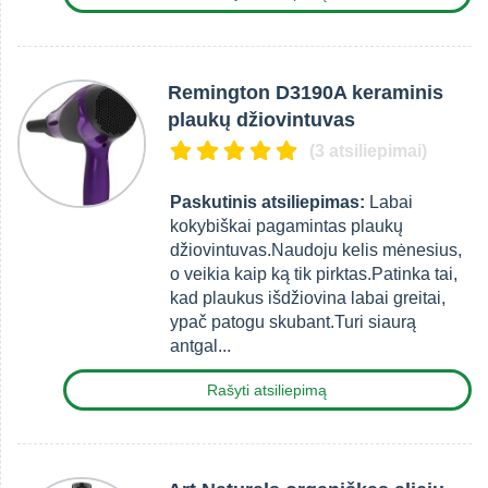
Remington D3190A keraminis
plaukų džiovintuvas
(3 atsiliepimai)
Paskutinis atsiliepimas:
Labai
kokybiškai pagamintas plaukų
džiovintuvas.Naudoju kelis mėnesius,
o veikia kaip ką tik pirktas.Patinka tai,
kad plaukus išdžiovina labai greitai,
ypač patogu skubant.Turi siaurą
antgal...
Rašyti atsiliepimą