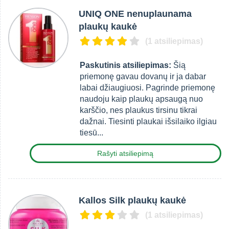
UNIQ ONE nenuplaunama
plaukų kaukė
(1 atsiliepimas)
Paskutinis atsiliepimas:
Šią
priemonę gavau dovanų ir ja dabar
labai džiaugiuosi. Pagrinde priemonę
naudoju kaip plaukų apsaugą nuo
karščio, nes plaukus tirsinu tikrai
dažnai. Tiesinti plaukai išsilaiko ilgiau
tiesū...
Rašyti atsiliepimą
Kallos Silk plaukų kaukė
(1 atsiliepimas)