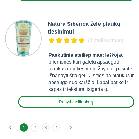
Natura Siberica želė plaukų
tiesinimui
(1 atsiliepimas)
Paskutinis atsiliepimas:
Ieškojau
priemonės kuri galetu apsaugoti
plaukus nuo tiesinimo žnypliu, pasiulė
išbandyti šita geli. Jis tiesina plaukus ir
apsaugo nuo karščio. Labai patiko ir
kapas ir tekstura, isigeria g...
Rašyti atsiliepimą
‹
›
1
2
3
4