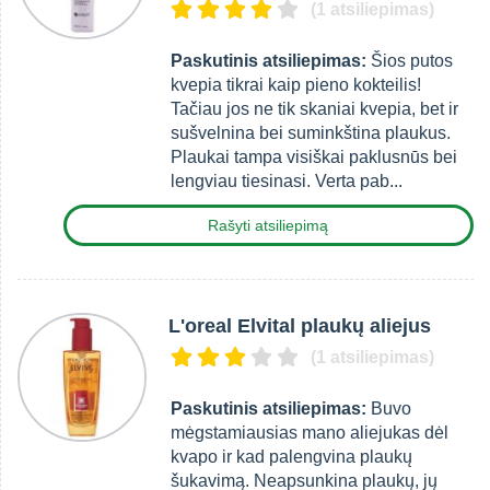
(1 atsiliepimas)
Paskutinis atsiliepimas:
Šios putos
kvepia tikrai kaip pieno kokteilis!
Tačiau jos ne tik skaniai kvepia, bet ir
sušvelnina bei suminkština plaukus.
Plaukai tampa visiškai paklusnūs bei
lengviau tiesinasi. Verta pab...
Rašyti atsiliepimą
L'oreal Elvital plaukų aliejus
(1 atsiliepimas)
Paskutinis atsiliepimas:
Buvo
mėgstamiausias mano aliejukas dėl
kvapo ir kad palengvina plaukų
šukavimą. Neapsunkina plaukų, jų