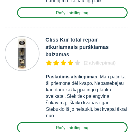
naudojimo. Tačiau ilgą laik...
Rašyti atsiliepimą
Gliss Kur total repair
atkuriamasis purškiamas
balzamas
(2 atsiliepimai)
Paskutinis atsiliepimas:
Man patinka
ši priemonė dėl kvapo. Nepastebejau
kad daro kažką įpatingo plauku
sveikatai. Šiek tiek palengvina
šukavimą, išlaiko kvapas ilgai.
Stebuklo iš jo nelaukit, bet kvapai tikrai
nuo...
Rašyti atsiliepimą