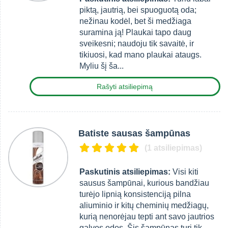
piktą, jautrią, bei spuoguotą oda;
nežinau kodėl, bet ši medžiaga
suramina ją! Plaukai tapo daug
sveikesni; naudoju tik savaitė, ir
tikiuosi, kad mano plaukai ataugs.
Myliu šį ša...
Rašyti atsiliepimą
Batiste sausas šampūnas
(1 atsiliepimas)
Paskutinis atsiliepimas:
Visi kiti
sausus šampūnai, kurious bandžiau
turėjo lipnią konsistenciją pilna
aliuminio ir kitų cheminių medžiagų,
kurią nenorėjau tepti ant savo jautrios
galvos odos. Šis šampūnas turi tik...