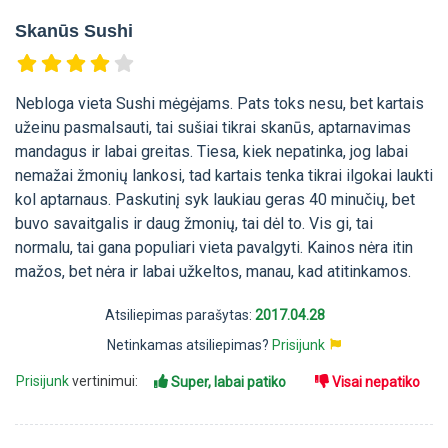
Skanūs Sushi
Nebloga vieta Sushi mėgėjams. Pats toks nesu, bet kartais
užeinu pasmalsauti, tai sušiai tikrai skanūs, aptarnavimas
mandagus ir labai greitas. Tiesa, kiek nepatinka, jog labai
nemažai žmonių lankosi, tad kartais tenka tikrai ilgokai laukti
kol aptarnaus. Paskutinį syk laukiau geras 40 minučių, bet
buvo savaitgalis ir daug žmonių, tai dėl to. Vis gi, tai
normalu, tai gana populiari vieta pavalgyti. Kainos nėra itin
mažos, bet nėra ir labai užkeltos, manau, kad atitinkamos.
Atsiliepimas parašytas:
2017.04.28
Netinkamas atsiliepimas?
Prisijunk
Prisijunk
vertinimui:
Super, labai patiko
Visai nepatiko