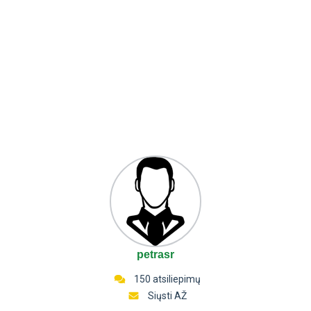
petrasr
150 atsiliepimų
Siųsti AŽ