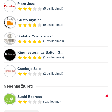
Pizza Jazz
(5 atsiliepimai)
Gusto blyninė
(9 atsiliepimai)
Sodyba "Vienkiemis"
(1 atsiliepimas)
Kinų restoranas Baltoji G...
(1 atsiliepimas)
Carskoje Selo
(2 atsiliepimai)
Neseniai žiūrėti
Sushi Express
( atsiliepimų)