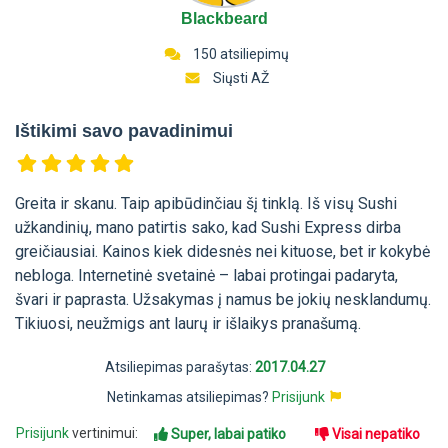
Blackbeard
150 atsiliepimų
Siųsti AŽ
Ištikimi savo pavadinimui
Greita ir skanu. Taip apibūdinčiau šį tinklą. Iš visų Sushi
užkandinių, mano patirtis sako, kad Sushi Express dirba
greičiausiai. Kainos kiek didesnės nei kituose, bet ir kokybė
nebloga. Internetinė svetainė – labai protingai padaryta,
švari ir paprasta. Užsakymas į namus be jokių nesklandumų.
Tikiuosi, neužmigs ant laurų ir išlaikys pranašumą.
Atsiliepimas parašytas:
2017.04.27
Netinkamas atsiliepimas?
Prisijunk
Prisijunk
vertinimui:
Super, labai patiko
Visai nepatiko