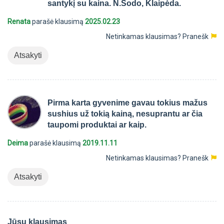
santykį su kaina. N.Sodo, Klaipėda.
Renata
parašė klausimą
2025.02.23
Netinkamas klausimas?
Pranešk
Atsakyti
Pirma karta gyvenime gavau tokius mažus
sushius už tokią kainą, nesuprantu ar čia
taupomi produktai ar kaip.
Deima
parašė klausimą
2019.11.11
Netinkamas klausimas?
Pranešk
Atsakyti
Jūsų klausimas