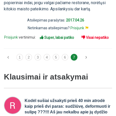
popieriniai indai, jeigu valgai pačiame restorane, norėtųsi
kitokio maisto pateikimo. Apsilankysiu dar kartą.
Atsiliepimas parašytas:
2017.04.26
Netinkamas atsiliepimas?
Prisijunk
Prisijunk
vertinimui:
Super, labai patiko
Visai nepatiko
‹
›
1
2
3
4
5
6
7
Klausimai ir atsakymai
Kodėl sušiai užsakyti prieš 40 min atrodė
kaip prieš dvi paras: sudžiūvę, deformuoti ir
sulipę ???!!! Aš jau nekalbu apie jų dydžio