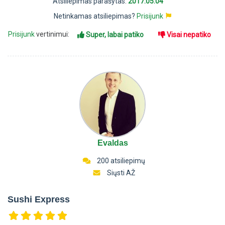
Atsiliepimas parašytas:
2017.05.04
Netinkamas atsiliepimas?
Prisijunk
Prisijunk
vertinimui:
Super, labai patiko
Visai nepatiko
Evaldas
200 atsiliepimų
Siųsti AŽ
Sushi Express