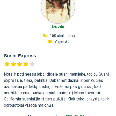
Dovilė
150 atsiliepimų
Siųsti AŽ
Sushi Express
Nors ir pati neesu labai didelė sushi manijakė, tačiau Sushi
express iš tiesų patinka. Dabar net dažnai ir per Kūčias
užsisakau padėklą sushių ir vežuosi pas gimines, kad
nereiktų namie pačiai gaminti maisto :) Mano favoritai
California sushiai jie iš ties puikūs. Kiek teko lankytis, tai ir
darbuotojai visada malonūs.