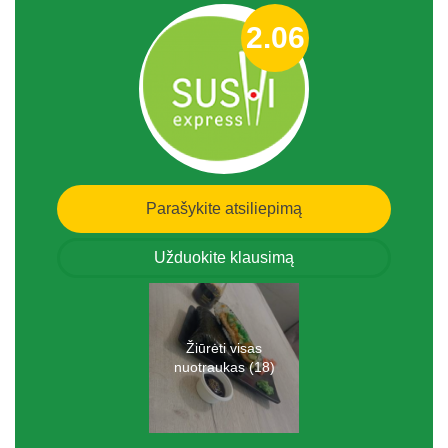
2.06
Parašykite atsiliepimą
Užduokite klausimą
Žiūrėti visas
nuotraukas (18)